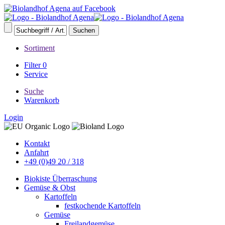
Sortiment
Filter
0
Service
Suche
Warenkorb
Login
Kontakt
Anfahrt
+49 (0)49 20 / 318
Biokiste Überraschung
Gemüse & Obst
Kartoffeln
festkochende Kartoffeln
Gemüse
Freilandgemüse