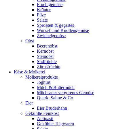
Fruchtgemüse
Kräuter
Pilze
Salate
Sprossen & gegartes
Wurzel- und Knollengemüse
Zwiebelgemüse
Obst
Beerenobst
Kernobst
Steinobst
Südfrüchte
Zitrusfrüchte
Käse & Molkerei
Molkereiprodukte
Joghurt
Milch & Buttermilch
Milchsauer vergorenes Gemüse
Quark, Sahne & Co
Eier
Eier Bruderhahn
Gekühlte Feinkost
Antipasti
Gekühlte Teigwaren
Salate