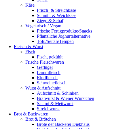
Käse
Frisch- & Streichkäse
Schnitt- & Weichkäse
Ziege & Schaf
Vegetarisch / Vegan
Frische Fertigprodukte/Snacks
Pflanzliche Joghurtalternative
Tofu/Seitan/Tempeh
Fleisch & Wurst
Fisch
Fisch, gekühlt
Frische Fleischwaren
Geflügel
Lammfleisch
Rindfleisch
Schweinefleisch
Wurst & Aufschnitt
Aufschnitt & Schinken
Bratwurst & Wiener Würstchen
Salami & Mettwurst
Streichwurst
Brot & Backwaren
Brot & Brötchen
Brote der Bäckerei Diekhaus