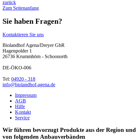
zurück
Zum Seitenanfang
Sie haben Fragen?
Kontaktieren Sie uns
Biolandhof Agena/Dreyer GbR
Hagenpolder 1
26736 Krummhörn - Schoonorth
DE-ÖKO-006
Tel:
04920 - 318
info@biolandhof-agena.de
Impressum
AGB
Hilfe
Kontakt
Service
Wir führen bevorzugt Produkte aus der Region und
von folgenden Anbauverbänden