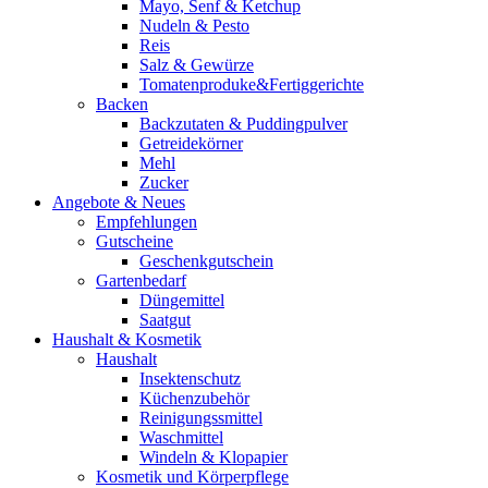
Mayo, Senf & Ketchup
Nudeln & Pesto
Reis
Salz & Gewürze
Tomatenproduke&Fertiggerichte
Backen
Backzutaten & Puddingpulver
Getreidekörner
Mehl
Zucker
Angebote & Neues
Empfehlungen
Gutscheine
Geschenkgutschein
Gartenbedarf
Düngemittel
Saatgut
Haushalt & Kosmetik
Haushalt
Insektenschutz
Küchenzubehör
Reinigungssmittel
Waschmittel
Windeln & Klopapier
Kosmetik und Körperpflege