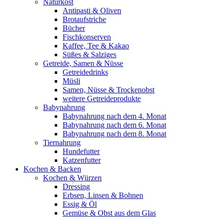
Naturkost
Antipasti & Oliven
Brotaufstriche
Bücher
Fischkonserven
Kaffee, Tee & Kakao
Süßes & Salziges
Getreide, Samen & Nüsse
Getreidedrinks
Müsli
Samen, Nüsse & Trockenobst
weitere Getreideprodukte
Babynahrung
Babynahrung nach dem 4. Monat
Babynahrung nach dem 6. Monat
Babynahrung nach dem 8. Monat
Tiernahrung
Hundefutter
Katzenfutter
Kochen & Backen
Kochen & Würzen
Dressing
Erbsen, Linsen & Bohnen
Essig & Öl
Gemüse & Obst aus dem Glas