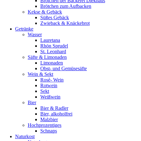
Brötchen der Bäckerei Diekhaus
Brötchen zum Aufbacken
Kekse & Gebäck
Süßes Gebäck
Zwieback & Knäckebrot
Getränke
Wasser
Lauretana
Rhön Sprudel
St. Leonhard
Säfte & Limonaden
Limonaden
Obst- und Gemüsesäfte
Wein & Sekt
Rosè- Wein
Rotwein
Sekt
Weißwein
Bier
Bier & Radler
Bier, alkoholfrei
Malzbier
Hochprozentiges
Schnaps
Naturkost