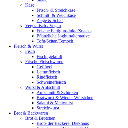
Käse
Frisch- & Streichkäse
Schnitt- & Weichkäse
Ziege & Schaf
Vegetarisch / Vegan
Frische Fertigprodukte/Snacks
Pflanzliche Joghurtalternative
Tofu/Seitan/Tempeh
Fleisch & Wurst
Fisch
Fisch, gekühlt
Frische Fleischwaren
Geflügel
Lammfleisch
Rindfleisch
Schweinefleisch
Wurst & Aufschnitt
Aufschnitt & Schinken
Bratwurst & Wiener Würstchen
Salami & Mettwurst
Streichwurst
Brot & Backwaren
Brot & Brötchen
Brote der Bäckerei Diekhaus