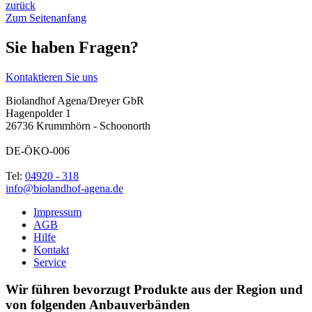
zurück
Zum Seitenanfang
Sie haben Fragen?
Kontaktieren Sie uns
Biolandhof Agena/Dreyer GbR
Hagenpolder 1
26736 Krummhörn - Schoonorth
DE-ÖKO-006
Tel:
04920 - 318
info@biolandhof-agena.de
Impressum
AGB
Hilfe
Kontakt
Service
Wir führen bevorzugt Produkte aus der Region und
von folgenden Anbauverbänden