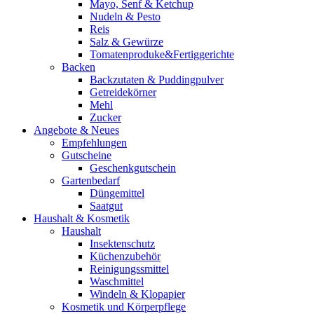
Mayo, Senf & Ketchup
Nudeln & Pesto
Reis
Salz & Gewürze
Tomatenproduke&Fertiggerichte
Backen
Backzutaten & Puddingpulver
Getreidekörner
Mehl
Zucker
Angebote & Neues
Empfehlungen
Gutscheine
Geschenkgutschein
Gartenbedarf
Düngemittel
Saatgut
Haushalt & Kosmetik
Haushalt
Insektenschutz
Küchenzubehör
Reinigungssmittel
Waschmittel
Windeln & Klopapier
Kosmetik und Körperpflege