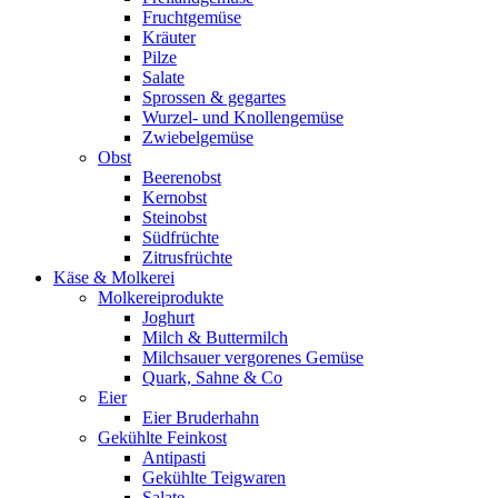
Fruchtgemüse
Kräuter
Pilze
Salate
Sprossen & gegartes
Wurzel- und Knollengemüse
Zwiebelgemüse
Obst
Beerenobst
Kernobst
Steinobst
Südfrüchte
Zitrusfrüchte
Käse & Molkerei
Molkereiprodukte
Joghurt
Milch & Buttermilch
Milchsauer vergorenes Gemüse
Quark, Sahne & Co
Eier
Eier Bruderhahn
Gekühlte Feinkost
Antipasti
Gekühlte Teigwaren
Salate