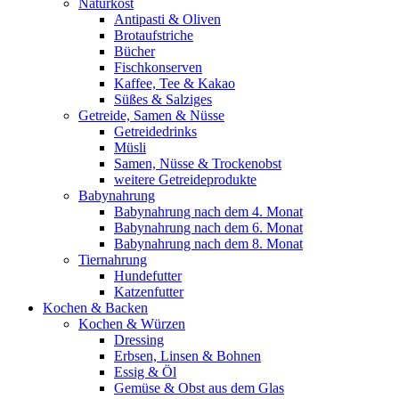
Naturkost
Antipasti & Oliven
Brotaufstriche
Bücher
Fischkonserven
Kaffee, Tee & Kakao
Süßes & Salziges
Getreide, Samen & Nüsse
Getreidedrinks
Müsli
Samen, Nüsse & Trockenobst
weitere Getreideprodukte
Babynahrung
Babynahrung nach dem 4. Monat
Babynahrung nach dem 6. Monat
Babynahrung nach dem 8. Monat
Tiernahrung
Hundefutter
Katzenfutter
Kochen & Backen
Kochen & Würzen
Dressing
Erbsen, Linsen & Bohnen
Essig & Öl
Gemüse & Obst aus dem Glas