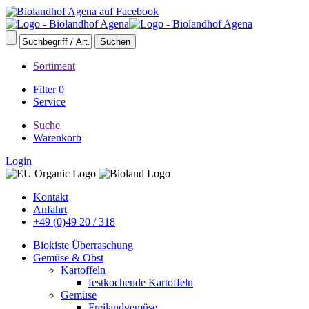
Sortiment
Filter
0
Service
Suche
Warenkorb
Login
Kontakt
Anfahrt
+49 (0)49 20 / 318
Biokiste Überraschung
Gemüse & Obst
Kartoffeln
festkochende Kartoffeln
Gemüse
Freilandgemüse