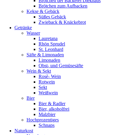
Brötchen der Bäckerei Diekhaus
Brötchen zum Aufbacken
Kekse & Gebäck
Süßes Gebäck
Zwieback & Knäckebrot
Getränke
Wasser
Lauretana
Rhön Sprudel
St. Leonhard
Säfte & Limonaden
Limonaden
Obst- und Gemüsesäfte
Wein & Sekt
Rosè- Wein
Rotwein
Sekt
Weißwein
Bier
Bier & Radler
Bier, alkoholfrei
Malzbier
Hochprozentiges
Schnaps
Naturkost