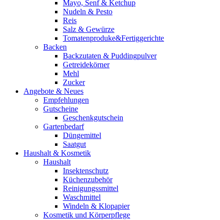
Mayo, Senf & Ketchup
Nudeln & Pesto
Reis
Salz & Gewürze
Tomatenproduke&Fertiggerichte
Backen
Backzutaten & Puddingpulver
Getreidekörner
Mehl
Zucker
Angebote & Neues
Empfehlungen
Gutscheine
Geschenkgutschein
Gartenbedarf
Düngemittel
Saatgut
Haushalt & Kosmetik
Haushalt
Insektenschutz
Küchenzubehör
Reinigungssmittel
Waschmittel
Windeln & Klopapier
Kosmetik und Körperpflege