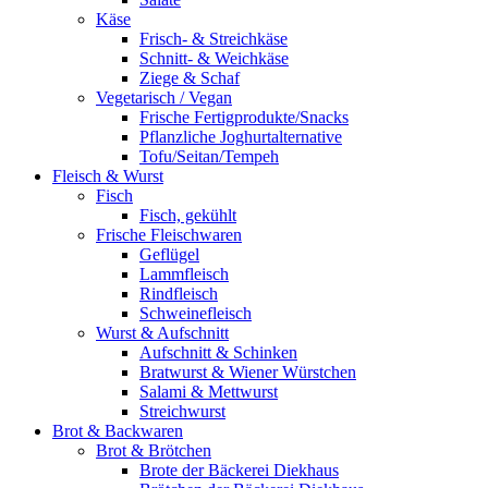
Käse
Frisch- & Streichkäse
Schnitt- & Weichkäse
Ziege & Schaf
Vegetarisch / Vegan
Frische Fertigprodukte/Snacks
Pflanzliche Joghurtalternative
Tofu/Seitan/Tempeh
Fleisch & Wurst
Fisch
Fisch, gekühlt
Frische Fleischwaren
Geflügel
Lammfleisch
Rindfleisch
Schweinefleisch
Wurst & Aufschnitt
Aufschnitt & Schinken
Bratwurst & Wiener Würstchen
Salami & Mettwurst
Streichwurst
Brot & Backwaren
Brot & Brötchen
Brote der Bäckerei Diekhaus