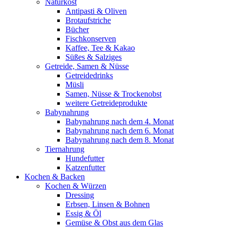
Naturkost
Antipasti & Oliven
Brotaufstriche
Bücher
Fischkonserven
Kaffee, Tee & Kakao
Süßes & Salziges
Getreide, Samen & Nüsse
Getreidedrinks
Müsli
Samen, Nüsse & Trockenobst
weitere Getreideprodukte
Babynahrung
Babynahrung nach dem 4. Monat
Babynahrung nach dem 6. Monat
Babynahrung nach dem 8. Monat
Tiernahrung
Hundefutter
Katzenfutter
Kochen & Backen
Kochen & Würzen
Dressing
Erbsen, Linsen & Bohnen
Essig & Öl
Gemüse & Obst aus dem Glas