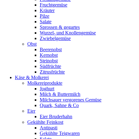
Fruchtgemüse
Kräuter
Pilze
Salate
Sprossen & gegartes
Wurzel- und Knollengemüse
Zwiebelgemüse
Obst
Beerenobst
Kernobst
Steinobst
Südfrüchte
Zitrusfrüchte
Käse & Molkerei
Molkereiprodukte
Joghurt
Milch & Buttermilch
Milchsauer vergorenes Gemüse
Quark, Sahne & Co
Eier
Eier Bruderhahn
Gekühlte Feinkost
Antipasti
Gekühlte Teigwaren
Salate