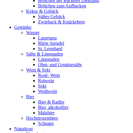
Brötchen der Bäckerei Diekhaus
Brötchen zum Aufbacken
Kekse & Gebäck
Süßes Gebäck
Zwieback & Knäckebrot
Getränke
Wasser
Lauretana
Rhön Sprudel
St. Leonhard
Säfte & Limonaden
Limonaden
Obst- und Gemüsesäfte
Wein & Sekt
Rosè- Wein
Rotwein
Sekt
Weißwein
Bier
Bier & Radler
Bier, alkoholfrei
Malzbier
Hochprozentiges
Schnaps
Naturkost