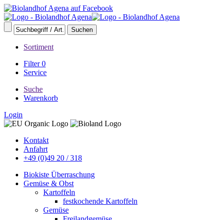
Sortiment
Filter
0
Service
Suche
Warenkorb
Login
Kontakt
Anfahrt
+49 (0)49 20 / 318
Biokiste Überraschung
Gemüse & Obst
Kartoffeln
festkochende Kartoffeln
Gemüse
Freilandgemüse