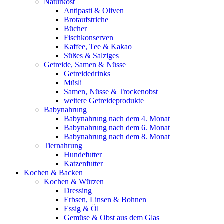
Naturkost
Antipasti & Oliven
Brotaufstriche
Bücher
Fischkonserven
Kaffee, Tee & Kakao
Süßes & Salziges
Getreide, Samen & Nüsse
Getreidedrinks
Müsli
Samen, Nüsse & Trockenobst
weitere Getreideprodukte
Babynahrung
Babynahrung nach dem 4. Monat
Babynahrung nach dem 6. Monat
Babynahrung nach dem 8. Monat
Tiernahrung
Hundefutter
Katzenfutter
Kochen & Backen
Kochen & Würzen
Dressing
Erbsen, Linsen & Bohnen
Essig & Öl
Gemüse & Obst aus dem Glas