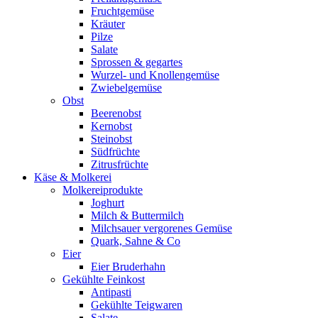
Fruchtgemüse
Kräuter
Pilze
Salate
Sprossen & gegartes
Wurzel- und Knollengemüse
Zwiebelgemüse
Obst
Beerenobst
Kernobst
Steinobst
Südfrüchte
Zitrusfrüchte
Käse & Molkerei
Molkereiprodukte
Joghurt
Milch & Buttermilch
Milchsauer vergorenes Gemüse
Quark, Sahne & Co
Eier
Eier Bruderhahn
Gekühlte Feinkost
Antipasti
Gekühlte Teigwaren
Salate