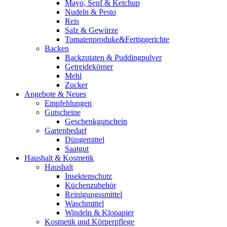
Mayo, Senf & Ketchup
Nudeln & Pesto
Reis
Salz & Gewürze
Tomatenproduke&Fertiggerichte
Backen
Backzutaten & Puddingpulver
Getreidekörner
Mehl
Zucker
Angebote & Neues
Empfehlungen
Gutscheine
Geschenkgutschein
Gartenbedarf
Düngemittel
Saatgut
Haushalt & Kosmetik
Haushalt
Insektenschutz
Küchenzubehör
Reinigungssmittel
Waschmittel
Windeln & Klopapier
Kosmetik und Körperpflege