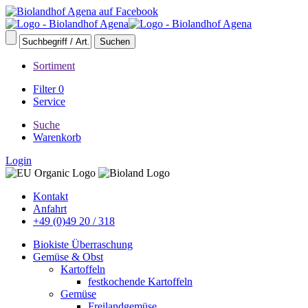
Sortiment
Filter
0
Service
Suche
Warenkorb
Login
Kontakt
Anfahrt
+49 (0)49 20 / 318
Biokiste Überraschung
Gemüse & Obst
Kartoffeln
festkochende Kartoffeln
Gemüse
Freilandgemüse