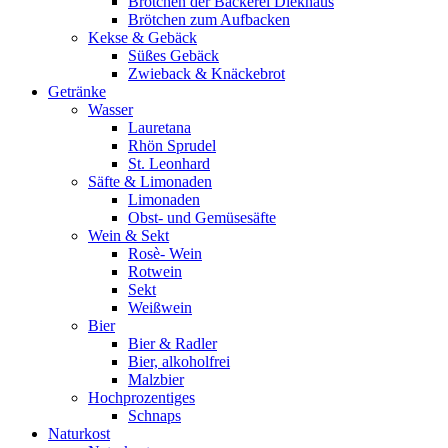
Brötchen der Bäckerei Diekhaus
Brötchen zum Aufbacken
Kekse & Gebäck
Süßes Gebäck
Zwieback & Knäckebrot
Getränke
Wasser
Lauretana
Rhön Sprudel
St. Leonhard
Säfte & Limonaden
Limonaden
Obst- und Gemüsesäfte
Wein & Sekt
Rosè- Wein
Rotwein
Sekt
Weißwein
Bier
Bier & Radler
Bier, alkoholfrei
Malzbier
Hochprozentiges
Schnaps
Naturkost