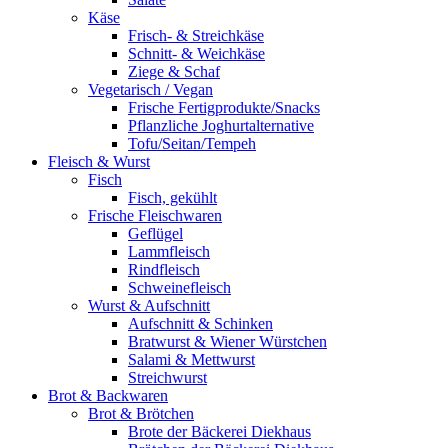
Käse
Frisch- & Streichkäse
Schnitt- & Weichkäse
Ziege & Schaf
Vegetarisch / Vegan
Frische Fertigprodukte/Snacks
Pflanzliche Joghurtalternative
Tofu/Seitan/Tempeh
Fleisch & Wurst
Fisch
Fisch, gekühlt
Frische Fleischwaren
Geflügel
Lammfleisch
Rindfleisch
Schweinefleisch
Wurst & Aufschnitt
Aufschnitt & Schinken
Bratwurst & Wiener Würstchen
Salami & Mettwurst
Streichwurst
Brot & Backwaren
Brot & Brötchen
Brote der Bäckerei Diekhaus