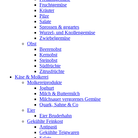
Fruchtgemüse
Kräuter
Pilze
Salate
Sprossen & gegartes
Wurzel- und Knollengemüse
Zwiebelgemüse
Obst
Beerenobst
Kernobst
Steinobst
Südfrüchte
Zitrusfrüchte
Käse & Molkerei
Molkereiprodukte
Joghurt
Milch & Buttermilch
Milchsauer vergorenes Gemüse
Quark, Sahne & Co
Eier
Eier Bruderhahn
Gekühlte Feinkost
Antipasti
Gekühlte Teigwaren
Salate