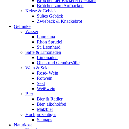
Brötchen der Bäckerei Diekhaus
Brötchen zum Aufbacken
Kekse & Gebäck
Süßes Gebäck
Zwieback & Knäckebrot
Getränke
Wasser
Lauretana
Rhön Sprudel
St. Leonhard
Säfte & Limonaden
Limonaden
Obst- und Gemüsesäfte
Wein & Sekt
Rosè- Wein
Rotwein
Sekt
Weißwein
Bier
Bier & Radler
Bier, alkoholfrei
Malzbier
Hochprozentiges
Schnaps
Naturkost