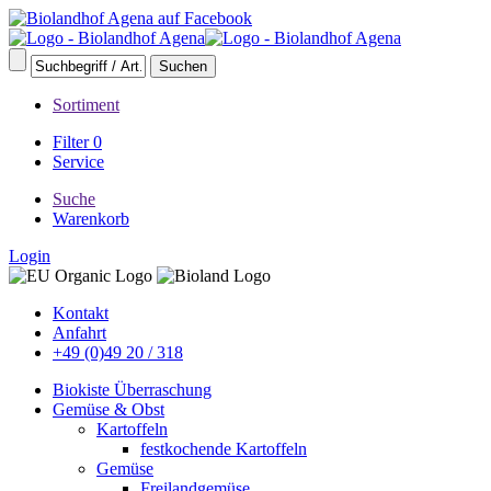
Sortiment
Filter
0
Service
Suche
Warenkorb
Login
Kontakt
Anfahrt
+49 (0)49 20 / 318
Biokiste Überraschung
Gemüse & Obst
Kartoffeln
festkochende Kartoffeln
Gemüse
Freilandgemüse