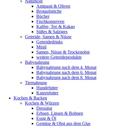
Naturkost
Antipasti & Oliven
Brotaufstriche
Bücher
Fischkonserven
Kaffee, Tee & Kakao
Süßes & Salziges
Getreide, Samen & Nüsse
Getreidedrinks
Müsli
Samen, Nüsse & Trockenobst
weitere Getreideprodukte
Babynahrung
Babynahrung nach dem 4. Monat
Babynahrung nach dem 6. Monat
Babynahrung nach dem 8. Monat
Tiernahrung
Hundefutter
Katzenfutter
Kochen & Backen
Kochen & Würzen
Dressing
Erbsen, Linsen & Bohnen
Essig & Öl
Gemüse & Obst aus dem Glas