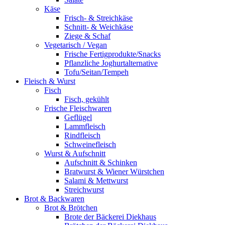
Käse
Frisch- & Streichkäse
Schnitt- & Weichkäse
Ziege & Schaf
Vegetarisch / Vegan
Frische Fertigprodukte/Snacks
Pflanzliche Joghurtalternative
Tofu/Seitan/Tempeh
Fleisch & Wurst
Fisch
Fisch, gekühlt
Frische Fleischwaren
Geflügel
Lammfleisch
Rindfleisch
Schweinefleisch
Wurst & Aufschnitt
Aufschnitt & Schinken
Bratwurst & Wiener Würstchen
Salami & Mettwurst
Streichwurst
Brot & Backwaren
Brot & Brötchen
Brote der Bäckerei Diekhaus