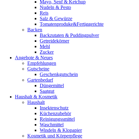
Mayo, Senf & Ketchup
Nudeln & Pesto
Reis
Salz & Gewürze
Tomatenproduke&Fertiggerichte
Backen
Backzutaten & Puddingpulver
Getreidekörner
Mehl
Zucker
Angebote & Neues
Empfehlungen
Gutscheine
Geschenkgutschein
Gartenbedarf
Düngemittel
Saatgut
Haushalt & Kosmetik
Haushalt
Insektenschutz
Küchenzubehör
Reinigungssmittel
Waschmittel
Windeln & Klopapier
Kosmetik und Körperpflege