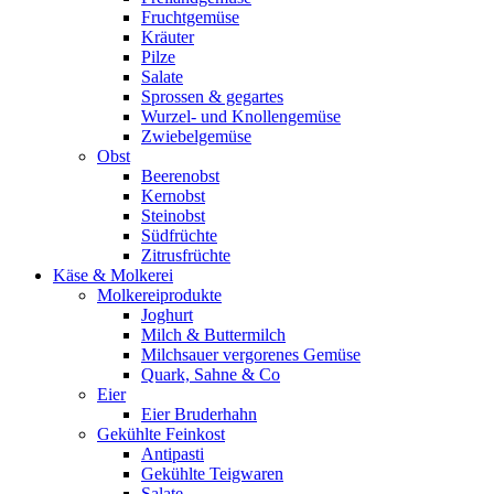
Fruchtgemüse
Kräuter
Pilze
Salate
Sprossen & gegartes
Wurzel- und Knollengemüse
Zwiebelgemüse
Obst
Beerenobst
Kernobst
Steinobst
Südfrüchte
Zitrusfrüchte
Käse & Molkerei
Molkereiprodukte
Joghurt
Milch & Buttermilch
Milchsauer vergorenes Gemüse
Quark, Sahne & Co
Eier
Eier Bruderhahn
Gekühlte Feinkost
Antipasti
Gekühlte Teigwaren
Salate