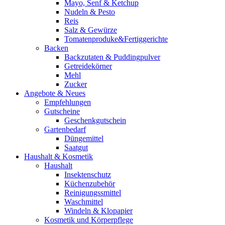
Mayo, Senf & Ketchup
Nudeln & Pesto
Reis
Salz & Gewürze
Tomatenproduke&Fertiggerichte
Backen
Backzutaten & Puddingpulver
Getreidekörner
Mehl
Zucker
Angebote & Neues
Empfehlungen
Gutscheine
Geschenkgutschein
Gartenbedarf
Düngemittel
Saatgut
Haushalt & Kosmetik
Haushalt
Insektenschutz
Küchenzubehör
Reinigungssmittel
Waschmittel
Windeln & Klopapier
Kosmetik und Körperpflege