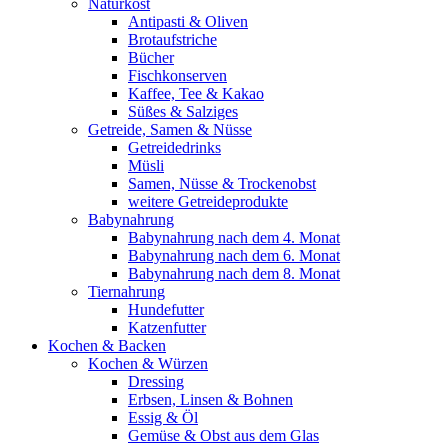
Naturkost
Antipasti & Oliven
Brotaufstriche
Bücher
Fischkonserven
Kaffee, Tee & Kakao
Süßes & Salziges
Getreide, Samen & Nüsse
Getreidedrinks
Müsli
Samen, Nüsse & Trockenobst
weitere Getreideprodukte
Babynahrung
Babynahrung nach dem 4. Monat
Babynahrung nach dem 6. Monat
Babynahrung nach dem 8. Monat
Tiernahrung
Hundefutter
Katzenfutter
Kochen & Backen
Kochen & Würzen
Dressing
Erbsen, Linsen & Bohnen
Essig & Öl
Gemüse & Obst aus dem Glas