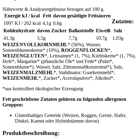
Nährwerte & Analyseergebnisse bezogen auf 100 g
Energie kJ / kcal
Fett
davon gesättigte Fettsäuren
Zutaten:
1097 KJ / 262 kcal
4,1g
0,6g
Kohlenhydrate
davon Zucker
Ballaststoffe
Eiweiß
Salz
41,3g
3,5g
7,7g
10,7g
1,03g
WEIZENVOLLKORNMEHL
* (56%), Wasser,
Sonnenblumenkerne* (10%),
ROGGENFLOCKEN
*,
WEIZENGLUTEN
*, Leinsamen* (1, 7%), Kürbiskerne* (1, 7%),
Hefe*, Margarine* (pflanzliche Öle* und Fette* (Palm*,
Sonnenblume*), Wasser, Salz, Zitronensaftkonzentrat*), Salz,
WEIZENMALZMEHL
*, Stabilisator: Guarkernmehl*;
WEIZENMEHL
*, Zucker*, Acerolapulver*, Alkohol*.
*aus kontrolliert ökologischer Erzeugung
Fett geschriebene Zutaten gehören zu folgenden allergenen
Gruppen:
Glutenhaltiges Getreide (Weizen, Roggen, Gerste, Hafer,
Dinkel, Kamut oder Hybridstämme davon)
Produktbeschreibung: