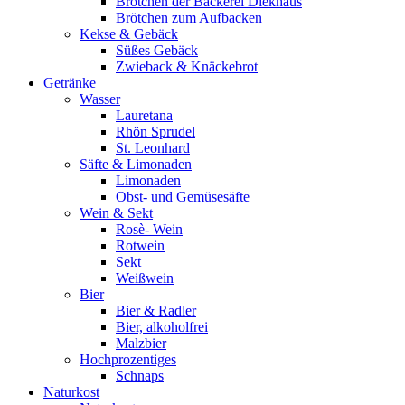
Brötchen der Bäckerei Diekhaus
Brötchen zum Aufbacken
Kekse & Gebäck
Süßes Gebäck
Zwieback & Knäckebrot
Getränke
Wasser
Lauretana
Rhön Sprudel
St. Leonhard
Säfte & Limonaden
Limonaden
Obst- und Gemüsesäfte
Wein & Sekt
Rosè- Wein
Rotwein
Sekt
Weißwein
Bier
Bier & Radler
Bier, alkoholfrei
Malzbier
Hochprozentiges
Schnaps
Naturkost