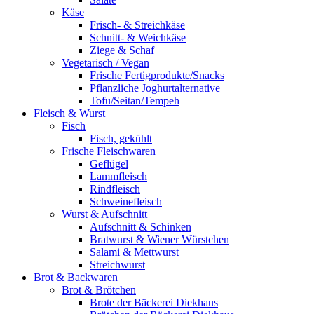
Käse
Frisch- & Streichkäse
Schnitt- & Weichkäse
Ziege & Schaf
Vegetarisch / Vegan
Frische Fertigprodukte/Snacks
Pflanzliche Joghurtalternative
Tofu/Seitan/Tempeh
Fleisch & Wurst
Fisch
Fisch, gekühlt
Frische Fleischwaren
Geflügel
Lammfleisch
Rindfleisch
Schweinefleisch
Wurst & Aufschnitt
Aufschnitt & Schinken
Bratwurst & Wiener Würstchen
Salami & Mettwurst
Streichwurst
Brot & Backwaren
Brot & Brötchen
Brote der Bäckerei Diekhaus