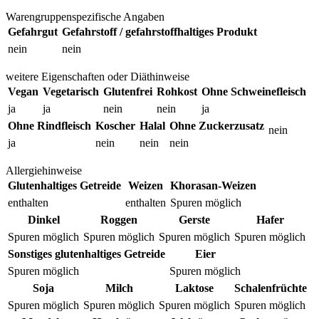
Warengruppenspezifische Angaben
Gefahrgut
Gefahrstoff / gefahrstoffhaltiges Produkt
nein
nein
weitere Eigenschaften oder Diäthinweise
Vegan
Vegetarisch
Glutenfrei
Rohkost
Ohne Schweinefleisch
ja
ja
nein
nein
ja
Ohne Rindfleisch
Koscher
Halal
Ohne Zuckerzusatz
nein
ja
nein
nein
nein
Allergiehinweise
Glutenhaltiges Getreide
Weizen
Khorasan-Weizen
enthalten
enthalten
Spuren möglich
Dinkel
Roggen
Gerste
Hafer
Spuren möglich
Spuren möglich
Spuren möglich
Spuren möglich
Sonstiges glutenhaltiges Getreide
Eier
Spuren möglich
Spuren möglich
Soja
Milch
Laktose
Schalenfrüchte
Spuren möglich
Spuren möglich
Spuren möglich
Spuren möglich