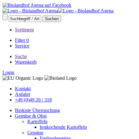
Sortiment
Filter
0
Service
Suche
Warenkorb
Login
Kontakt
Anfahrt
+49 (0)49 20 / 318
Biokiste Überraschung
Gemüse & Obst
Kartoffeln
festkochende Kartoffeln
Gemüse
Freilandgemüse