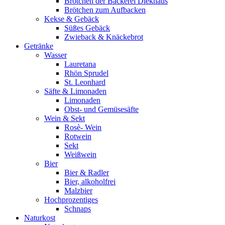
Brötchen der Bäckerei Diekhaus
Brötchen zum Aufbacken
Kekse & Gebäck
Süßes Gebäck
Zwieback & Knäckebrot
Getränke
Wasser
Lauretana
Rhön Sprudel
St. Leonhard
Säfte & Limonaden
Limonaden
Obst- und Gemüsesäfte
Wein & Sekt
Rosè- Wein
Rotwein
Sekt
Weißwein
Bier
Bier & Radler
Bier, alkoholfrei
Malzbier
Hochprozentiges
Schnaps
Naturkost