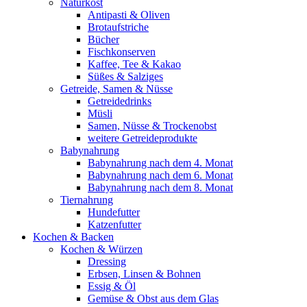
Naturkost
Antipasti & Oliven
Brotaufstriche
Bücher
Fischkonserven
Kaffee, Tee & Kakao
Süßes & Salziges
Getreide, Samen & Nüsse
Getreidedrinks
Müsli
Samen, Nüsse & Trockenobst
weitere Getreideprodukte
Babynahrung
Babynahrung nach dem 4. Monat
Babynahrung nach dem 6. Monat
Babynahrung nach dem 8. Monat
Tiernahrung
Hundefutter
Katzenfutter
Kochen & Backen
Kochen & Würzen
Dressing
Erbsen, Linsen & Bohnen
Essig & Öl
Gemüse & Obst aus dem Glas