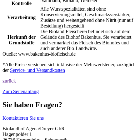
Naturland, Bioland, Demeter
Kontrolle
Alle Wurstspezialitäten sind ohne
Konservierungsmittel, Geschmacksverstärker,
Verarbeitung
Zusätze und weitestgehend ohne Nitrit (nur auf
Bestellung) hergestellt
Die Bioland Fleischerei befindet sich auf dem
Herkunft der
Gelände des Biohof Bakenhus. Sie verarbeitet
Grundstoffe
und vermarktet das Fleisch des Biohofes und
auch anderer Bio-Landwirte.
Quelle:
www.bakenhus-biofleisch.de
*Alle Preise verstehen sich inklusive der Mehrwertsteuer, zuzüglich
der
Service- und Versandkosten
zurück
Zum Seitenanfang
Sie haben Fragen?
Kontaktieren Sie uns
Biolandhof Agena/Dreyer GbR
Hagenpolder 1
26736 Krummhörn - Schoonorth