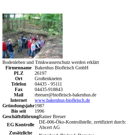
Bodenleben und Trinkwasserschutz werden erklärt
Firmenname
Bakenhus Biofleisch GmbH
PLZ
26197
Ort
Großenkneten
Telefon
04435 - 95111
Fax
04435-918843
Mail
rbreuer@biofleisch-bakenhus.de
Internet
www.bakenhus-biofleisch.de
Gründungsjahr
1987
Bio seit
1996
Geschäftsführung
Rainer Breuer
DE-006-Öko-Kontrollstelle, zertifiziert durch:
EG Kontrolle
Abcert AG
Zusätzliche