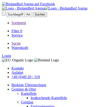
Sortiment
Filter
0
Service
Suche
Warenkorb
Login
Kontakt
Anfahrt
+49 (0)49 20 / 318
Biokiste Überraschung
Gemüse & Obst
Kartoffeln
festkochende Kartoffeln
Gemüse
Freilandgemüse