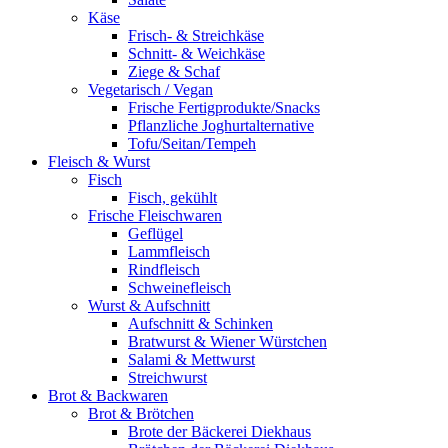
Käse
Frisch- & Streichkäse
Schnitt- & Weichkäse
Ziege & Schaf
Vegetarisch / Vegan
Frische Fertigprodukte/Snacks
Pflanzliche Joghurtalternative
Tofu/Seitan/Tempeh
Fleisch & Wurst
Fisch
Fisch, gekühlt
Frische Fleischwaren
Geflügel
Lammfleisch
Rindfleisch
Schweinefleisch
Wurst & Aufschnitt
Aufschnitt & Schinken
Bratwurst & Wiener Würstchen
Salami & Mettwurst
Streichwurst
Brot & Backwaren
Brot & Brötchen
Brote der Bäckerei Diekhaus