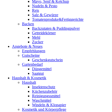
Mayo, Senf & Ketchup
Nudeln & Pesto
Reis
Salz & Gewürze
Tomatenproduke&Fertiggerichte
Backen
Backzutaten & Puddingpulver
Getreidekörner
Mehl
Zucker
Angebote & Neues
Empfehlungen
Gutscheine
Geschenkgutschein
Gartenbedarf
Düngemittel
Saatgut
Haushalt & Kosmetik
Haushalt
Insektenschutz
Küchenzubehör
Reinigungssmittel
Waschmittel
Windeln & Klopapier
Kosmetik und Körperpflege