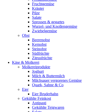
Fruchtgemüse
Kräuter
Pilze
Salate
Sprossen & gegartes
Wurzel- und Knollengemüse
Zwiebelgemüse
Obst
Beerenobst
Kernobst
Steinobst
Südfrüchte
Zitrusfrüchte
Käse & Molkerei
Molkereiprodukte
Joghurt
Milch & Buttermilch
Milchsauer vergorenes Gemüse
Quark, Sahne & Co
Eier
Eier Bruderhahn
Gekühlte Feinkost
Antipasti
Gekühlte Teigwaren
Salate