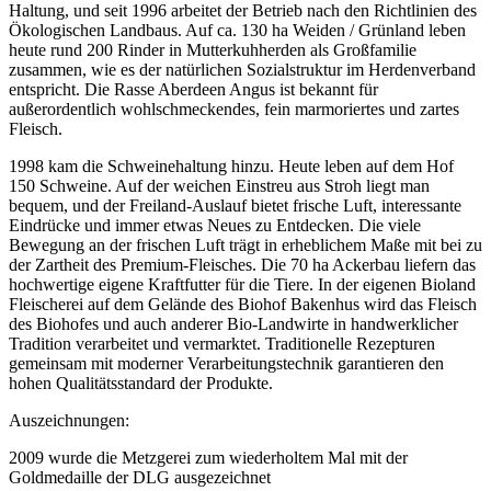
Haltung, und seit 1996 arbeitet der Betrieb nach den Richtlinien des
Ökologischen Landbaus. Auf ca. 130 ha Weiden / Grünland leben
heute rund 200 Rinder in Mutterkuhherden als Großfamilie
zusammen, wie es der natürlichen Sozialstruktur im Herdenverband
entspricht. Die Rasse Aberdeen Angus ist bekannt für
außerordentlich wohlschmeckendes, fein marmoriertes und zartes
Fleisch.
1998 kam die Schweinehaltung hinzu. Heute leben auf dem Hof
150 Schweine. Auf der weichen Einstreu aus Stroh liegt man
bequem, und der Freiland-Auslauf bietet frische Luft, interessante
Eindrücke und immer etwas Neues zu Entdecken. Die viele
Bewegung an der frischen Luft trägt in erheblichem Maße mit bei zu
der Zartheit des Premium-Fleisches. Die 70 ha Ackerbau liefern das
hochwertige eigene Kraftfutter für die Tiere. In der eigenen Bioland
Fleischerei auf dem Gelände des Biohof Bakenhus wird das Fleisch
des Biohofes und auch anderer Bio-Landwirte in handwerklicher
Tradition verarbeitet und vermarktet. Traditionelle Rezepturen
gemeinsam mit moderner Verarbeitungstechnik garantieren den
hohen Qualitätsstandard der Produkte.
Auszeichnungen:
2009 wurde die Metzgerei zum wiederholtem Mal mit der
Goldmedaille der DLG ausgezeichnet