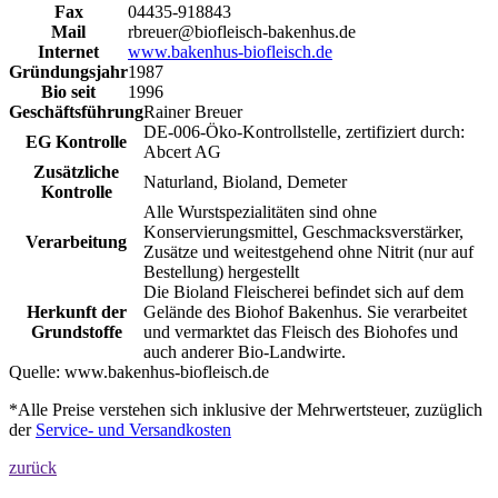
Fax
04435-918843
Mail
rbreuer@biofleisch-bakenhus.de
Internet
www.bakenhus-biofleisch.de
Gründungsjahr
1987
Bio seit
1996
Geschäftsführung
Rainer Breuer
DE-006-Öko-Kontrollstelle, zertifiziert durch:
EG Kontrolle
Abcert AG
Zusätzliche
Naturland, Bioland, Demeter
Kontrolle
Alle Wurstspezialitäten sind ohne
Konservierungsmittel, Geschmacksverstärker,
Verarbeitung
Zusätze und weitestgehend ohne Nitrit (nur auf
Bestellung) hergestellt
Die Bioland Fleischerei befindet sich auf dem
Herkunft der
Gelände des Biohof Bakenhus. Sie verarbeitet
Grundstoffe
und vermarktet das Fleisch des Biohofes und
auch anderer Bio-Landwirte.
Quelle:
www.bakenhus-biofleisch.de
*Alle Preise verstehen sich inklusive der Mehrwertsteuer, zuzüglich
der
Service- und Versandkosten
zurück