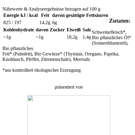
Nährwerte & Analyseergebnisse bezogen auf 100 g
Energie kJ / kcal
Fett
davon gesättigte Fettsäuren
Zutaten:
825 / 197
14,2g
6g
Kohlenhydrate
davon Zucker
Eiweiß
Salz
Schweinefleisch*,
<1g
<1g
18,2g
1,4g
Bio pflanzliches Öl*
(Sonnenblumenöl),
Bio pflanzliches
Fett* (Palmfett), Bio Gewürze* (Thymian, Oregano, Paprika,
Knoblauch, Pfeffer, Zitronenschale), Meersalz
*aus kontrolliert ökologischer Erzeugung
präsentiert von