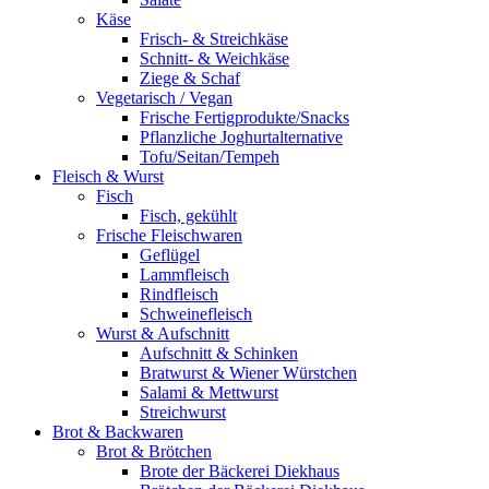
Käse
Frisch- & Streichkäse
Schnitt- & Weichkäse
Ziege & Schaf
Vegetarisch / Vegan
Frische Fertigprodukte/Snacks
Pflanzliche Joghurtalternative
Tofu/Seitan/Tempeh
Fleisch & Wurst
Fisch
Fisch, gekühlt
Frische Fleischwaren
Geflügel
Lammfleisch
Rindfleisch
Schweinefleisch
Wurst & Aufschnitt
Aufschnitt & Schinken
Bratwurst & Wiener Würstchen
Salami & Mettwurst
Streichwurst
Brot & Backwaren
Brot & Brötchen
Brote der Bäckerei Diekhaus