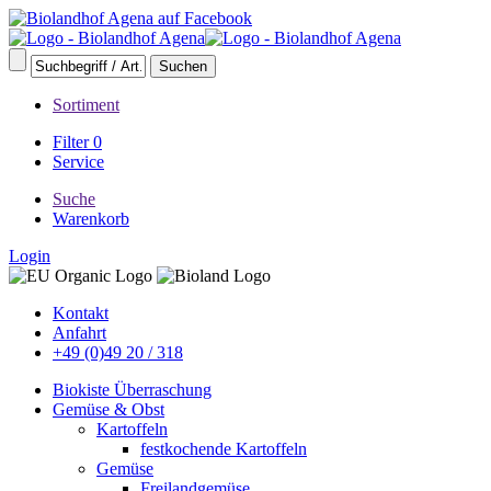
Sortiment
Filter
0
Service
Suche
Warenkorb
Login
Kontakt
Anfahrt
+49 (0)49 20 / 318
Biokiste Überraschung
Gemüse & Obst
Kartoffeln
festkochende Kartoffeln
Gemüse
Freilandgemüse