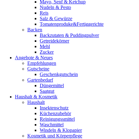
Mayo, Senf & Ketchup
Nudeln & Pesto
Reis
Salz & Gewürze
Tomatenproduke&Fertiggerichte
Backen
Backzutaten & Puddingpulver
Getreidekörner
Mehl
Zucker
Angebote & Neues
Empfehlungen
Gutscheine
Geschenkgutschein
Gartenbedarf
Düngemittel
Saatgut
Haushalt & Kosmetik
Haushalt
Insektenschutz
Küchenzubehör
Reinigungssmittel
Waschmittel
Windeln & Klopapier
Kosmetik und Körperpflege