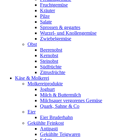
Fruchtgemüse
Kräuter
Pilze
Salate
Sprossen & gegartes
Wurzel- und Knollengemüse
Zwiebelgemüse
Obst
Beerenobst
Kernobst
Steinobst
Südfrüchte
Zitrusfrüchte
Käse & Molkerei
Molkereiprodukte
Joghurt
Milch & Buttermilch
Milchsauer vergorenes Gemüse
Quark, Sahne & Co
Eier
Eier Bruderhahn
Gekühlte Feinkost
Antipasti
Gekühlte Teigwaren
Salate