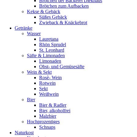
Brötchen der Bäckerei Diekhaus
Brötchen zum Aufbacken
Kekse & Gebäck
Süßes Gebäck
Zwieback & Knäckebrot
Getränke
Wasser
Lauretana
Rhön Sprudel
St. Leonhard
Säfte & Limonaden
Limonaden
Obst- und Gemüsesäfte
Wein & Sekt
Rosè- Wein
Rotwein
Sekt
Weißwein
Bier
Bier & Radler
Bier, alkoholfrei
Malzbier
Hochprozentiges
Schnaps
Naturkost