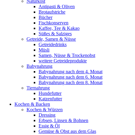
Naturkost
Antipasti & Oliven
Brotaufstriche
Bücher
Fischkonserven
Kaffee, Tee & Kakao
Süßes & Salziges
Getreide, Samen & Nüsse
Getreidedrinks
Müsli
Samen, Nüsse & Trockenobst
weitere Getreideprodukte
Babynahrung
Babynahrung nach dem 4. Monat
Babynahrung nach dem 6. Monat
Babynahrung nach dem 8. Monat
Tiernahrung
Hundefutter
Katzenfutter
Kochen & Backen
Kochen & Würzen
Dressing
Erbsen, Linsen & Bohnen
Essig & Öl
Gemüse & Obst aus dem Glas