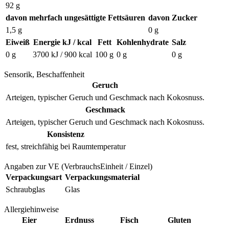
92 g
davon mehrfach ungesättigte Fettsäuren
davon Zucker
1,5 g
0 g
Eiweiß
Energie kJ / kcal
Fett
Kohlenhydrate
Salz
0 g
3700 kJ / 900 kcal
100 g
0 g
0 g
Sensorik, Beschaffenheit
Geruch
Arteigen, typischer Geruch und Geschmack nach Kokosnuss.
Geschmack
Arteigen, typischer Geruch und Geschmack nach Kokosnuss.
Konsistenz
fest, streichfähig bei Raumtemperatur
Angaben zur VE (VerbrauchsEinheit / Einzel)
Verpackungsart
Verpackungsmaterial
Schraubglas
Glas
Allergiehinweise
Eier
Erdnuss
Fisch
Gluten