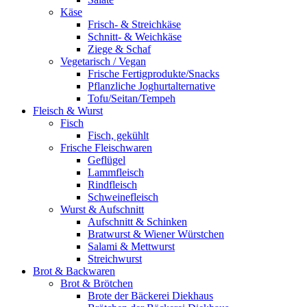
Käse
Frisch- & Streichkäse
Schnitt- & Weichkäse
Ziege & Schaf
Vegetarisch / Vegan
Frische Fertigprodukte/Snacks
Pflanzliche Joghurtalternative
Tofu/Seitan/Tempeh
Fleisch & Wurst
Fisch
Fisch, gekühlt
Frische Fleischwaren
Geflügel
Lammfleisch
Rindfleisch
Schweinefleisch
Wurst & Aufschnitt
Aufschnitt & Schinken
Bratwurst & Wiener Würstchen
Salami & Mettwurst
Streichwurst
Brot & Backwaren
Brot & Brötchen
Brote der Bäckerei Diekhaus