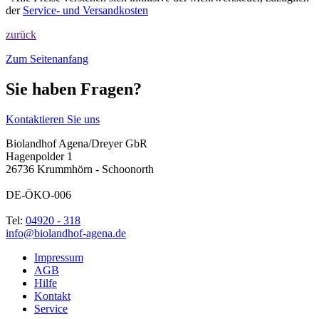
der
Service- und Versandkosten
zurück
Zum Seitenanfang
Sie haben Fragen?
Kontaktieren Sie uns
Biolandhof Agena/Dreyer GbR
Hagenpolder 1
26736 Krummhörn - Schoonorth
DE-ÖKO-006
Tel:
04920 - 318
info@biolandhof-agena.de
Impressum
AGB
Hilfe
Kontakt
Service