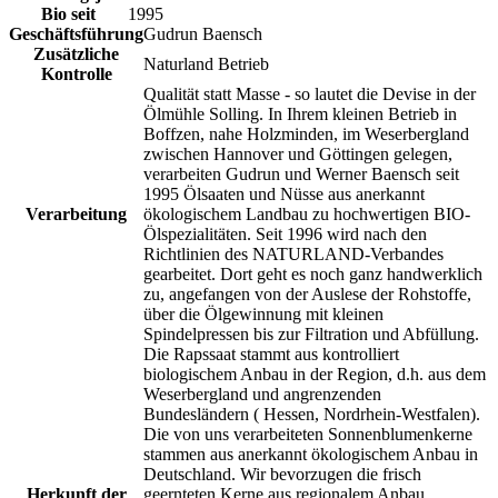
Bio seit
1995
Geschäftsführung
Gudrun Baensch
Zusätzliche
Naturland Betrieb
Kontrolle
Qualität statt Masse - so lautet die Devise in der
Ölmühle Solling. In Ihrem kleinen Betrieb in
Boffzen, nahe Holzminden, im Weserbergland
zwischen Hannover und Göttingen gelegen,
verarbeiten Gudrun und Werner Baensch seit
1995 Ölsaaten und Nüsse aus anerkannt
Verarbeitung
ökologischem Landbau zu hochwertigen BIO-
Ölspezialitäten. Seit 1996 wird nach den
Richtlinien des NATURLAND-Verbandes
gearbeitet. Dort geht es noch ganz handwerklich
zu, angefangen von der Auslese der Rohstoffe,
über die Ölgewinnung mit kleinen
Spindelpressen bis zur Filtration und Abfüllung.
Die Rapssaat stammt aus kontrolliert
biologischem Anbau in der Region, d.h. aus dem
Weserbergland und angrenzenden
Bundesländern ( Hessen, Nordrhein-Westfalen).
Die von uns verarbeiteten Sonnenblumenkerne
stammen aus anerkannt ökologischem Anbau in
Deutschland. Wir bevorzugen die frisch
Herkunft der
geernteten Kerne aus regionalem Anbau,