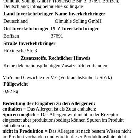
Ölmühle Solling GmbH; Höxtersche Str. 3, 37691 Boffzen,
Deutschland; info@oelmuehle-solling.de
Land Inverkehrbringer
Name Inverkehrbringer
Deutschland
Ölmühle Solling GmbH
Ort Inverkehrbringer
PLZ Inverkehrbringer
Boffzen
37691
Straße Inverkehrbringer
Höxtersche Str. 3
Zusatzstoffe, Rechtlicher Hinweis
Keine deklarationspflichtigen Zusatzstoffe vorhanden
Ma?e und Gewichte der VE (VerbrauchsEinheit / St?ck)
Füllgewicht
0,92 kg
Bedeutung der Eingaben zu den Allergenen:
enthalten
= Das Allergen ist als Zutat enthalten;
Spuren möglich
= Das Allergen wird nicht in der Rezeptur
eingesetzt aber produktionsbedingt können Spuren im Produkt
enthalten sein;
nicht in Produktion
= Das Allergen ist nach bestem Wissen nicht
im Produkt vorhanden und wird in dieser Produktionslinie nicht