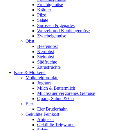
Fruchtgemüse
Kräuter
Pilze
Salate
Sprossen & gegartes
Wurzel- und Knollengemüse
Zwiebelgemüse
Obst
Beerenobst
Kernobst
Steinobst
Südfrüchte
Zitrusfrüchte
Käse & Molkerei
Molkereiprodukte
Joghurt
Milch & Buttermilch
Milchsauer vergorenes Gemüse
Quark, Sahne & Co
Eier
Eier Bruderhahn
Gekühlte Feinkost
Antipasti
Gekühlte Teigwaren
Salate