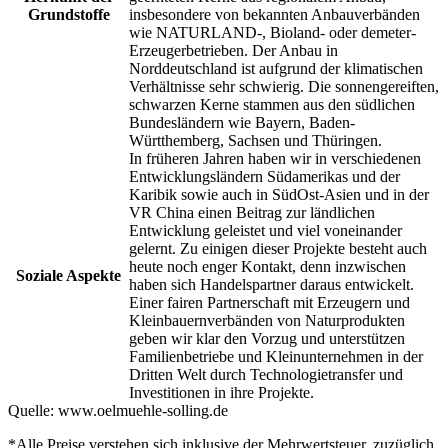
Grundstoffe
insbesondere von bekannten Anbauverbänden
wie NATURLAND-, Bioland- oder demeter-
Erzeugerbetrieben. Der Anbau in
Norddeutschland ist aufgrund der klimatischen
Verhältnisse sehr schwierig. Die sonnengereiften,
schwarzen Kerne stammen aus den südlichen
Bundesländern wie Bayern, Baden-
Württhemberg, Sachsen und Thüringen.
In früheren Jahren haben wir in verschiedenen
Entwicklungsländern Südamerikas und der
Karibik sowie auch in SüdOst-Asien und in der
VR China einen Beitrag zur ländlichen
Entwicklung geleistet und viel voneinander
gelernt. Zu einigen dieser Projekte besteht auch
heute noch enger Kontakt, denn inzwischen
Soziale Aspekte
haben sich Handelspartner daraus entwickelt.
Einer fairen Partnerschaft mit Erzeugern und
Kleinbauernverbänden von Naturprodukten
geben wir klar den Vorzug und unterstützen
Familienbetriebe und Kleinunternehmen in der
Dritten Welt durch Technologietransfer und
Investitionen in ihre Projekte.
Quelle:
www.oelmuehle-solling.de
*Alle Preise verstehen sich inklusive der Mehrwertsteuer, zuzüglich