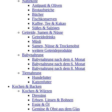
Naturkost
Antipasti & Oliven
Brotaufstriche
Bücher
Fischkonserven
Kaffee, Tee & Kakao
Süßes & Salziges
Getreide, Samen & Nüsse
Getreidedrinks
Müsli
Samen, Nüsse & Trockenobst
weitere Getreideprodukte
Babynahrung
Babynahrung nach dem 4. Monat
Babynahrung nach dem 6. Monat
Babynahrung nach dem 8. Monat
Tiernahrung
Hundefutter
Katzenfutter
Kochen & Backen
Kochen & Würzen
Dressing
Erbsen, Linsen & Bohnen
Essig & Öl
Gemüse & Obst aus dem Glas