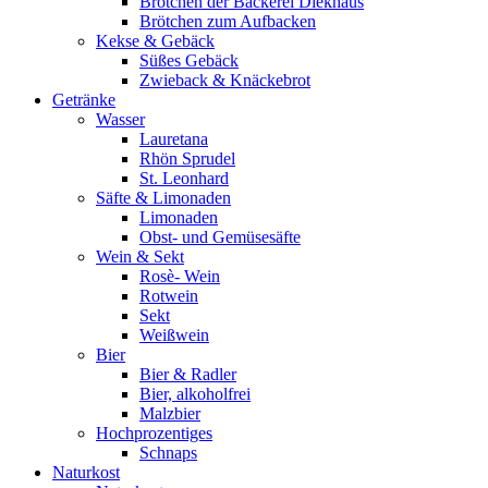
Brötchen der Bäckerei Diekhaus
Brötchen zum Aufbacken
Kekse & Gebäck
Süßes Gebäck
Zwieback & Knäckebrot
Getränke
Wasser
Lauretana
Rhön Sprudel
St. Leonhard
Säfte & Limonaden
Limonaden
Obst- und Gemüsesäfte
Wein & Sekt
Rosè- Wein
Rotwein
Sekt
Weißwein
Bier
Bier & Radler
Bier, alkoholfrei
Malzbier
Hochprozentiges
Schnaps
Naturkost