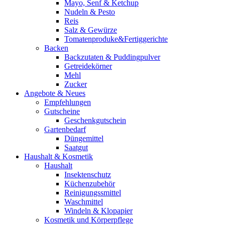
Mayo, Senf & Ketchup
Nudeln & Pesto
Reis
Salz & Gewürze
Tomatenproduke&Fertiggerichte
Backen
Backzutaten & Puddingpulver
Getreidekörner
Mehl
Zucker
Angebote & Neues
Empfehlungen
Gutscheine
Geschenkgutschein
Gartenbedarf
Düngemittel
Saatgut
Haushalt & Kosmetik
Haushalt
Insektenschutz
Küchenzubehör
Reinigungssmittel
Waschmittel
Windeln & Klopapier
Kosmetik und Körperpflege