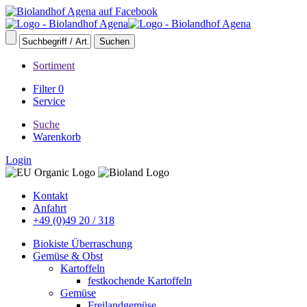
Sortiment
Filter
0
Service
Suche
Warenkorb
Login
Kontakt
Anfahrt
+49 (0)49 20 / 318
Biokiste Überraschung
Gemüse & Obst
Kartoffeln
festkochende Kartoffeln
Gemüse
Freilandgemüse