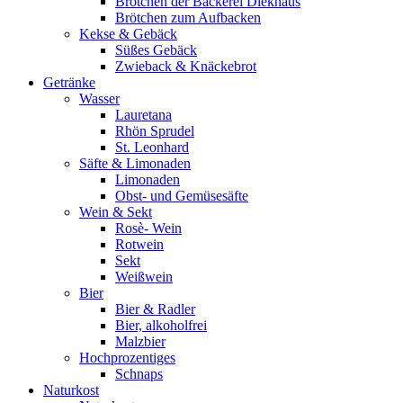
Brötchen der Bäckerei Diekhaus
Brötchen zum Aufbacken
Kekse & Gebäck
Süßes Gebäck
Zwieback & Knäckebrot
Getränke
Wasser
Lauretana
Rhön Sprudel
St. Leonhard
Säfte & Limonaden
Limonaden
Obst- und Gemüsesäfte
Wein & Sekt
Rosè- Wein
Rotwein
Sekt
Weißwein
Bier
Bier & Radler
Bier, alkoholfrei
Malzbier
Hochprozentiges
Schnaps
Naturkost