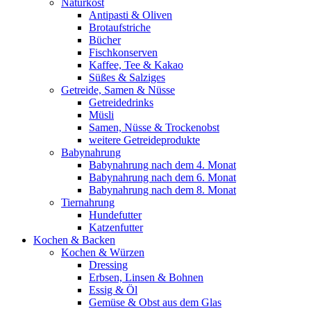
Naturkost
Antipasti & Oliven
Brotaufstriche
Bücher
Fischkonserven
Kaffee, Tee & Kakao
Süßes & Salziges
Getreide, Samen & Nüsse
Getreidedrinks
Müsli
Samen, Nüsse & Trockenobst
weitere Getreideprodukte
Babynahrung
Babynahrung nach dem 4. Monat
Babynahrung nach dem 6. Monat
Babynahrung nach dem 8. Monat
Tiernahrung
Hundefutter
Katzenfutter
Kochen & Backen
Kochen & Würzen
Dressing
Erbsen, Linsen & Bohnen
Essig & Öl
Gemüse & Obst aus dem Glas