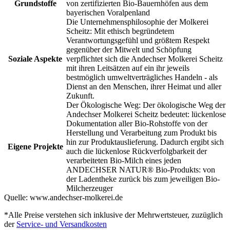
Grundstoffe
von zertifizierten Bio-Bauernhöfen aus dem
bayerischen Voralpenland
Die Unternehmensphilosophie der Molkerei
Scheitz: Mit ethisch begründetem
Verantwortungsgefühl und größtem Respekt
gegenüber der Mitwelt und Schöpfung
Soziale Aspekte
verpflichtet sich die Andechser Molkerei Scheitz
mit ihren Leitsätzen auf ein ihr jeweils
bestmöglich umweltverträgliches Handeln - als
Dienst an den Menschen, ihrer Heimat und aller
Zukunft.
Der Ökologische Weg: Der ökologische Weg der
Andechser Molkerei Scheitz bedeutet: lückenlose
Dokumentation aller Bio-Rohstoffe von der
Herstellung und Verarbeitung zum Produkt bis
hin zur Produktauslieferung. Dadurch ergibt sich
Eigene Projekte
auch die lückenlose Rückverfolgbarkeit der
verarbeiteten Bio-Milch eines jeden
ANDECHSER NATUR® Bio-Produkts: von
der Ladentheke zurück bis zum jeweiligen Bio-
Milcherzeuger
Quelle:
www.andechser-molkerei.de
*Alle Preise verstehen sich inklusive der Mehrwertsteuer, zuzüglich
der
Service- und Versandkosten