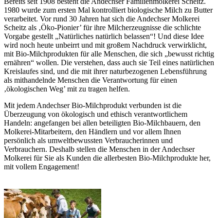
Bereits seit 1908 besteht die Andechser Familienmolkerei Scheitz.
1980 wurde zum ersten Mal kontrolliert biologische Milch zu Butter
verarbeitet. Vor rund 30 Jahren hat sich die Andechser Molkerei
Scheitz als ‚Öko-Pionier’ für ihre Milcherzeugnisse die schlichte
Vorgabe gestellt „Natürliches natürlich belassen“! Und diese Idee
wird noch heute unbeirrt und mit großem Nachdruck verwirklicht,
mit Bio-Milchprodukten für alle Menschen, die sich „bewusst richtig
ernähren“ wollen. Die verstehen, dass auch sie Teil eines natürlichen
Kreislaufes sind, und die mit ihrer naturbezogenen Lebensführung
als mithandelnde Menschen die Verantwortung für einen
‚ökologischen Weg’ mit zu tragen helfen.
Mit jedem Andechser Bio-Milchprodukt verbunden ist die
Überzeugung von ökologisch und ethisch verantwortlichem
Handeln: angefangen bei allen beteiligten Bio-Milchbauern, den
Molkerei-Mitarbeitern, den Händlern und vor allem Ihnen
persönlich als umweltbewussten Verbraucherinnen und
Verbrauchern. Deshalb stellen die Menschen in der Andechser
Molkerei für Sie als Kunden die allerbesten Bio-Milchprodukte her,
mit vollem Engagement!