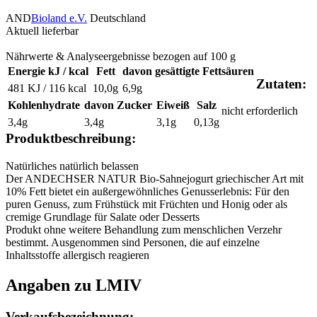
AND
Bioland e.V.
Deutschland
Aktuell lieferbar
Nährwerte & Analyseergebnisse bezogen auf 100 g
Energie kJ / kcal
Fett
davon gesättigte Fettsäuren
Zutaten:
481 KJ / 116 kcal
10,0g
6,9g
Kohlenhydrate
davon Zucker
Eiweiß
Salz
nicht erforderlich
3,4g
3,4g
3,1g
0,13g
Produktbeschreibung:
Natürliches natürlich belassen
Der ANDECHSER NATUR Bio-Sahnejogurt griechischer Art mit
10% Fett bietet ein außergewöhnliches Genusserlebnis: Für den
puren Genuss, zum Frühstück mit Früchten und Honig oder als
cremige Grundlage für Salate oder Desserts
Produkt ohne weitere Behandlung zum menschlichen Verzehr
bestimmt. Ausgenommen sind Personen, die auf einzelne
Inhaltsstoffe allergisch reagieren
Angaben zu LMIV
Verkaufsbezeichnung: