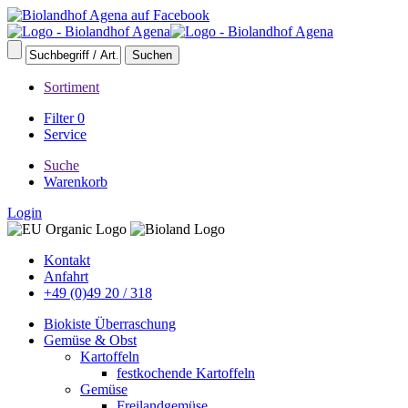
Sortiment
Filter
0
Service
Suche
Warenkorb
Login
Kontakt
Anfahrt
+49 (0)49 20 / 318
Biokiste Überraschung
Gemüse & Obst
Kartoffeln
festkochende Kartoffeln
Gemüse
Freilandgemüse