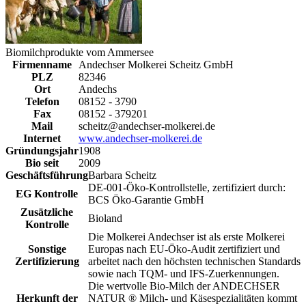
Biomilchprodukte vom Ammersee
Firmenname
Andechser Molkerei Scheitz GmbH
PLZ
82346
Ort
Andechs
Telefon
08152 - 3790
Fax
08152 - 379201
Mail
scheitz@andechser-molkerei.de
Internet
www.andechser-molkerei.de
Gründungsjahr
1908
Bio seit
2009
Geschäftsführung
Barbara Scheitz
DE-001-Öko-Kontrollstelle, zertifiziert durch:
EG Kontrolle
BCS Öko-Garantie GmbH
Zusätzliche
Bioland
Kontrolle
Die Molkerei Andechser ist als erste Molkerei
Sonstige
Europas nach EU-Öko-Audit zertifiziert und
Zertifizierung
arbeitet nach den höchsten technischen Standards
sowie nach TQM- und IFS-Zuerkennungen.
Die wertvolle Bio-Milch der ANDECHSER
Herkunft der
NATUR ® Milch- und Käsespezialitäten kommt