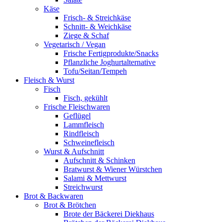
Käse
Frisch- & Streichkäse
Schnitt- & Weichkäse
Ziege & Schaf
Vegetarisch / Vegan
Frische Fertigprodukte/Snacks
Pflanzliche Joghurtalternative
Tofu/Seitan/Tempeh
Fleisch & Wurst
Fisch
Fisch, gekühlt
Frische Fleischwaren
Geflügel
Lammfleisch
Rindfleisch
Schweinefleisch
Wurst & Aufschnitt
Aufschnitt & Schinken
Bratwurst & Wiener Würstchen
Salami & Mettwurst
Streichwurst
Brot & Backwaren
Brot & Brötchen
Brote der Bäckerei Diekhaus