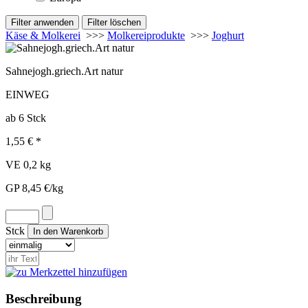
Käse & Molkerei
>>>
Molkereiprodukte
>>>
Joghurt
Sahnejogh.griech.Art natur
EINWEG
ab 6 Stck
1,55 € *
VE 0,2 kg
GP 8,45 €/kg
Stck
Beschreibung