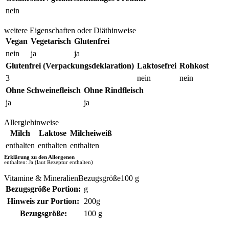
nein
weitere Eigenschaften oder Diäthinweise
Vegan
Vegetarisch
Glutenfrei
nein
ja
ja
Glutenfrei (Verpackungsdeklaration)
Laktosefrei
Rohkost
3
nein
nein
Ohne Schweinefleisch
Ohne Rindfleisch
ja
ja
Allergiehinweise
Milch
Laktose
Milcheiweiß
enthalten
enthalten
enthalten
Erklärung zu den Allergenen
enthalten: Ja (laut Rezeptur enthalten)
Vitamine & MineralienBezugsgröße100 g
Bezugsgröße Portion:
g
Hinweis zur Portion:
200g
Bezugsgröße:
100 g