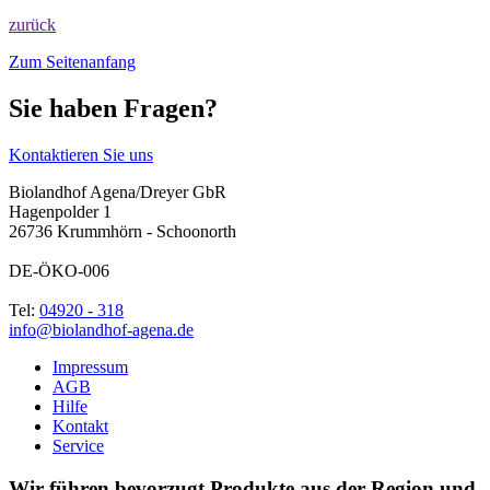
zurück
Zum Seitenanfang
Sie haben Fragen?
Kontaktieren Sie uns
Biolandhof Agena/Dreyer GbR
Hagenpolder 1
26736 Krummhörn - Schoonorth
DE-ÖKO-006
Tel:
04920 - 318
info@biolandhof-agena.de
Impressum
AGB
Hilfe
Kontakt
Service
Wir führen bevorzugt Produkte aus der Region und