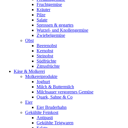
Fruchtgemüse
Kräuter
Pilze
Salate
Sprossen & gegartes
Wurzel- und Knollengemüse
Zwiebelgemüse
Obst
Beerenobst
Kernobst
Steinobst
Südfrüchte
Zitrusfrüchte
Käse & Molkerei
Molkereiprodukte
Joghurt
Milch & Buttermilch
Milchsauer vergorenes Gemüse
Quark, Sahne & Co
Eier
Eier Bruderhahn
Gekühlte Feinkost
Antipasti
Gekühlte Teigwaren
Salate