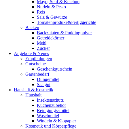
Mayo, Senf & Ketchup
Nudeln & Pesto
Reis
Salz & Gewürze
Tomatenproduke&Fertiggerichte
Backen
Backzutaten & Puddingpulver
Getreidekörner
Mehl
Zucker
Angebote & Neues
Empfehlungen
Gutscheine
Geschenkgutschein
Gartenbedarf
Düngemittel
Saatgut
Haushalt & Kosmetik
Haushalt
Insektenschutz
Küchenzubehör
Reinigungssmittel
Waschmittel
Windeln & Klopapier
Kosmetik und Körperpflege