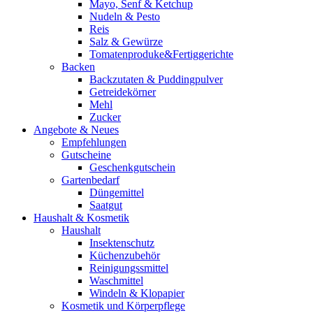
Mayo, Senf & Ketchup
Nudeln & Pesto
Reis
Salz & Gewürze
Tomatenproduke&Fertiggerichte
Backen
Backzutaten & Puddingpulver
Getreidekörner
Mehl
Zucker
Angebote & Neues
Empfehlungen
Gutscheine
Geschenkgutschein
Gartenbedarf
Düngemittel
Saatgut
Haushalt & Kosmetik
Haushalt
Insektenschutz
Küchenzubehör
Reinigungssmittel
Waschmittel
Windeln & Klopapier
Kosmetik und Körperpflege