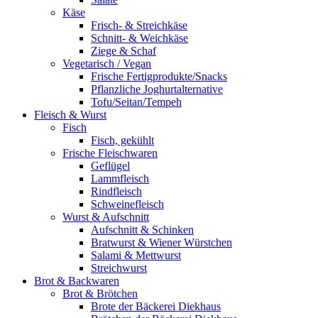
Käse
Frisch- & Streichkäse
Schnitt- & Weichkäse
Ziege & Schaf
Vegetarisch / Vegan
Frische Fertigprodukte/Snacks
Pflanzliche Joghurtalternative
Tofu/Seitan/Tempeh
Fleisch & Wurst
Fisch
Fisch, gekühlt
Frische Fleischwaren
Geflügel
Lammfleisch
Rindfleisch
Schweinefleisch
Wurst & Aufschnitt
Aufschnitt & Schinken
Bratwurst & Wiener Würstchen
Salami & Mettwurst
Streichwurst
Brot & Backwaren
Brot & Brötchen
Brote der Bäckerei Diekhaus