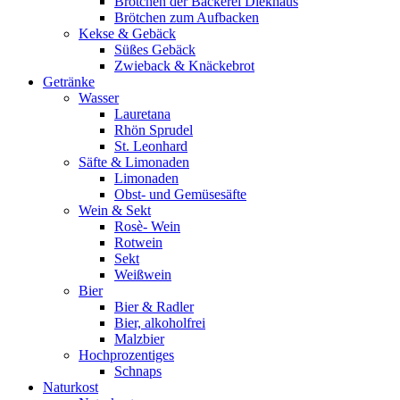
Brötchen der Bäckerei Diekhaus
Brötchen zum Aufbacken
Kekse & Gebäck
Süßes Gebäck
Zwieback & Knäckebrot
Getränke
Wasser
Lauretana
Rhön Sprudel
St. Leonhard
Säfte & Limonaden
Limonaden
Obst- und Gemüsesäfte
Wein & Sekt
Rosè- Wein
Rotwein
Sekt
Weißwein
Bier
Bier & Radler
Bier, alkoholfrei
Malzbier
Hochprozentiges
Schnaps
Naturkost