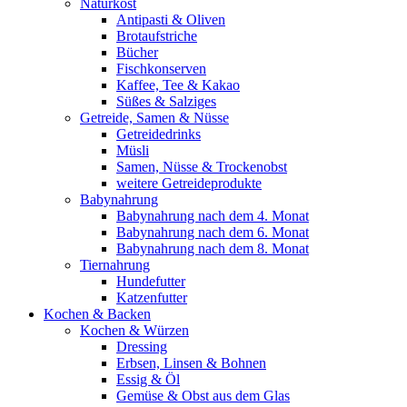
Naturkost
Antipasti & Oliven
Brotaufstriche
Bücher
Fischkonserven
Kaffee, Tee & Kakao
Süßes & Salziges
Getreide, Samen & Nüsse
Getreidedrinks
Müsli
Samen, Nüsse & Trockenobst
weitere Getreideprodukte
Babynahrung
Babynahrung nach dem 4. Monat
Babynahrung nach dem 6. Monat
Babynahrung nach dem 8. Monat
Tiernahrung
Hundefutter
Katzenfutter
Kochen & Backen
Kochen & Würzen
Dressing
Erbsen, Linsen & Bohnen
Essig & Öl
Gemüse & Obst aus dem Glas