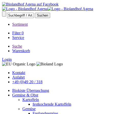
Sortiment
Filter
0
Service
Suche
Warenkorb
Login
Kontakt
Anfahrt
+49 (0)49 20 / 318
Biokiste Überraschung
Gemüse & Obst
Kartoffeln
festkochende Kartoffeln
Gemüse
Freilandgemüse