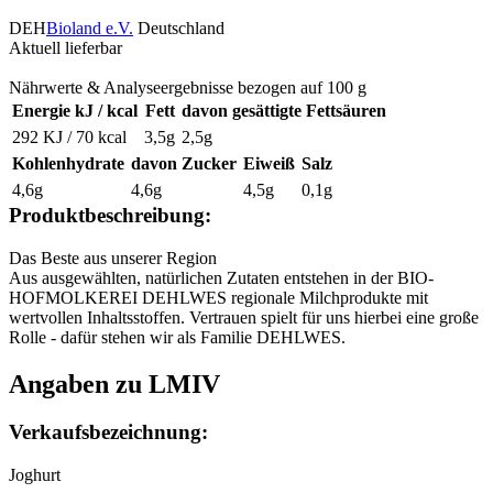
DEH
Bioland e.V.
Deutschland
Aktuell lieferbar
Nährwerte & Analyseergebnisse bezogen auf 100 g
Energie kJ / kcal
Fett
davon gesättigte Fettsäuren
292 KJ / 70 kcal
3,5g
2,5g
Kohlenhydrate
davon Zucker
Eiweiß
Salz
4,6g
4,6g
4,5g
0,1g
Produktbeschreibung:
Das Beste aus unserer Region
Aus ausgewählten, natürlichen Zutaten entstehen in der BIO-
HOFMOLKEREI DEHLWES regionale Milchprodukte mit
wertvollen Inhaltsstoffen. Vertrauen spielt für uns hierbei eine große
Rolle - dafür stehen wir als Familie DEHLWES.
Angaben zu LMIV
Verkaufsbezeichnung:
Joghurt