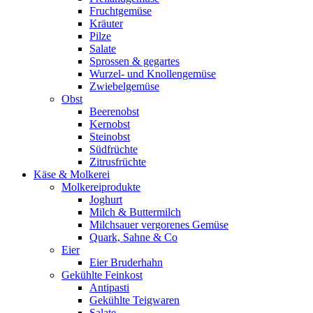
Fruchtgemüse
Kräuter
Pilze
Salate
Sprossen & gegartes
Wurzel- und Knollengemüse
Zwiebelgemüse
Obst
Beerenobst
Kernobst
Steinobst
Südfrüchte
Zitrusfrüchte
Käse & Molkerei
Molkereiprodukte
Joghurt
Milch & Buttermilch
Milchsauer vergorenes Gemüse
Quark, Sahne & Co
Eier
Eier Bruderhahn
Gekühlte Feinkost
Antipasti
Gekühlte Teigwaren
Salate