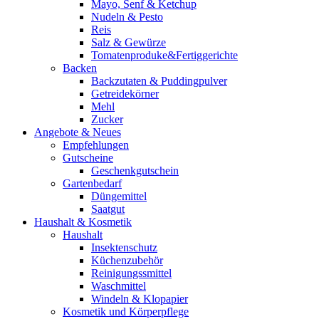
Mayo, Senf & Ketchup
Nudeln & Pesto
Reis
Salz & Gewürze
Tomatenproduke&Fertiggerichte
Backen
Backzutaten & Puddingpulver
Getreidekörner
Mehl
Zucker
Angebote & Neues
Empfehlungen
Gutscheine
Geschenkgutschein
Gartenbedarf
Düngemittel
Saatgut
Haushalt & Kosmetik
Haushalt
Insektenschutz
Küchenzubehör
Reinigungssmittel
Waschmittel
Windeln & Klopapier
Kosmetik und Körperpflege