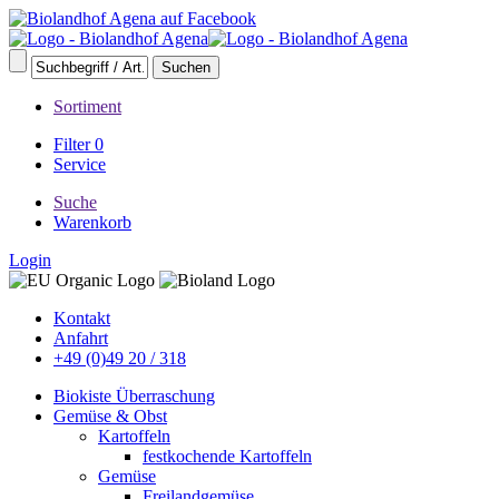
Sortiment
Filter
0
Service
Suche
Warenkorb
Login
Kontakt
Anfahrt
+49 (0)49 20 / 318
Biokiste Überraschung
Gemüse & Obst
Kartoffeln
festkochende Kartoffeln
Gemüse
Freilandgemüse