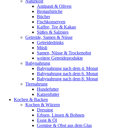
Naturkost
Antipasti & Oliven
Brotaufstriche
Bücher
Fischkonserven
Kaffee, Tee & Kakao
Süßes & Salziges
Getreide, Samen & Nüsse
Getreidedrinks
Müsli
Samen, Nüsse & Trockenobst
weitere Getreideprodukte
Babynahrung
Babynahrung nach dem 4. Monat
Babynahrung nach dem 6. Monat
Babynahrung nach dem 8. Monat
Tiernahrung
Hundefutter
Katzenfutter
Kochen & Backen
Kochen & Würzen
Dressing
Erbsen, Linsen & Bohnen
Essig & Öl
Gemüse & Obst aus dem Glas