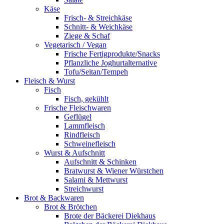
Käse
Frisch- & Streichkäse
Schnitt- & Weichkäse
Ziege & Schaf
Vegetarisch / Vegan
Frische Fertigprodukte/Snacks
Pflanzliche Joghurtalternative
Tofu/Seitan/Tempeh
Fleisch & Wurst
Fisch
Fisch, gekühlt
Frische Fleischwaren
Geflügel
Lammfleisch
Rindfleisch
Schweinefleisch
Wurst & Aufschnitt
Aufschnitt & Schinken
Bratwurst & Wiener Würstchen
Salami & Mettwurst
Streichwurst
Brot & Backwaren
Brot & Brötchen
Brote der Bäckerei Diekhaus