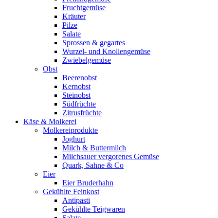
Fruchtgemüse
Kräuter
Pilze
Salate
Sprossen & gegartes
Wurzel- und Knollengemüse
Zwiebelgemüse
Obst
Beerenobst
Kernobst
Steinobst
Südfrüchte
Zitrusfrüchte
Käse & Molkerei
Molkereiprodukte
Joghurt
Milch & Buttermilch
Milchsauer vergorenes Gemüse
Quark, Sahne & Co
Eier
Eier Bruderhahn
Gekühlte Feinkost
Antipasti
Gekühlte Teigwaren
Salate