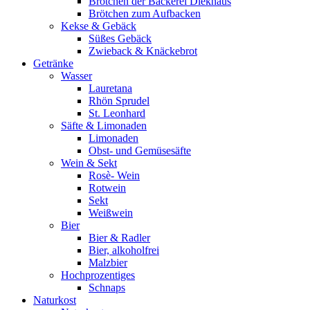
Brötchen der Bäckerei Diekhaus
Brötchen zum Aufbacken
Kekse & Gebäck
Süßes Gebäck
Zwieback & Knäckebrot
Getränke
Wasser
Lauretana
Rhön Sprudel
St. Leonhard
Säfte & Limonaden
Limonaden
Obst- und Gemüsesäfte
Wein & Sekt
Rosè- Wein
Rotwein
Sekt
Weißwein
Bier
Bier & Radler
Bier, alkoholfrei
Malzbier
Hochprozentiges
Schnaps
Naturkost