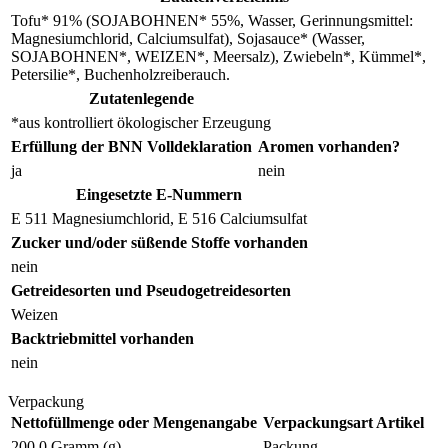
Tofu* 91% (SOJABOHNEN* 55%, Wasser, Gerinnungsmittel:
Magnesiumchlorid, Calciumsulfat), Sojasauce* (Wasser,
SOJABOHNEN*, WEIZEN*, Meersalz), Zwiebeln*, Kümmel*,
Petersilie*, Buchenholzreiberauch.
Zutatenlegende
*aus kontrolliert ökologischer Erzeugung
Erfüllung der BNN Volldeklaration
Aromen vorhanden?
ja
nein
Eingesetzte E-Nummern
E 511 Magnesiumchlorid, E 516 Calciumsulfat
Zucker und/oder süßende Stoffe vorhanden
nein
Getreidesorten und Pseudogetreidesorten
Weizen
Backtriebmittel vorhanden
nein
Verpackung
Nettofüllmenge oder Mengenangabe
Verpackungsart Artikel
200,0 Gramm (g)
Packung