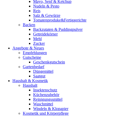
Mayo, Senf & Ketchup
Nudeln & Pesto
Reis
Salz & Gewürze
Tomatenproduke&Fertiggerichte
Backen
Backzutaten & Puddingpulver
Getreidekörner
Mehl
Zucker
Angebote & Neues
Empfehlungen
Gutscheine
Geschenkgutschein
Gartenbedarf
Düngemittel
Saatgut
Haushalt & Kosmetik
Haushalt
Insektenschutz
Küchenzubehör
Reinigungssmittel
Waschmittel
Windeln & Klopapier
Kosmetik und Körperpflege