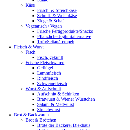
Käse
Frisch- & Streichkäse
Schnitt- & Weichkäse
Ziege & Schaf
Vegetarisch / Vegan
Frische Fertigprodukte/Snacks
Pflanzliche Joghurtalternative
Tofu/Seitan/Tempeh
Fleisch & Wurst
Fisch
Fisch, gekühlt
Frische Fleischwaren
Geflügel
Lammfleisch
Rindfleisch
Schweinefleisch
Wurst & Aufschnitt
Aufschnitt & Schinken
Bratwurst & Wiener Würstchen
Salami & Mettwurst
Streichwurst
Brot & Backwaren
Brot & Brötchen
Brote der Bäckerei Diekhaus