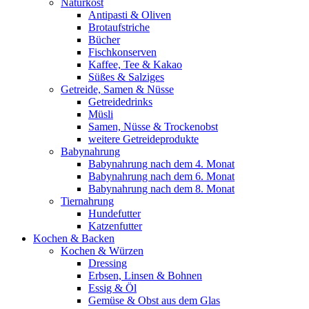
Naturkost
Antipasti & Oliven
Brotaufstriche
Bücher
Fischkonserven
Kaffee, Tee & Kakao
Süßes & Salziges
Getreide, Samen & Nüsse
Getreidedrinks
Müsli
Samen, Nüsse & Trockenobst
weitere Getreideprodukte
Babynahrung
Babynahrung nach dem 4. Monat
Babynahrung nach dem 6. Monat
Babynahrung nach dem 8. Monat
Tiernahrung
Hundefutter
Katzenfutter
Kochen & Backen
Kochen & Würzen
Dressing
Erbsen, Linsen & Bohnen
Essig & Öl
Gemüse & Obst aus dem Glas