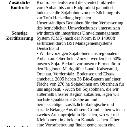
Zusätzliche
KontrollstellenEs wird die Gentechnikfreiheit
Kontrolle
vom Anbau bis zum Endprodukt garantiert
indem sie die Sojabohne von der Züchtung bis
zur Tofu Herstellung begleiten
Unser ständiges Bemühen für eine Verbesserung
des betrieblichen Umweltschutzes unterstützen
Sonstige
wir durch ein integriertes Umweltmanagement
Zertifizierung
System (UMS) nach der Norm ISO 14000ff.,
zertifiziert durch BSI Managementsystems
Deutschland
• Wir bevorzugen Sojabohnen aus regionalem
Anbau am Oberrhein. Zurzeit werden fast 50%
unseres Soja- Bedarfs vor unserer Firmentür in
den Regionen Markgräfler Land, Kaiserstuhl,
Ortenau, Vorderpfalz, Bodensee und Elsass
angebaut. 2005 haben 36 Bio-Bauern auf einer
Fläche von 276 ha Sojabohnen am Oberrhein für
uns angebaut. • Auch bei Sojabohnen, die wir
außerhalb unserer Region zukaufen, legen wir
höchste Qualitätsmaßstäbe an und
berücksichtigen zusätzlich ökologische und
soziale Belange Aus diesem Grund haben wir ein
zweites Anbauprojekt in Brasilien, wo wir mit
Kleinbauern in direktem Kontakt stehen. Über
eine Vorortbetreuung findet gemeinsam eine