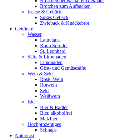
Brötchen der Bäckerei Diekhaus
Brötchen zum Aufbacken
Kekse & Gebäck
Süßes Gebäck
Zwieback & Knäckebrot
Getränke
Wasser
Lauretana
Rhön Sprudel
St. Leonhard
Säfte & Limonaden
Limonaden
Obst- und Gemüsesäfte
Wein & Sekt
Rosè- Wein
Rotwein
Sekt
Weißwein
Bier
Bier & Radler
Bier, alkoholfrei
Malzbier
Hochprozentiges
Schnaps
Naturkost