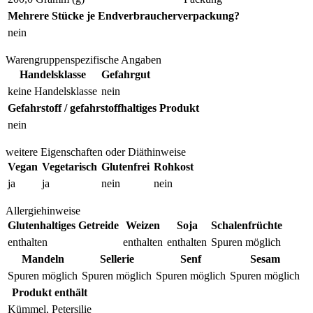
Mehrere Stücke je Endverbraucherverpackung?
nein
Warengruppenspezifische Angaben
Handelsklasse
Gefahrgut
keine Handelsklasse
nein
Gefahrstoff / gefahrstoffhaltiges Produkt
nein
weitere Eigenschaften oder Diäthinweise
Vegan
Vegetarisch
Glutenfrei
Rohkost
ja
ja
nein
nein
Allergiehinweise
Glutenhaltiges Getreide
Weizen
Soja
Schalenfrüchte
enthalten
enthalten
enthalten
Spuren möglich
Mandeln
Sellerie
Senf
Sesam
Spuren möglich
Spuren möglich
Spuren möglich
Spuren möglich
Produkt enthält
Kümmel, Petersilie