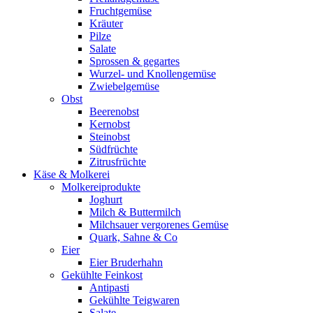
Fruchtgemüse
Kräuter
Pilze
Salate
Sprossen & gegartes
Wurzel- und Knollengemüse
Zwiebelgemüse
Obst
Beerenobst
Kernobst
Steinobst
Südfrüchte
Zitrusfrüchte
Käse & Molkerei
Molkereiprodukte
Joghurt
Milch & Buttermilch
Milchsauer vergorenes Gemüse
Quark, Sahne & Co
Eier
Eier Bruderhahn
Gekühlte Feinkost
Antipasti
Gekühlte Teigwaren
Salate