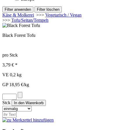
Käse & Molkerei
>>>
Vegetarisch / Vegan
>>>
Tofu/Seitan/Tempeh
Black Forest Tofu
pro Stck
3,79 € *
VE 0,2 kg
GP 18,95 €/kg
Stck