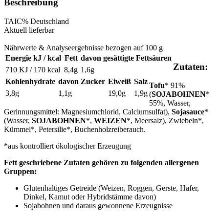
Beschreibung
TAI
C%
Deutschland
Aktuell lieferbar
Nährwerte & Analyseergebnisse bezogen auf 100 g
Energie kJ / kcal
Fett
davon gesättigte Fettsäuren
Zutaten:
710 KJ / 170 kcal
8,4g
1,6g
Kohlenhydrate
davon Zucker
Eiweiß
Salz
Tofu
* 91%
3,8g
1,1g
19,0g
1,9g
(
SOJABOHNEN
*
55%, Wasser,
Gerinnungsmittel: Magnesiumchlorid, Calciumsulfat),
Sojasauce
*
(Wasser,
SOJABOHNEN
*,
WEIZEN
*, Meersalz), Zwiebeln*,
Kümmel*, Petersilie*, Buchenholzreiberauch.
*aus kontrolliert ökologischer Erzeugung
Fett geschriebene Zutaten gehören zu folgenden allergenen
Gruppen:
Glutenhaltiges Getreide (Weizen, Roggen, Gerste, Hafer,
Dinkel, Kamut oder Hybridstämme davon)
Sojabohnen und daraus gewonnene Erzeugnisse