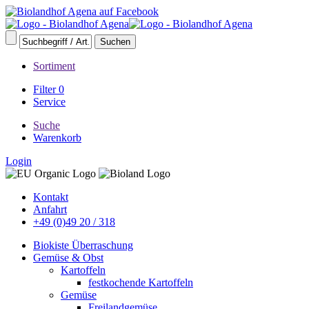
Sortiment
Filter
0
Service
Suche
Warenkorb
Login
Kontakt
Anfahrt
+49 (0)49 20 / 318
Biokiste Überraschung
Gemüse & Obst
Kartoffeln
festkochende Kartoffeln
Gemüse
Freilandgemüse