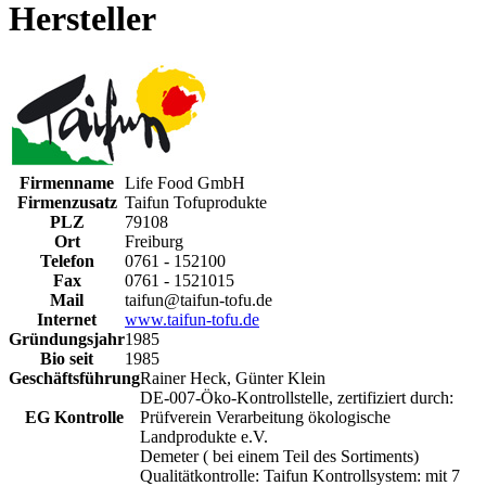
Hersteller
Firmenname
Life Food GmbH
Firmenzusatz
Taifun Tofuprodukte
PLZ
79108
Ort
Freiburg
Telefon
0761 - 152100
Fax
0761 - 1521015
Mail
taifun@taifun-tofu.de
Internet
www.taifun-tofu.de
Gründungsjahr
1985
Bio seit
1985
Geschäftsführung
Rainer Heck, Günter Klein
DE-007-Öko-Kontrollstelle, zertifiziert durch:
EG Kontrolle
Prüfverein Verarbeitung ökologische
Landprodukte e.V.
Demeter ( bei einem Teil des Sortiments)
Qualitätkontrolle: Taifun Kontrollsystem: mit 7