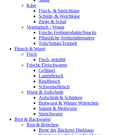
Käse
Frisch- & Streichkäse
Schnitt- & Weichkäse
Ziege & Schaf
Vegetarisch / Vegan
Frische Fertigprodukte/Snacks
Pflanzliche Joghurtalternative
Tofu/Seitan/Tempeh
Fleisch & Wurst
Fisch
Fisch, gekühlt
Frische Fleischwaren
Geflügel
Lammfleisch
Rindfleisch
Schweinefleisch
Wurst & Aufschnitt
Aufschnitt & Schinken
Bratwurst & Wiener Würstchen
Salami & Mettwurst
Streichwurst
Brot & Backwaren
Brot & Brötchen
Brote der Bäckerei Diekhaus