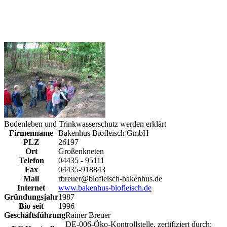
Bodenleben und Trinkwasserschutz werden erklärt
Firmenname
Bakenhus Biofleisch GmbH
PLZ
26197
Ort
Großenkneten
Telefon
04435 - 95111
Fax
04435-918843
Mail
rbreuer@biofleisch-bakenhus.de
Internet
www.bakenhus-biofleisch.de
Gründungsjahr
1987
Bio seit
1996
Geschäftsführung
Rainer Breuer
DE-006-Öko-Kontrollstelle, zertifiziert durch: