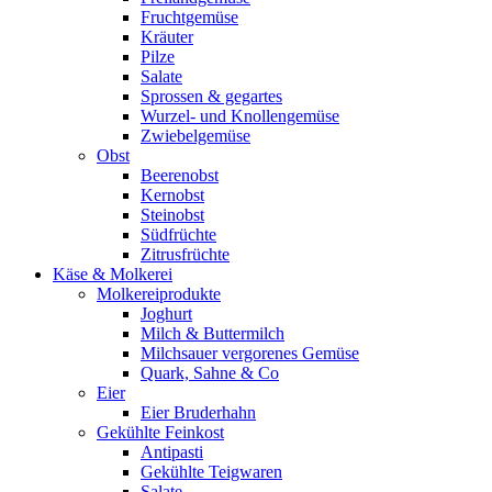
Fruchtgemüse
Kräuter
Pilze
Salate
Sprossen & gegartes
Wurzel- und Knollengemüse
Zwiebelgemüse
Obst
Beerenobst
Kernobst
Steinobst
Südfrüchte
Zitrusfrüchte
Käse & Molkerei
Molkereiprodukte
Joghurt
Milch & Buttermilch
Milchsauer vergorenes Gemüse
Quark, Sahne & Co
Eier
Eier Bruderhahn
Gekühlte Feinkost
Antipasti
Gekühlte Teigwaren
Salate