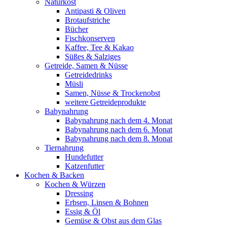
Naturkost
Antipasti & Oliven
Brotaufstriche
Bücher
Fischkonserven
Kaffee, Tee & Kakao
Süßes & Salziges
Getreide, Samen & Nüsse
Getreidedrinks
Müsli
Samen, Nüsse & Trockenobst
weitere Getreideprodukte
Babynahrung
Babynahrung nach dem 4. Monat
Babynahrung nach dem 6. Monat
Babynahrung nach dem 8. Monat
Tiernahrung
Hundefutter
Katzenfutter
Kochen & Backen
Kochen & Würzen
Dressing
Erbsen, Linsen & Bohnen
Essig & Öl
Gemüse & Obst aus dem Glas