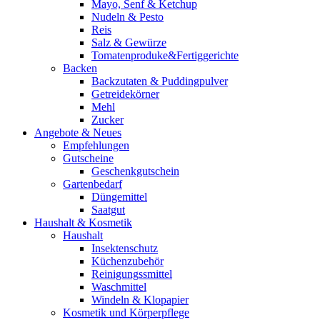
Mayo, Senf & Ketchup
Nudeln & Pesto
Reis
Salz & Gewürze
Tomatenproduke&Fertiggerichte
Backen
Backzutaten & Puddingpulver
Getreidekörner
Mehl
Zucker
Angebote & Neues
Empfehlungen
Gutscheine
Geschenkgutschein
Gartenbedarf
Düngemittel
Saatgut
Haushalt & Kosmetik
Haushalt
Insektenschutz
Küchenzubehör
Reinigungssmittel
Waschmittel
Windeln & Klopapier
Kosmetik und Körperpflege