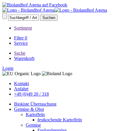
Sortiment
Filter
0
Service
Suche
Warenkorb
Login
Kontakt
Anfahrt
+49 (0)49 20 / 318
Biokiste Überraschung
Gemüse & Obst
Kartoffeln
festkochende Kartoffeln
Gemüse
Freilandgemüse