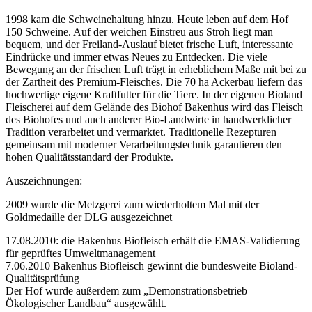
1998 kam die Schweinehaltung hinzu. Heute leben auf dem Hof
150 Schweine. Auf der weichen Einstreu aus Stroh liegt man
bequem, und der Freiland-Auslauf bietet frische Luft, interessante
Eindrücke und immer etwas Neues zu Entdecken. Die viele
Bewegung an der frischen Luft trägt in erheblichem Maße mit bei zu
der Zartheit des Premium-Fleisches. Die 70 ha Ackerbau liefern das
hochwertige eigene Kraftfutter für die Tiere. In der eigenen Bioland
Fleischerei auf dem Gelände des Biohof Bakenhus wird das Fleisch
des Biohofes und auch anderer Bio-Landwirte in handwerklicher
Tradition verarbeitet und vermarktet. Traditionelle Rezepturen
gemeinsam mit moderner Verarbeitungstechnik garantieren den
hohen Qualitätsstandard der Produkte.
Auszeichnungen:
2009 wurde die Metzgerei zum wiederholtem Mal mit der
Goldmedaille der DLG ausgezeichnet
17.08.2010: die Bakenhus Biofleisch erhält die EMAS-Validierung
für geprüftes Umweltmanagement
7.06.2010 Bakenhus Biofleisch gewinnt die bundesweite Bioland-
Qualitätsprüfung
Der Hof wurde außerdem zum „Demonstrationsbetrieb
Ökologischer Landbau“ ausgewählt.