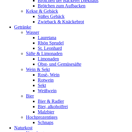
Brötchen der Bäckerei Diekhaus
Brötchen zum Aufbacken
Kekse & Gebäck
Süßes Gebäck
Zwieback & Knäckebrot
Getränke
Wasser
Lauretana
Rhön Sprudel
St. Leonhard
Säfte & Limonaden
Limonaden
Obst- und Gemüsesäfte
Wein & Sekt
Rosè- Wein
Rotwein
Sekt
Weißwein
Bier
Bier & Radler
Bier, alkoholfrei
Malzbier
Hochprozentiges
Schnaps
Naturkost