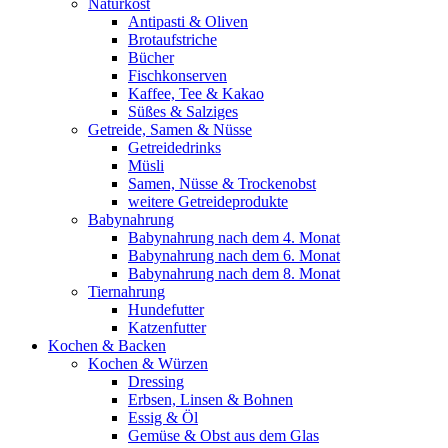
Naturkost
Antipasti & Oliven
Brotaufstriche
Bücher
Fischkonserven
Kaffee, Tee & Kakao
Süßes & Salziges
Getreide, Samen & Nüsse
Getreidedrinks
Müsli
Samen, Nüsse & Trockenobst
weitere Getreideprodukte
Babynahrung
Babynahrung nach dem 4. Monat
Babynahrung nach dem 6. Monat
Babynahrung nach dem 8. Monat
Tiernahrung
Hundefutter
Katzenfutter
Kochen & Backen
Kochen & Würzen
Dressing
Erbsen, Linsen & Bohnen
Essig & Öl
Gemüse & Obst aus dem Glas