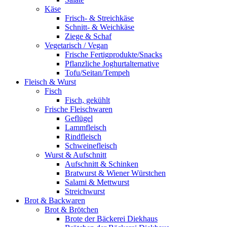
Käse
Frisch- & Streichkäse
Schnitt- & Weichkäse
Ziege & Schaf
Vegetarisch / Vegan
Frische Fertigprodukte/Snacks
Pflanzliche Joghurtalternative
Tofu/Seitan/Tempeh
Fleisch & Wurst
Fisch
Fisch, gekühlt
Frische Fleischwaren
Geflügel
Lammfleisch
Rindfleisch
Schweinefleisch
Wurst & Aufschnitt
Aufschnitt & Schinken
Bratwurst & Wiener Würstchen
Salami & Mettwurst
Streichwurst
Brot & Backwaren
Brot & Brötchen
Brote der Bäckerei Diekhaus