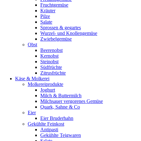
Fruchtgemüse
Kräuter
Pilze
Salate
Sprossen & gegartes
Wurzel- und Knollengemüse
Zwiebelgemüse
Obst
Beerenobst
Kernobst
Steinobst
Südfrüchte
Zitrusfrüchte
Käse & Molkerei
Molkereiprodukte
Joghurt
Milch & Buttermilch
Milchsauer vergorenes Gemüse
Quark, Sahne & Co
Eier
Eier Bruderhahn
Gekühlte Feinkost
Antipasti
Gekühlte Teigwaren
Salate