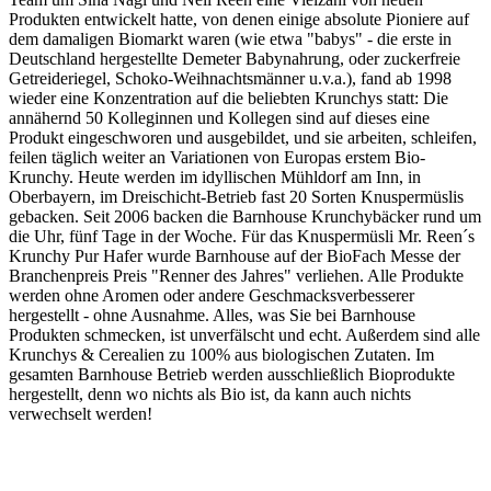
Produkten entwickelt hatte, von denen einige absolute Pioniere auf
dem damaligen Biomarkt waren (wie etwa "babys" - die erste in
Deutschland hergestellte Demeter Babynahrung, oder zuckerfreie
Getreideriegel, Schoko-Weihnachtsmänner u.v.a.), fand ab 1998
wieder eine Konzentration auf die beliebten Krunchys statt: Die
annähernd 50 Kolleginnen und Kollegen sind auf dieses eine
Produkt eingeschworen und ausgebildet, und sie arbeiten, schleifen,
feilen täglich weiter an Variationen von Europas erstem Bio-
Krunchy. Heute werden im idyllischen Mühldorf am Inn, in
Oberbayern, im Dreischicht-Betrieb fast 20 Sorten Knuspermüslis
gebacken. Seit 2006 backen die Barnhouse Krunchybäcker rund um
die Uhr, fünf Tage in der Woche. Für das Knuspermüsli Mr. Reen´s
Krunchy Pur Hafer wurde Barnhouse auf der BioFach Messe der
Branchenpreis Preis "Renner des Jahres" verliehen. Alle Produkte
werden ohne Aromen oder andere Geschmacksverbesserer
hergestellt - ohne Ausnahme. Alles, was Sie bei Barnhouse
Produkten schmecken, ist unverfälscht und echt. Außerdem sind alle
Krunchys & Cerealien zu 100% aus biologischen Zutaten. Im
gesamten Barnhouse Betrieb werden ausschließlich Bioprodukte
hergestellt, denn wo nichts als Bio ist, da kann auch nichts
verwechselt werden!