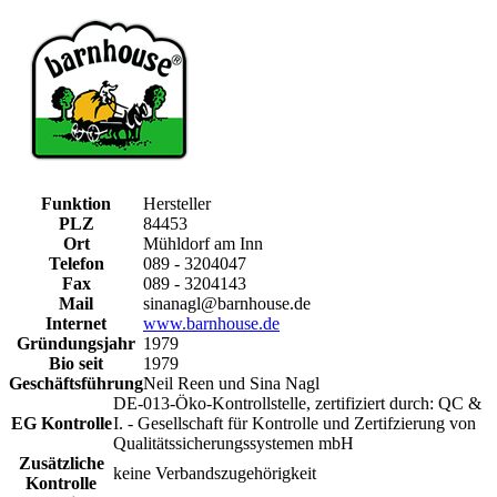
Funktion
Hersteller
PLZ
84453
Ort
Mühldorf am Inn
Telefon
089 - 3204047
Fax
089 - 3204143
Mail
sinanagl@barnhouse.de
Internet
www.barnhouse.de
Gründungsjahr
1979
Bio seit
1979
Geschäftsführung
Neil Reen und Sina Nagl
DE-013-Öko-Kontrollstelle, zertifiziert durch: QC &
EG Kontrolle
I. - Gesellschaft für Kontrolle und Zertifzierung von
Qualitätssicherungssystemen mbH
Zusätzliche
keine Verbandszugehörigkeit
Kontrolle