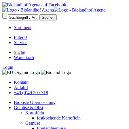
Sortiment
Filter
0
Service
Suche
Warenkorb
Login
Kontakt
Anfahrt
+49 (0)49 20 / 318
Biokiste Überraschung
Gemüse & Obst
Kartoffeln
festkochende Kartoffeln
Gemüse
Freilandgemüse