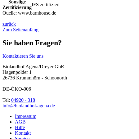
Sonstige
IFS zertifiziert
Zertifizierung
Quelle:
www.barnhouse.de
zurück
Zum Seitenanfang
Sie haben Fragen?
Kontaktieren Sie uns
Biolandhof Agena/Dreyer GbR
Hagenpolder 1
26736 Krummhörn - Schoonorth
DE-ÖKO-006
Tel:
04920 - 318
info@biolandhof-agena.de
Impressum
AGB
Hilfe
Kontakt
Service