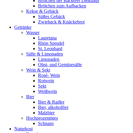
Brötchen der Bäckerei Diekhaus
Brötchen zum Aufbacken
Kekse & Gebäck
Süßes Gebäck
Zwieback & Knäckebrot
Getränke
Wasser
Lauretana
Rhön Sprudel
St. Leonhard
Säfte & Limonaden
Limonaden
Obst- und Gemüsesäfte
Wein & Sekt
Rosè- Wein
Rotwein
Sekt
Weißwein
Bier
Bier & Radler
Bier, alkoholfrei
Malzbier
Hochprozentiges
Schnaps
Naturkost