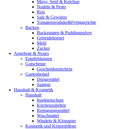
Mayo, Senf & Ketchup
Nudeln & Pesto
Reis
Salz & Gewürze
Tomatenproduke&Fertiggerichte
Backen
Backzutaten & Puddingpulver
Getreidekörner
Mehl
Zucker
Angebote & Neues
Empfehlungen
Gutscheine
Geschenkgutschein
Gartenbedarf
Düngemittel
Saatgut
Haushalt & Kosmetik
Haushalt
Insektenschutz
Küchenzubehör
Reinigungssmittel
Waschmittel
Windeln & Klopapier
Kosmetik und Körperpflege