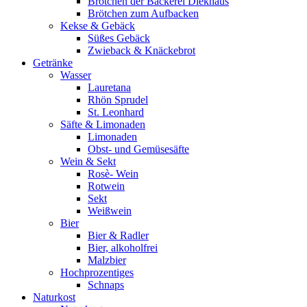
Brötchen der Bäckerei Diekhaus
Brötchen zum Aufbacken
Kekse & Gebäck
Süßes Gebäck
Zwieback & Knäckebrot
Getränke
Wasser
Lauretana
Rhön Sprudel
St. Leonhard
Säfte & Limonaden
Limonaden
Obst- und Gemüsesäfte
Wein & Sekt
Rosè- Wein
Rotwein
Sekt
Weißwein
Bier
Bier & Radler
Bier, alkoholfrei
Malzbier
Hochprozentiges
Schnaps
Naturkost