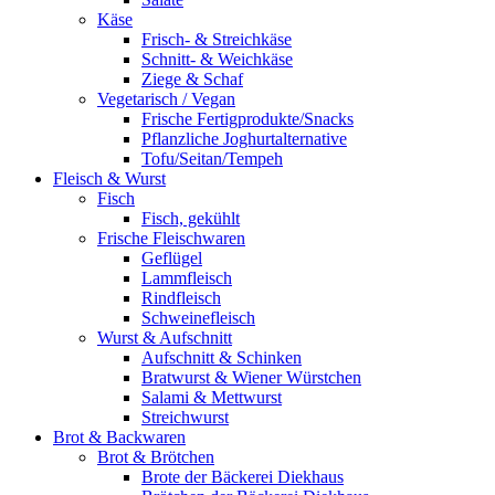
Käse
Frisch- & Streichkäse
Schnitt- & Weichkäse
Ziege & Schaf
Vegetarisch / Vegan
Frische Fertigprodukte/Snacks
Pflanzliche Joghurtalternative
Tofu/Seitan/Tempeh
Fleisch & Wurst
Fisch
Fisch, gekühlt
Frische Fleischwaren
Geflügel
Lammfleisch
Rindfleisch
Schweinefleisch
Wurst & Aufschnitt
Aufschnitt & Schinken
Bratwurst & Wiener Würstchen
Salami & Mettwurst
Streichwurst
Brot & Backwaren
Brot & Brötchen
Brote der Bäckerei Diekhaus