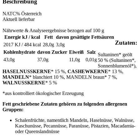
Beschreibung
NAT
C%
Österreich
Aktuell lieferbar
Nährwerte & Analyseergebnisse bezogen auf 100 g
Energie kJ / kcal
Fett
davon gesättigte Fettsäuren
Zutaten:
2017 KJ / 484 kcal
28,0g
3,0g
Kohlenhydrate
davon Zucker
Eiweiß
Salz
Sultaninen* geölt
43,0g
37,0g
11,0g
0,01g
50 % (Sultaninen*,
Sonnenblumenöl*),
HASELNUSSKERNE
* 15 %,
CASHEWKERNE
* 13 %,
MANDELN
* blanchiert 10 %, MANDELN braun* 7 %,
WALNUSSKERNE
* 5 %
*aus kontrolliert ökologischer Erzeugung
Fett geschriebene Zutaten gehören zu folgenden allergenen
Gruppen:
Schalenfrüchte, namentlich Mandeln, Haselnüsse, Walnüsse,
Kaschunüsse, Pecannüsse, Paranüsse, Pistazien, Macadamia-
oder Queenslandnüsse