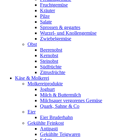
Fruchtgemüse
Kräuter
Pilze
Salate
Sprossen & gegartes
Wurzel- und Knollengemüse
Zwiebelgemüse
Obst
Beerenobst
Kernobst
Steinobst
Südfrüchte
Zitrusfrüchte
Käse & Molkerei
Molkereiprodukte
Joghurt
Milch & Buttermilch
Milchsauer vergorenes Gemüse
Quark, Sahne & Co
Eier
Eier Bruderhahn
Gekühlte Feinkost
Antipasti
Gekühlte Teigwaren
Salate