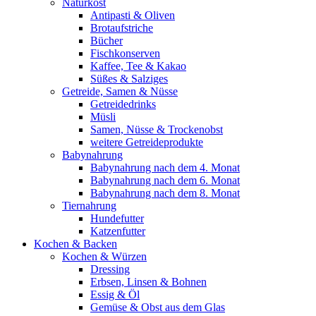
Naturkost
Antipasti & Oliven
Brotaufstriche
Bücher
Fischkonserven
Kaffee, Tee & Kakao
Süßes & Salziges
Getreide, Samen & Nüsse
Getreidedrinks
Müsli
Samen, Nüsse & Trockenobst
weitere Getreideprodukte
Babynahrung
Babynahrung nach dem 4. Monat
Babynahrung nach dem 6. Monat
Babynahrung nach dem 8. Monat
Tiernahrung
Hundefutter
Katzenfutter
Kochen & Backen
Kochen & Würzen
Dressing
Erbsen, Linsen & Bohnen
Essig & Öl
Gemüse & Obst aus dem Glas