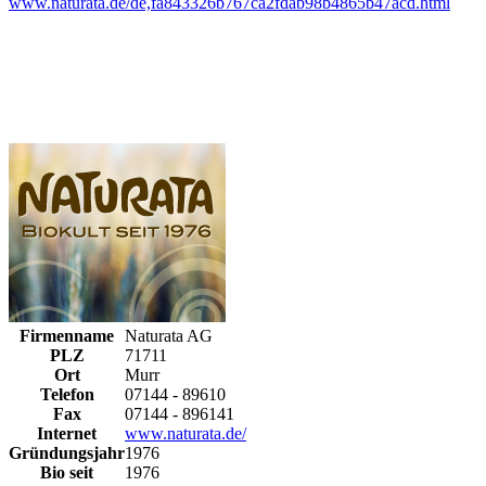
www.naturata.de/de,fa843326b767ca2fdab98b4865b47acd.html
Firmenname
Naturata AG
PLZ
71711
Ort
Murr
Telefon
07144 - 89610
Fax
07144 - 896141
Internet
www.naturata.de/
Gründungsjahr
1976
Bio seit
1976