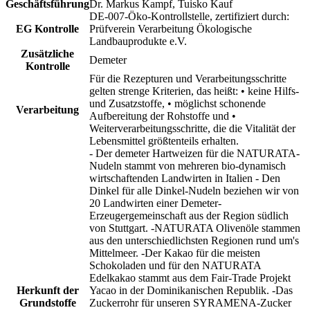
Geschäftsführung
Dr. Markus Kampf, Tuisko Kauf
DE-007-Öko-Kontrollstelle, zertifiziert durch:
EG Kontrolle
Prüfverein Verarbeitung Ökologische
Landbauprodukte e.V.
Zusätzliche
Demeter
Kontrolle
Für die Rezepturen und Verarbeitungsschritte
gelten strenge Kriterien, das heißt: • keine Hilfs-
und Zusatzstoffe, • möglichst schonende
Verarbeitung
Aufbereitung der Rohstoffe und •
Weiterverarbeitungsschritte, die die Vitalität der
Lebensmittel größtenteils erhalten.
- Der demeter Hartweizen für die NATURATA-
Nudeln stammt von mehreren bio-dynamisch
wirtschaftenden Landwirten in Italien - Den
Dinkel für alle Dinkel-Nudeln beziehen wir von
20 Landwirten einer Demeter-
Erzeugergemeinschaft aus der Region südlich
von Stuttgart. -NATURATA Olivenöle stammen
aus den unterschiedlichsten Regionen rund um's
Mittelmeer. -Der Kakao für die meisten
Schokoladen und für den NATURATA
Edelkakao stammt aus dem Fair-Trade Projekt
Herkunft der
Yacao in der Dominikanischen Republik. -Das
Grundstoffe
Zuckerrohr für unseren SYRAMENA-Zucker