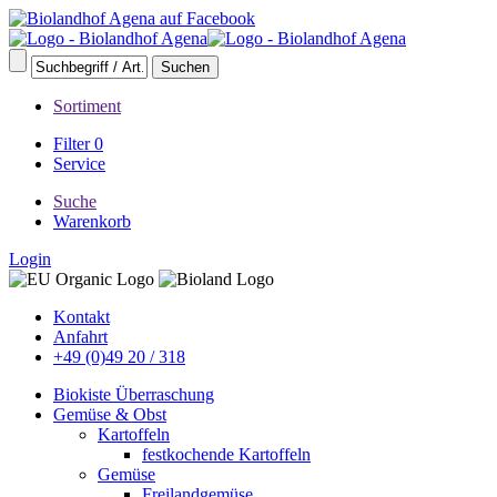
Sortiment
Filter
0
Service
Suche
Warenkorb
Login
Kontakt
Anfahrt
+49 (0)49 20 / 318
Biokiste Überraschung
Gemüse & Obst
Kartoffeln
festkochende Kartoffeln
Gemüse
Freilandgemüse