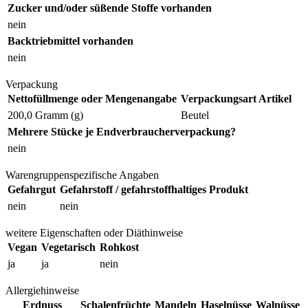
Zucker und/oder süßende Stoffe vorhanden
nein
Backtriebmittel vorhanden
nein
Verpackung
Nettofüllmenge oder Mengenangabe
Verpackungsart Artikel
200,0 Gramm (g)
Beutel
Mehrere Stücke je Endverbraucherverpackung?
nein
Warengruppenspezifische Angaben
Gefahrgut
Gefahrstoff / gefahrstoffhaltiges Produkt
nein
nein
weitere Eigenschaften oder Diäthinweise
Vegan
Vegetarisch
Rohkost
ja
ja
nein
Allergiehinweise
Erdnuss
Schalenfrüchte
Mandeln
Haselnüsse
Walnüsse