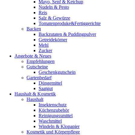
Mayo, Senf & Ketchup
Nudeln & Pesto
Reis
Salz & Gewürze
Tomatenproduke&Fertiggerichte
Backen
Backzutaten & Puddingpulver
Getreidekörner
Mehl
Zucker
Angebote & Neues
Empfehlungen
Gutscheine
Geschenkgutschein
Gartenbedarf
Düngemittel
Saatgut
Haushalt & Kosmetik
Haushalt
Insektenschutz
Küchenzubehör
Reinigungssmittel
Waschmittel
Windeln & Klopapier
Kosmetik und Körperpflege