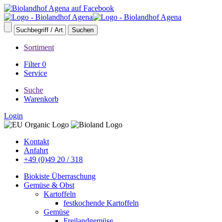
Sortiment
Filter
0
Service
Suche
Warenkorb
Login
Kontakt
Anfahrt
+49 (0)49 20 / 318
Biokiste Überraschung
Gemüse & Obst
Kartoffeln
festkochende Kartoffeln
Gemüse
Freilandgemüse