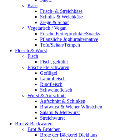
Käse
Frisch- & Streichkäse
Schnitt- & Weichkäse
Ziege & Schaf
Vegetarisch / Vegan
Frische Fertigprodukte/Snacks
Pflanzliche Joghurtalternative
Tofu/Seitan/Tempeh
Fleisch & Wurst
Fisch
Fisch, gekühlt
Frische Fleischwaren
Geflügel
Lammfleisch
Rindfleisch
Schweinefleisch
Wurst & Aufschnitt
Aufschnitt & Schinken
Bratwurst & Wiener Würstchen
Salami & Mettwurst
Streichwurst
Brot & Backwaren
Brot & Brötchen
Brote der Bäckerei Diekhaus