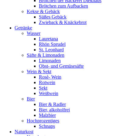
Brötchen der Bäckerei Diekhaus
Brötchen zum Aufbacken
Kekse & Gebäck
Süßes Gebäck
Zwieback & Knäckebrot
Getränke
Wasser
Lauretana
Rhön Sprudel
St. Leonhard
Säfte & Limonaden
Limonaden
Obst- und Gemüsesäfte
Wein & Sekt
Rosè- Wein
Rotwein
Sekt
Weißwein
Bier
Bier & Radler
Bier, alkoholfrei
Malzbier
Hochprozentiges
Schnaps
Naturkost