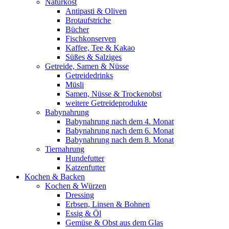
Naturkost
Antipasti & Oliven
Brotaufstriche
Bücher
Fischkonserven
Kaffee, Tee & Kakao
Süßes & Salziges
Getreide, Samen & Nüsse
Getreidedrinks
Müsli
Samen, Nüsse & Trockenobst
weitere Getreideprodukte
Babynahrung
Babynahrung nach dem 4. Monat
Babynahrung nach dem 6. Monat
Babynahrung nach dem 8. Monat
Tiernahrung
Hundefutter
Katzenfutter
Kochen & Backen
Kochen & Würzen
Dressing
Erbsen, Linsen & Bohnen
Essig & Öl
Gemüse & Obst aus dem Glas