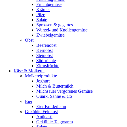
Fruchtgemüse
Kräuter
Pilze
Salate
Sprossen & gegartes
Wurzel- und Knollengemüse
Zwiebelgemüse
Obst
Beerenobst
Kernobst
Steinobst
Südfrüchte
Zitrusfrüchte
Käse & Molkerei
Molkereiprodukte
Joghurt
Milch & Buttermilch
Milchsauer vergorenes Gemüse
Quark, Sahne & Co
Eier
Eier Bruderhahn
Gekühlte Feinkost
Antipasti
Gekühlte Teigwaren
Salate