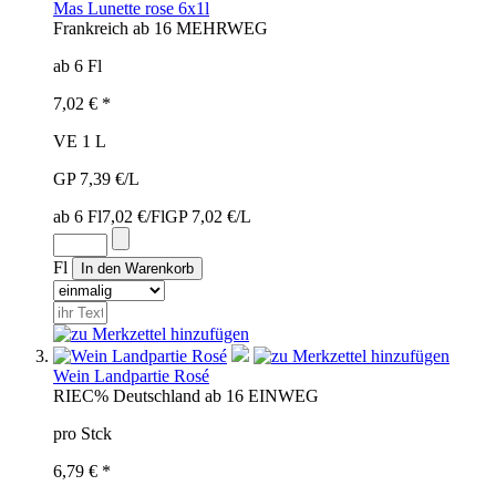
Mas Lunette rose 6x1l
Frankreich
ab 16
MEHRWEG
ab 6 Fl
7,02 € *
VE 1 L
GP 7,39 €/L
ab 6 Fl
7,02 €/Fl
GP 7,02 €/L
Fl
Wein Landpartie Rosé
RIE
C%
Deutschland
ab 16
EINWEG
pro Stck
6,79 € *