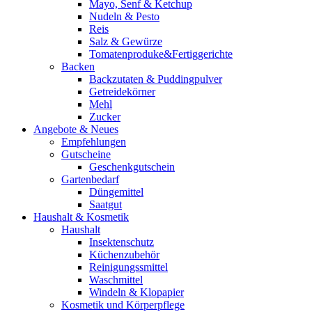
Mayo, Senf & Ketchup
Nudeln & Pesto
Reis
Salz & Gewürze
Tomatenproduke&Fertiggerichte
Backen
Backzutaten & Puddingpulver
Getreidekörner
Mehl
Zucker
Angebote & Neues
Empfehlungen
Gutscheine
Geschenkgutschein
Gartenbedarf
Düngemittel
Saatgut
Haushalt & Kosmetik
Haushalt
Insektenschutz
Küchenzubehör
Reinigungssmittel
Waschmittel
Windeln & Klopapier
Kosmetik und Körperpflege