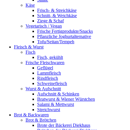
Käse
Frisch- & Streichkäse
Schnitt- & Weichkäse
Ziege & Schaf
Vegetarisch / Vegan
Frische Fertigprodukte/Snacks
Pflanzliche Joghurtalternative
Tofu/Seitan/Tempeh
Fleisch & Wurst
Fisch
Fisch, gekühlt
Frische Fleischwaren
Geflügel
Lammfleisch
Rindfleisch
Schweinefleisch
Wurst & Aufschnitt
Aufschnitt & Schinken
Bratwurst & Wiener Würstchen
Salami & Mettwurst
Streichwurst
Brot & Backwaren
Brot & Brötchen
Brote der Bäckerei Diekhaus