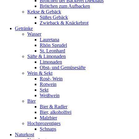
Brötchen der Bäckerei Diekhaus
Brötchen zum Aufbacken
Kekse & Gebäck
Süßes Gebäck
Zwieback & Knäckebrot
Getränke
Wasser
Lauretana
Rhön Sprudel
St. Leonhard
Säfte & Limonaden
Limonaden
Obst- und Gemüsesäfte
Wein & Sekt
Rosè- Wein
Rotwein
Sekt
Weißwein
Bier
Bier & Radler
Bier, alkoholfrei
Malzbier
Hochprozentiges
Schnaps
Naturkost