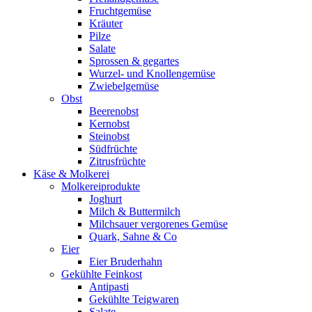
Fruchtgemüse
Kräuter
Pilze
Salate
Sprossen & gegartes
Wurzel- und Knollengemüse
Zwiebelgemüse
Obst
Beerenobst
Kernobst
Steinobst
Südfrüchte
Zitrusfrüchte
Käse & Molkerei
Molkereiprodukte
Joghurt
Milch & Buttermilch
Milchsauer vergorenes Gemüse
Quark, Sahne & Co
Eier
Eier Bruderhahn
Gekühlte Feinkost
Antipasti
Gekühlte Teigwaren
Salate