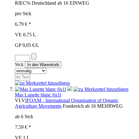
RIE
C%
Deutschland
ab 16
EINWEG
pro Stck
6,79 € *
VE 0,75 L
GP 9,05 €/L
Stck
Mas Lunette blanc 6x1l
VLV
IFOAM - International Organisation of Organic
Agriculture Movements
Frankreich
ab 16
MEHRWEG
ab 6 Stck
7,59 € *
VE 1 L