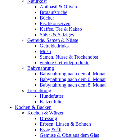
Naturkost
Antipasti & Oliven
Brotaufstriche
Bücher
Fischkonserven
Kaffee, Tee & Kakao
Süßes & Salziges
Getreide, Samen & Nüsse
Getreidedrinks
Müsli
Samen, Nüsse & Trockenobst
weitere Getreideprodukte
Babynahrung
Babynahrung nach dem 4. Monat
Babynahrung nach dem 6. Monat
Babynahrung nach dem 8. Monat
Tiernahrung
Hundefutter
Katzenfutter
Kochen & Backen
Kochen & Würzen
Dressing
Erbsen, Linsen & Bohnen
Essig & Öl
Gemüse & Obst aus dem Glas