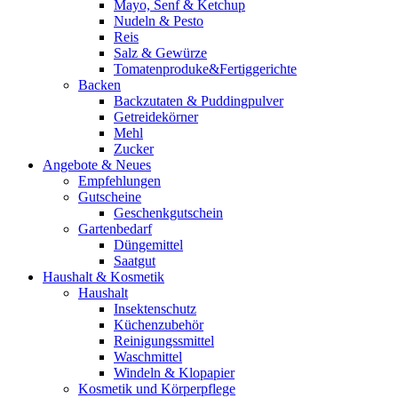
Mayo, Senf & Ketchup
Nudeln & Pesto
Reis
Salz & Gewürze
Tomatenproduke&Fertiggerichte
Backen
Backzutaten & Puddingpulver
Getreidekörner
Mehl
Zucker
Angebote & Neues
Empfehlungen
Gutscheine
Geschenkgutschein
Gartenbedarf
Düngemittel
Saatgut
Haushalt & Kosmetik
Haushalt
Insektenschutz
Küchenzubehör
Reinigungssmittel
Waschmittel
Windeln & Klopapier
Kosmetik und Körperpflege