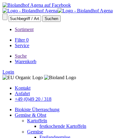
Sortiment
Filter
0
Service
Suche
Warenkorb
Login
Kontakt
Anfahrt
+49 (0)49 20 / 318
Biokiste Überraschung
Gemüse & Obst
Kartoffeln
festkochende Kartoffeln
Gemüse
Freilandgemüse