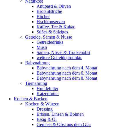
Naturkost
Antipasti & Oliven
Brotaufstriche
Bücher
Fischkonserven
Kaffee, Tee & Kakao
Süßes & Salziges
Getreide, Samen & Nüsse
Getreidedrinks
Müsli
Samen, Nüsse & Trockenobst
weitere Getreideprodukte
Babynahrung
Babynahrung nach dem 4. Monat
Babynahrung nach dem 6. Monat
Babynahrung nach dem 8. Monat
Tiernahrung
Hundefutter
Katzenfutter
Kochen & Backen
Kochen & Würzen
Dressing
Erbsen, Linsen & Bohnen
Essig & Öl
Gemüse & Obst aus dem Glas