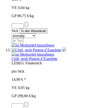
VE 0,04 kg
GP 89,75 €/kg
Stck
Chili, grob Piment d´Espelette
LEB
EG
Frankreich
pro Stck
14,99 € *
VE 0,05 kg
GP 299,80 €/kg