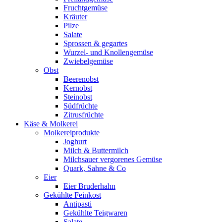
Fruchtgemüse
Kräuter
Pilze
Salate
Sprossen & gegartes
Wurzel- und Knollengemüse
Zwiebelgemüse
Obst
Beerenobst
Kernobst
Steinobst
Südfrüchte
Zitrusfrüchte
Käse & Molkerei
Molkereiprodukte
Joghurt
Milch & Buttermilch
Milchsauer vergorenes Gemüse
Quark, Sahne & Co
Eier
Eier Bruderhahn
Gekühlte Feinkost
Antipasti
Gekühlte Teigwaren
Salate