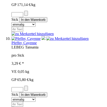
GP 171,14 €/kg
Stck
Pfeffer, Cayenne
LEB
EG
Tansania
pro Stck
3,29 € *
VE 0,05 kg
GP 65,80 €/kg
Stck