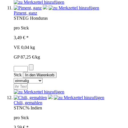
Piment, ganz
STN
EG
Honduras
pro Stck
3,49 € *
VE 0,04 kg
GP 87,25 €/kg
Stck
Chili, gemahlen
STN
C%
Indien
pro Stck
3,59 € *