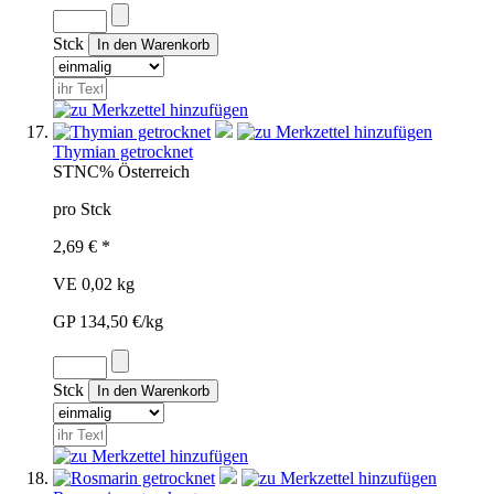
Stck
Thymian getrocknet
STN
C%
Österreich
pro Stck
2,69 € *
VE 0,02 kg
GP 134,50 €/kg
Stck