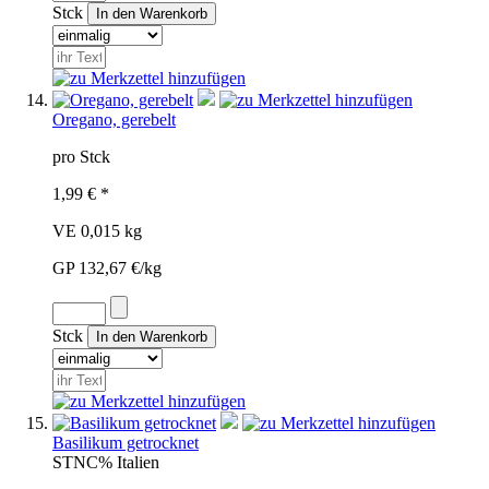
Stck
Oregano, gerebelt
pro Stck
1,99 € *
VE 0,015 kg
GP 132,67 €/kg
Stck
Basilikum getrocknet
STN
C%
Italien