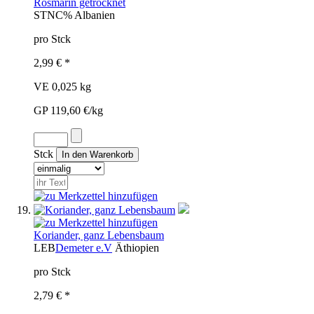
Rosmarin getrocknet
STN
C%
Albanien
pro Stck
2,99 € *
VE 0,025 kg
GP 119,60 €/kg
Stck
Koriander, ganz Lebensbaum
LEB
Demeter e.V
Äthiopien
pro Stck
2,79 € *