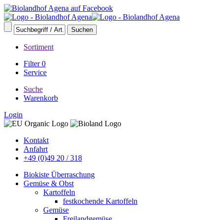
Sortiment
Filter
0
Service
Suche
Warenkorb
Login
Kontakt
Anfahrt
+49 (0)49 20 / 318
Biokiste Überraschung
Gemüse & Obst
Kartoffeln
festkochende Kartoffeln
Gemüse
Freilandgemüse