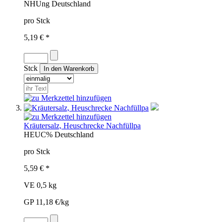
NHU
ng
Deutschland
pro Stck
5,19 € *
Stck
Kräutersalz, Heuschrecke Nachfüllpa
HEU
C%
Deutschland
pro Stck
5,59 € *
VE 0,5 kg
GP 11,18 €/kg