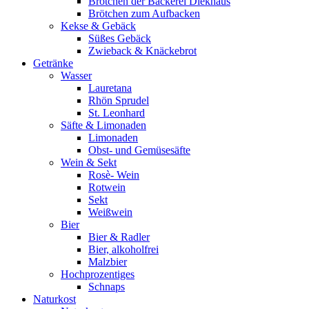
Brötchen der Bäckerei Diekhaus
Brötchen zum Aufbacken
Kekse & Gebäck
Süßes Gebäck
Zwieback & Knäckebrot
Getränke
Wasser
Lauretana
Rhön Sprudel
St. Leonhard
Säfte & Limonaden
Limonaden
Obst- und Gemüsesäfte
Wein & Sekt
Rosè- Wein
Rotwein
Sekt
Weißwein
Bier
Bier & Radler
Bier, alkoholfrei
Malzbier
Hochprozentiges
Schnaps
Naturkost