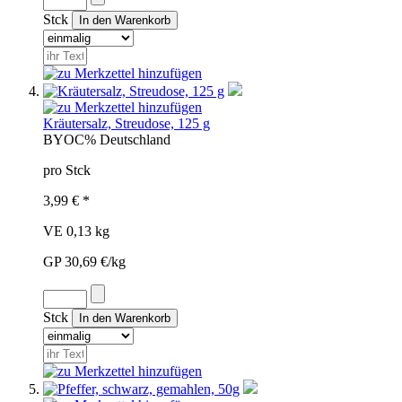
Stck
Kräutersalz, Streudose, 125 g
BYO
C%
Deutschland
pro Stck
3,99 € *
VE 0,13 kg
GP 30,69 €/kg
Stck