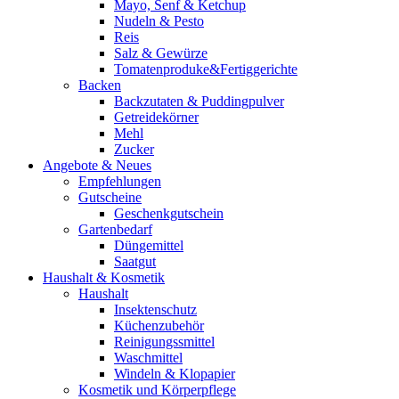
Mayo, Senf & Ketchup
Nudeln & Pesto
Reis
Salz & Gewürze
Tomatenproduke&Fertiggerichte
Backen
Backzutaten & Puddingpulver
Getreidekörner
Mehl
Zucker
Angebote & Neues
Empfehlungen
Gutscheine
Geschenkgutschein
Gartenbedarf
Düngemittel
Saatgut
Haushalt & Kosmetik
Haushalt
Insektenschutz
Küchenzubehör
Reinigungssmittel
Waschmittel
Windeln & Klopapier
Kosmetik und Körperpflege