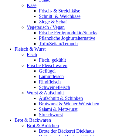
Käse
Frisch- & Streichkäse
Schnitt- & Weichkäse
Ziege & Schaf
Vegetarisch / Vegan
Frische Fertigprodukte/Snacks
Pflanzliche Joghurtalternative
Tofu/Seitan/Tempeh
Fleisch & Wurst
Fisch
Fisch, gekühlt
Frische Fleischwaren
Geflügel
Lammfleisch
Rindfleisch
Schweinefleisch
Wurst & Aufschnitt
Aufschnitt & Schinken
Bratwurst & Wiener Würstchen
Salami & Mettwurst
Streichwurst
Brot & Backwaren
Brot & Brötchen
Brote der Bäckerei Diekhaus