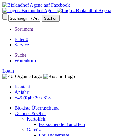
Sortiment
Filter
0
Service
Suche
Warenkorb
Login
Kontakt
Anfahrt
+49 (0)49 20 / 318
Biokiste Überraschung
Gemüse & Obst
Kartoffeln
festkochende Kartoffeln
Gemüse
Freilandgemüse