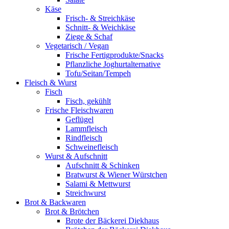
Käse
Frisch- & Streichkäse
Schnitt- & Weichkäse
Ziege & Schaf
Vegetarisch / Vegan
Frische Fertigprodukte/Snacks
Pflanzliche Joghurtalternative
Tofu/Seitan/Tempeh
Fleisch & Wurst
Fisch
Fisch, gekühlt
Frische Fleischwaren
Geflügel
Lammfleisch
Rindfleisch
Schweinefleisch
Wurst & Aufschnitt
Aufschnitt & Schinken
Bratwurst & Wiener Würstchen
Salami & Mettwurst
Streichwurst
Brot & Backwaren
Brot & Brötchen
Brote der Bäckerei Diekhaus