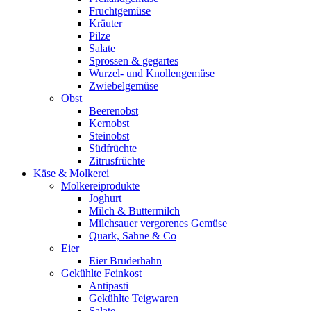
Fruchtgemüse
Kräuter
Pilze
Salate
Sprossen & gegartes
Wurzel- und Knollengemüse
Zwiebelgemüse
Obst
Beerenobst
Kernobst
Steinobst
Südfrüchte
Zitrusfrüchte
Käse & Molkerei
Molkereiprodukte
Joghurt
Milch & Buttermilch
Milchsauer vergorenes Gemüse
Quark, Sahne & Co
Eier
Eier Bruderhahn
Gekühlte Feinkost
Antipasti
Gekühlte Teigwaren
Salate