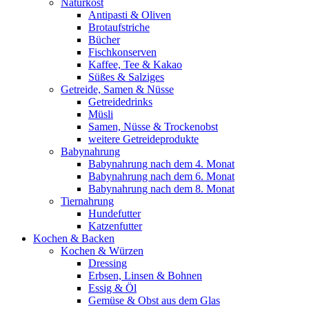
Naturkost
Antipasti & Oliven
Brotaufstriche
Bücher
Fischkonserven
Kaffee, Tee & Kakao
Süßes & Salziges
Getreide, Samen & Nüsse
Getreidedrinks
Müsli
Samen, Nüsse & Trockenobst
weitere Getreideprodukte
Babynahrung
Babynahrung nach dem 4. Monat
Babynahrung nach dem 6. Monat
Babynahrung nach dem 8. Monat
Tiernahrung
Hundefutter
Katzenfutter
Kochen & Backen
Kochen & Würzen
Dressing
Erbsen, Linsen & Bohnen
Essig & Öl
Gemüse & Obst aus dem Glas