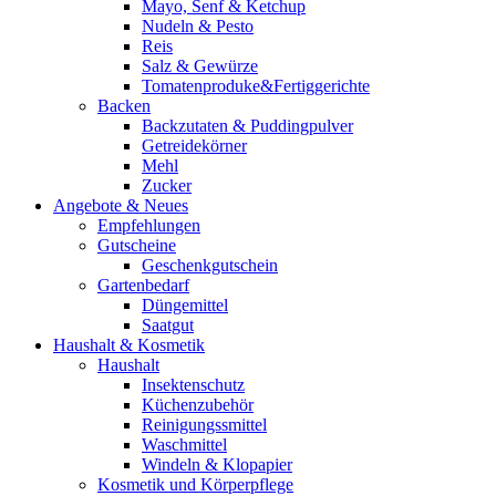
Mayo, Senf & Ketchup
Nudeln & Pesto
Reis
Salz & Gewürze
Tomatenproduke&Fertiggerichte
Backen
Backzutaten & Puddingpulver
Getreidekörner
Mehl
Zucker
Angebote & Neues
Empfehlungen
Gutscheine
Geschenkgutschein
Gartenbedarf
Düngemittel
Saatgut
Haushalt & Kosmetik
Haushalt
Insektenschutz
Küchenzubehör
Reinigungssmittel
Waschmittel
Windeln & Klopapier
Kosmetik und Körperpflege