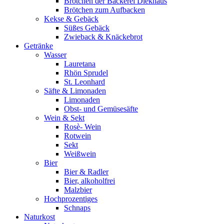
Brötchen der Bäckerei Diekhaus
Brötchen zum Aufbacken
Kekse & Gebäck
Süßes Gebäck
Zwieback & Knäckebrot
Getränke
Wasser
Lauretana
Rhön Sprudel
St. Leonhard
Säfte & Limonaden
Limonaden
Obst- und Gemüsesäfte
Wein & Sekt
Rosè- Wein
Rotwein
Sekt
Weißwein
Bier
Bier & Radler
Bier, alkoholfrei
Malzbier
Hochprozentiges
Schnaps
Naturkost