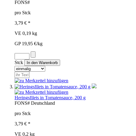
FON
S#
pro Stck
3,79 € *
VE 0,19 kg
GP 19,95 €/kg
Stck
Heringsfilets in Tomatensauce, 200 g
FON
S#
Deutschland
pro Stck
3,79 € *
VE 0,2 kg