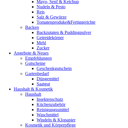
Mayo, Senf & Ketchup
Nudeln & Pesto
Reis
Salz & Gewürze
Tomatenproduke&Fertiggerichte
Backen
Backzutaten & Puddingpulver
Getreidekörner
Mehl
Zucker
Angebote & Neues
Empfehlungen
Gutscheine
Geschenkgutschein
Gartenbedarf
Düngemittel
Saatgut
Haushalt & Kosmetik
Haushalt
Insektenschutz
Küchenzubehör
Reinigungssmittel
Waschmittel
Windeln & Klopapier
Kosmetik und Körperpflege