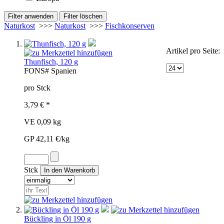
Naturkost
>>>
Naturkost
>>>
Fischkonserven
Artikel pro Seite:
Thunfisch, 120 g
FON
S#
Spanien
pro Stck
3,79 € *
VE 0,09 kg
GP 42,11 €/kg
Stck
Bückling in Öl 190 g