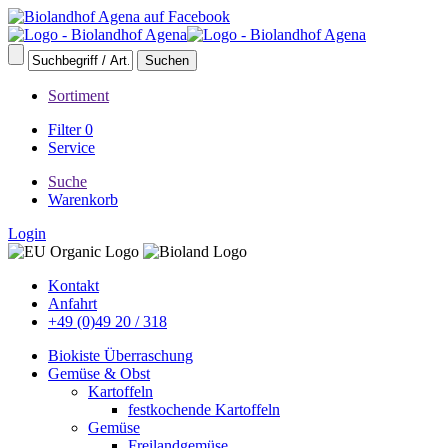
Sortiment
Filter
0
Service
Suche
Warenkorb
Login
Kontakt
Anfahrt
+49 (0)49 20 / 318
Biokiste Überraschung
Gemüse & Obst
Kartoffeln
festkochende Kartoffeln
Gemüse
Freilandgemüse