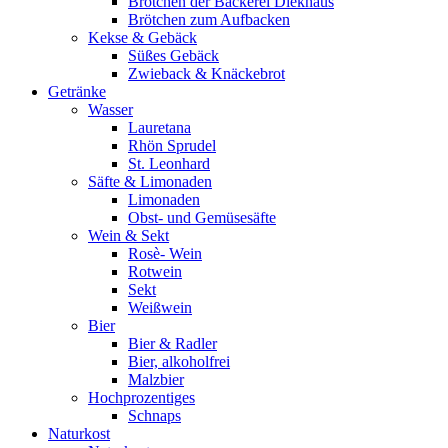
Brötchen der Bäckerei Diekhaus
Brötchen zum Aufbacken
Kekse & Gebäck
Süßes Gebäck
Zwieback & Knäckebrot
Getränke
Wasser
Lauretana
Rhön Sprudel
St. Leonhard
Säfte & Limonaden
Limonaden
Obst- und Gemüsesäfte
Wein & Sekt
Rosè- Wein
Rotwein
Sekt
Weißwein
Bier
Bier & Radler
Bier, alkoholfrei
Malzbier
Hochprozentiges
Schnaps
Naturkost