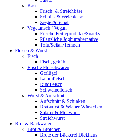
Käse
Frisch- & Streichkäse
Schnitt- & Weichkäse
Ziege & Schaf
Vegetarisch / Vegan
Frische Fertigprodukte/Snacks
Pflanzliche Joghurtalternative
Tofu/Seitan/Tempeh
Fleisch & Wurst
Fisch
Fisch, gekühlt
Frische Fleischwaren
Geflügel
Lammfleisch
Rindfleisch
Schweinefleisch
Wurst & Aufschnitt
Aufschnitt & Schinken
Bratwurst & Wiener Würstchen
Salami & Mettwurst
Streichwurst
Brot & Backwaren
Brot & Brötchen
Brote der Bäckerei Diekhaus