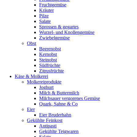
Fruchtgemüse
Kräuter
Pilze
Salate
Sprossen & gegartes
Wurzel- und Knollengemüse
Zwiebelgemüse
Obst
Beerenobst
Kernobst
Steinobst
Südfrüchte
Zitrusfrüchte
Käse & Molkerei
Molkereiprodukte
Joghurt
Milch & Buttermilch
Milchsauer vergorenes Gemüse
Quark, Sahne & Co
Eier
Eier Bruderhahn
Gekühlte Feinkost
Antipasti
Gekühlte Teigwaren
Salate