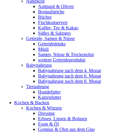
Naturkost
Antipasti & Oliven
Brotaufstriche
Bücher
Fischkonserven
Kaffee, Tee & Kakao
Süßes & Salziges
Getreide, Samen & Nüsse
Getreidedrinks
Müsli
Samen, Nüsse & Trockenobst
weitere Getreideprodukte
Babynahrung
Babynahrung nach dem 4. Monat
Babynahrung nach dem 6. Monat
Babynahrung nach dem 8. Monat
Tiernahrung
Hundefutter
Katzenfutter
Kochen & Backen
Kochen & Würzen
Dressing
Erbsen, Linsen & Bohnen
Essig & Öl
Gemüse & Obst aus dem Glas