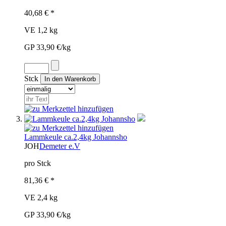
40,68 € *
VE 1,2 kg
GP 33,90 €/kg
Stck
Lammkeule ca.2,4kg Johannsho
JOH
Demeter e.V
pro Stck
81,36 € *
VE 2,4 kg
GP 33,90 €/kg