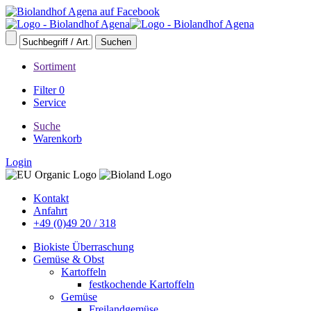
Sortiment
Filter
0
Service
Suche
Warenkorb
Login
Kontakt
Anfahrt
+49 (0)49 20 / 318
Biokiste Überraschung
Gemüse & Obst
Kartoffeln
festkochende Kartoffeln
Gemüse
Freilandgemüse