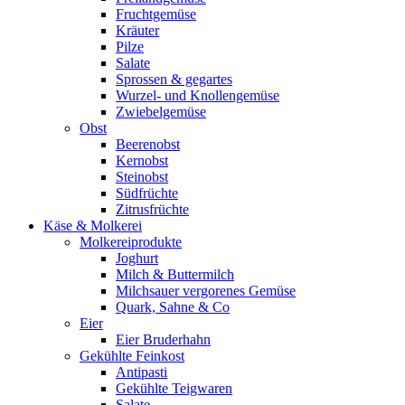
Fruchtgemüse
Kräuter
Pilze
Salate
Sprossen & gegartes
Wurzel- und Knollengemüse
Zwiebelgemüse
Obst
Beerenobst
Kernobst
Steinobst
Südfrüchte
Zitrusfrüchte
Käse & Molkerei
Molkereiprodukte
Joghurt
Milch & Buttermilch
Milchsauer vergorenes Gemüse
Quark, Sahne & Co
Eier
Eier Bruderhahn
Gekühlte Feinkost
Antipasti
Gekühlte Teigwaren
Salate