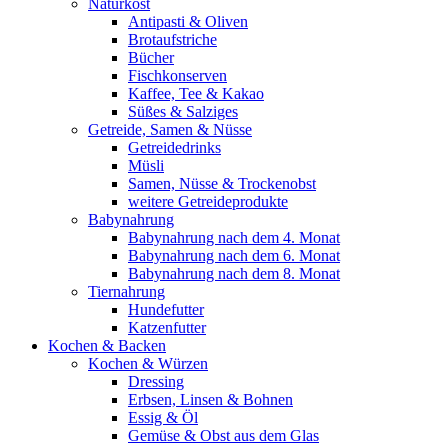
Naturkost
Antipasti & Oliven
Brotaufstriche
Bücher
Fischkonserven
Kaffee, Tee & Kakao
Süßes & Salziges
Getreide, Samen & Nüsse
Getreidedrinks
Müsli
Samen, Nüsse & Trockenobst
weitere Getreideprodukte
Babynahrung
Babynahrung nach dem 4. Monat
Babynahrung nach dem 6. Monat
Babynahrung nach dem 8. Monat
Tiernahrung
Hundefutter
Katzenfutter
Kochen & Backen
Kochen & Würzen
Dressing
Erbsen, Linsen & Bohnen
Essig & Öl
Gemüse & Obst aus dem Glas