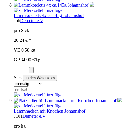
Lammkoteletts 4x ca.145g Johannshof
Joh
Demeter e.V
pro Stck
20,24 € *
VE 0,58 kg
GP 34,90 €/kg
Stck
Lammnacken mit Knochen Johannshof
JOH
Demeter e.V
pro kg