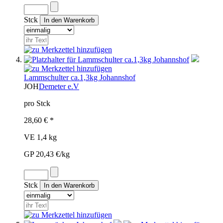
Stck
Lammschulter ca.1,3kg Johannshof
JOH
Demeter e.V
pro Stck
28,60 € *
VE 1,4 kg
GP 20,43 €/kg
Stck