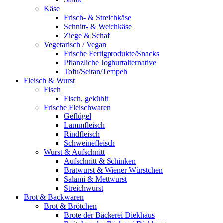
Käse
Frisch- & Streichkäse
Schnitt- & Weichkäse
Ziege & Schaf
Vegetarisch / Vegan
Frische Fertigprodukte/Snacks
Pflanzliche Joghurtalternative
Tofu/Seitan/Tempeh
Fleisch & Wurst
Fisch
Fisch, gekühlt
Frische Fleischwaren
Geflügel
Lammfleisch
Rindfleisch
Schweinefleisch
Wurst & Aufschnitt
Aufschnitt & Schinken
Bratwurst & Wiener Würstchen
Salami & Mettwurst
Streichwurst
Brot & Backwaren
Brot & Brötchen
Brote der Bäckerei Diekhaus