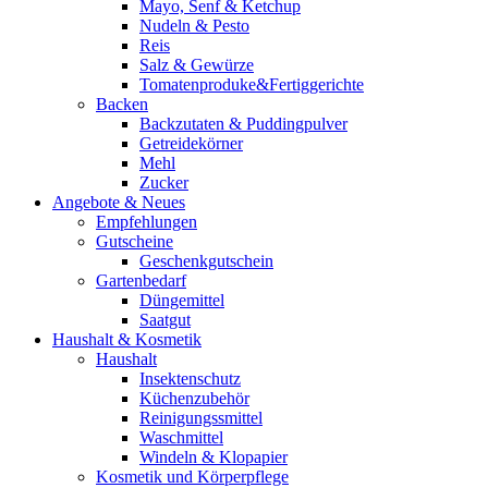
Mayo, Senf & Ketchup
Nudeln & Pesto
Reis
Salz & Gewürze
Tomatenproduke&Fertiggerichte
Backen
Backzutaten & Puddingpulver
Getreidekörner
Mehl
Zucker
Angebote & Neues
Empfehlungen
Gutscheine
Geschenkgutschein
Gartenbedarf
Düngemittel
Saatgut
Haushalt & Kosmetik
Haushalt
Insektenschutz
Küchenzubehör
Reinigungssmittel
Waschmittel
Windeln & Klopapier
Kosmetik und Körperpflege