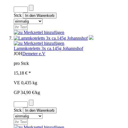
Stck
Lammkoteletts 3x ca.145g Johannshof
JOH
Demeter e.V
pro Stck
15,18 € *
VE 0,435 kg
GP 34,90 €/kg
Stck