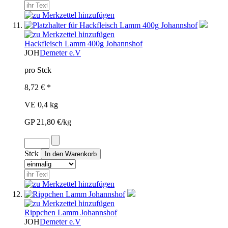
Hackfleisch Lamm 400g Johannshof
JOH
Demeter e.V
pro Stck
8,72 € *
VE 0,4 kg
GP 21,80 €/kg
Stck
Rippchen Lamm Johannshof
JOH
Demeter e.V