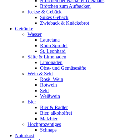
Brötchen der Bäckerei Diekhaus
Brötchen zum Aufbacken
Kekse & Gebäck
Süßes Gebäck
Zwieback & Knäckebrot
Getränke
Wasser
Lauretana
Rhön Sprudel
St. Leonhard
Säfte & Limonaden
Limonaden
Obst- und Gemüsesäfte
Wein & Sekt
Rosè- Wein
Rotwein
Sekt
Weißwein
Bier
Bier & Radler
Bier, alkoholfrei
Malzbier
Hochprozentiges
Schnaps
Naturkost