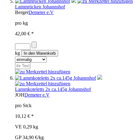
Lammrücken Johannshof
Berger
Demeter e.V
pro kg
42,00 € *
kg
Lammkoteletts 2x ca.145g Johannshof
JOH
Demeter e.V
pro Stck
10,12 € *
VE 0,29 kg
GP 34,90 €/kg