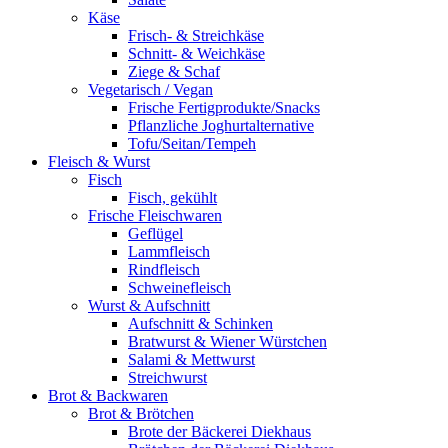
Käse
Frisch- & Streichkäse
Schnitt- & Weichkäse
Ziege & Schaf
Vegetarisch / Vegan
Frische Fertigprodukte/Snacks
Pflanzliche Joghurtalternative
Tofu/Seitan/Tempeh
Fleisch & Wurst
Fisch
Fisch, gekühlt
Frische Fleischwaren
Geflügel
Lammfleisch
Rindfleisch
Schweinefleisch
Wurst & Aufschnitt
Aufschnitt & Schinken
Bratwurst & Wiener Würstchen
Salami & Mettwurst
Streichwurst
Brot & Backwaren
Brot & Brötchen
Brote der Bäckerei Diekhaus