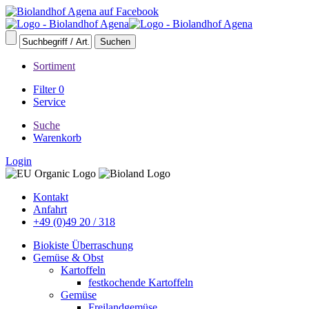
Sortiment
Filter
0
Service
Suche
Warenkorb
Login
Kontakt
Anfahrt
+49 (0)49 20 / 318
Biokiste Überraschung
Gemüse & Obst
Kartoffeln
festkochende Kartoffeln
Gemüse
Freilandgemüse