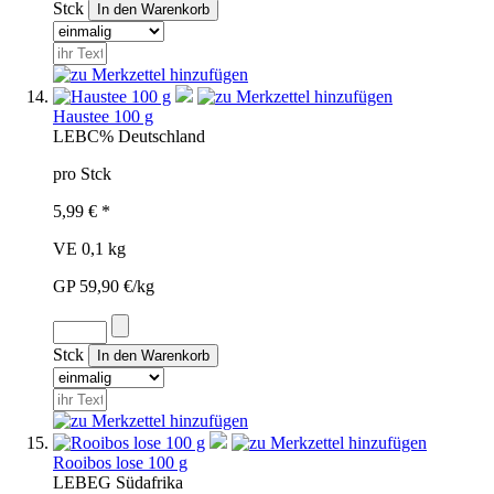
Stck
Haustee 100 g
LEB
C%
Deutschland
pro Stck
5,99 € *
VE 0,1 kg
GP 59,90 €/kg
Stck
Rooibos lose 100 g
LEB
EG
Südafrika