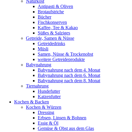
Naturkost
Antipasti & Oliven
Brotaufstriche
Bücher
Fischkonserven
Kaffee, Tee & Kakao
Süßes & Salziges
Getreide, Samen & Nüsse
Getreidedrinks
Müsli
Samen, Nüsse & Trockenobst
weitere Getreideprodukte
Babynahrung
Babynahrung nach dem 4. Monat
Babynahrung nach dem 6. Monat
Babynahrung nach dem 8. Monat
Tiernahrung
Hundefutter
Katzenfutter
Kochen & Backen
Kochen & Würzen
Dressing
Erbsen, Linsen & Bohnen
Essig & Öl
Gemüse & Obst aus dem Glas