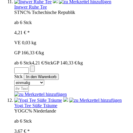
Ingwer Ruhe Tee
STN
C%
Tschechische Republik
ab 6 Stck
4,21 € *
VE 0,03 kg
GP 166,33 €/kg
ab 6 Stck
4,21 €/Stck
GP 140,33 €/kg
Stck
Yogi Tee Süße Träume
YOG
C%
Niederlande
ab 6 Stck
3,67 € *