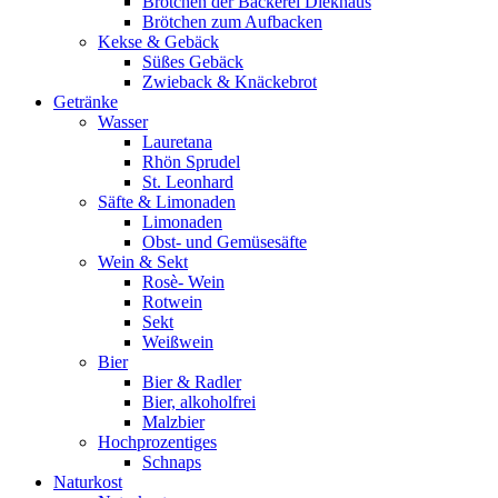
Brötchen der Bäckerei Diekhaus
Brötchen zum Aufbacken
Kekse & Gebäck
Süßes Gebäck
Zwieback & Knäckebrot
Getränke
Wasser
Lauretana
Rhön Sprudel
St. Leonhard
Säfte & Limonaden
Limonaden
Obst- und Gemüsesäfte
Wein & Sekt
Rosè- Wein
Rotwein
Sekt
Weißwein
Bier
Bier & Radler
Bier, alkoholfrei
Malzbier
Hochprozentiges
Schnaps
Naturkost