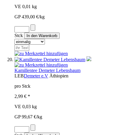
VE 0,01 kg
GP 439,00 €/kg
Stck
Kamillentee Demeter Lebensbaum
LEB
Demeter e.V
Äthiopien
pro Stck
2,99 € *
VE 0,03 kg
GP 99,67 €/kg