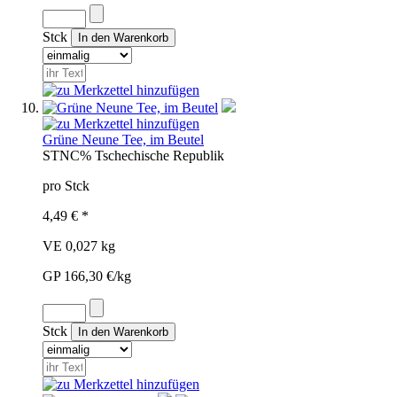
Stck
Grüne Neune Tee, im Beutel
STN
C%
Tschechische Republik
pro Stck
4,49 € *
VE 0,027 kg
GP 166,30 €/kg
Stck