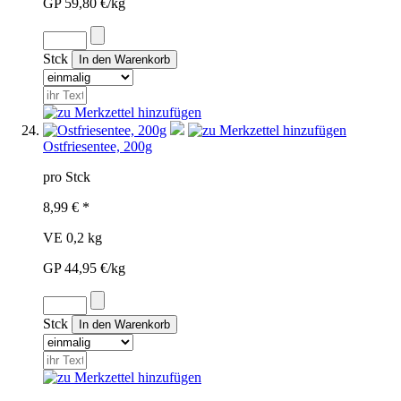
GP 59,80 €/kg
Stck
Ostfriesentee, 200g
pro Stck
8,99 € *
VE 0,2 kg
GP 44,95 €/kg
Stck