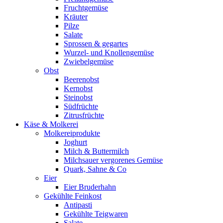
Fruchtgemüse
Kräuter
Pilze
Salate
Sprossen & gegartes
Wurzel- und Knollengemüse
Zwiebelgemüse
Obst
Beerenobst
Kernobst
Steinobst
Südfrüchte
Zitrusfrüchte
Käse & Molkerei
Molkereiprodukte
Joghurt
Milch & Buttermilch
Milchsauer vergorenes Gemüse
Quark, Sahne & Co
Eier
Eier Bruderhahn
Gekühlte Feinkost
Antipasti
Gekühlte Teigwaren
Salate