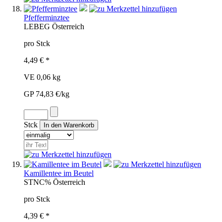
Pfefferminztee
LEB
EG
Österreich
pro Stck
4,49 € *
VE 0,06 kg
GP 74,83 €/kg
Stck
Kamillentee im Beutel
STN
C%
Österreich
pro Stck
4,39 € *