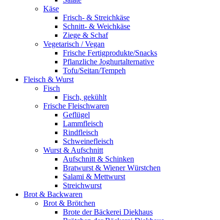
Käse
Frisch- & Streichkäse
Schnitt- & Weichkäse
Ziege & Schaf
Vegetarisch / Vegan
Frische Fertigprodukte/Snacks
Pflanzliche Joghurtalternative
Tofu/Seitan/Tempeh
Fleisch & Wurst
Fisch
Fisch, gekühlt
Frische Fleischwaren
Geflügel
Lammfleisch
Rindfleisch
Schweinefleisch
Wurst & Aufschnitt
Aufschnitt & Schinken
Bratwurst & Wiener Würstchen
Salami & Mettwurst
Streichwurst
Brot & Backwaren
Brot & Brötchen
Brote der Bäckerei Diekhaus