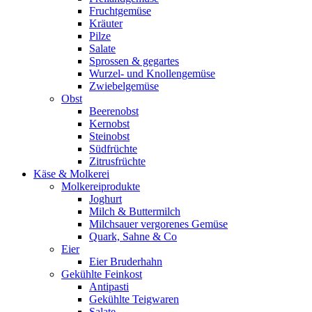
Fruchtgemüse
Kräuter
Pilze
Salate
Sprossen & gegartes
Wurzel- und Knollengemüse
Zwiebelgemüse
Obst
Beerenobst
Kernobst
Steinobst
Südfrüchte
Zitrusfrüchte
Käse & Molkerei
Molkereiprodukte
Joghurt
Milch & Buttermilch
Milchsauer vergorenes Gemüse
Quark, Sahne & Co
Eier
Eier Bruderhahn
Gekühlte Feinkost
Antipasti
Gekühlte Teigwaren
Salate