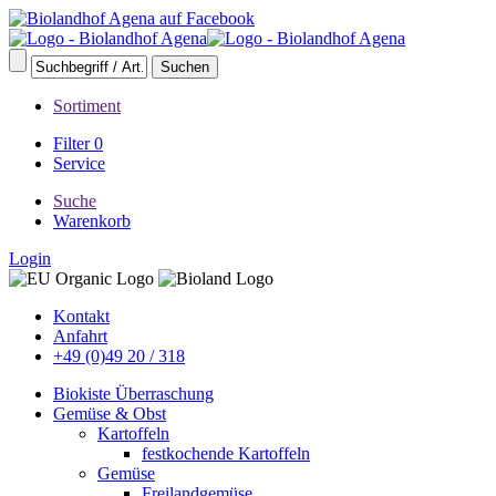
Sortiment
Filter
0
Service
Suche
Warenkorb
Login
Kontakt
Anfahrt
+49 (0)49 20 / 318
Biokiste Überraschung
Gemüse & Obst
Kartoffeln
festkochende Kartoffeln
Gemüse
Freilandgemüse