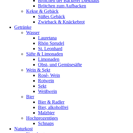
Brötchen der Bäckerei Diekhaus
Brötchen zum Aufbacken
Kekse & Gebäck
Süßes Gebäck
Zwieback & Knäckebrot
Getränke
Wasser
Lauretana
Rhön Sprudel
St. Leonhard
Säfte & Limonaden
Limonaden
Obst- und Gemüsesäfte
Wein & Sekt
Rosè- Wein
Rotwein
Sekt
Weißwein
Bier
Bier & Radler
Bier, alkoholfrei
Malzbier
Hochprozentiges
Schnaps
Naturkost