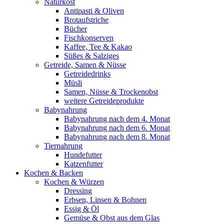
Naturkost
Antipasti & Oliven
Brotaufstriche
Bücher
Fischkonserven
Kaffee, Tee & Kakao
Süßes & Salziges
Getreide, Samen & Nüsse
Getreidedrinks
Müsli
Samen, Nüsse & Trockenobst
weitere Getreideprodukte
Babynahrung
Babynahrung nach dem 4. Monat
Babynahrung nach dem 6. Monat
Babynahrung nach dem 8. Monat
Tiernahrung
Hundefutter
Katzenfutter
Kochen & Backen
Kochen & Würzen
Dressing
Erbsen, Linsen & Bohnen
Essig & Öl
Gemüse & Obst aus dem Glas