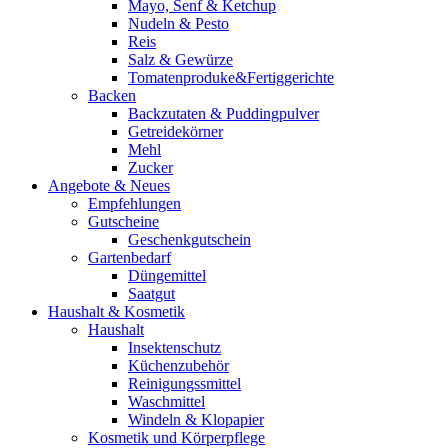
Mayo, Senf & Ketchup
Nudeln & Pesto
Reis
Salz & Gewürze
Tomatenproduke&Fertiggerichte
Backen
Backzutaten & Puddingpulver
Getreidekörner
Mehl
Zucker
Angebote & Neues
Empfehlungen
Gutscheine
Geschenkgutschein
Gartenbedarf
Düngemittel
Saatgut
Haushalt & Kosmetik
Haushalt
Insektenschutz
Küchenzubehör
Reinigungssmittel
Waschmittel
Windeln & Klopapier
Kosmetik und Körperpflege