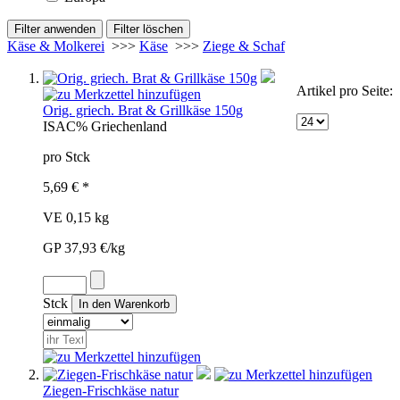
Käse & Molkerei
>>>
Käse
>>>
Ziege & Schaf
Artikel pro Seite:
Orig. griech. Brat & Grillkäse 150g
ISA
C%
Griechenland
pro Stck
5,69 € *
VE 0,15 kg
GP 37,93 €/kg
Stck
Ziegen-Frischkäse natur