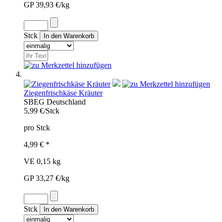
GP 39,93 €/kg
Stck
Ziegenfrischkäse Kräuter
SB
EG
Deutschland
5,99 €/Stck
pro Stck
4,99 € *
VE 0,15 kg
GP 33,27 €/kg
Stck