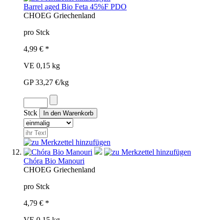
Barrel aged Bio Feta 45%F PDO
CHO
EG
Griechenland
pro Stck
4,99 € *
VE 0,15 kg
GP 33,27 €/kg
Stck
Chóra Bio Manouri
CHO
EG
Griechenland
pro Stck
4,79 € *
VE 0,15 kg