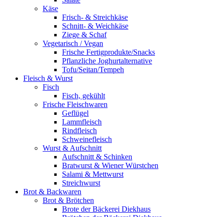
Käse
Frisch- & Streichkäse
Schnitt- & Weichkäse
Ziege & Schaf
Vegetarisch / Vegan
Frische Fertigprodukte/Snacks
Pflanzliche Joghurtalternative
Tofu/Seitan/Tempeh
Fleisch & Wurst
Fisch
Fisch, gekühlt
Frische Fleischwaren
Geflügel
Lammfleisch
Rindfleisch
Schweinefleisch
Wurst & Aufschnitt
Aufschnitt & Schinken
Bratwurst & Wiener Würstchen
Salami & Mettwurst
Streichwurst
Brot & Backwaren
Brot & Brötchen
Brote der Bäckerei Diekhaus