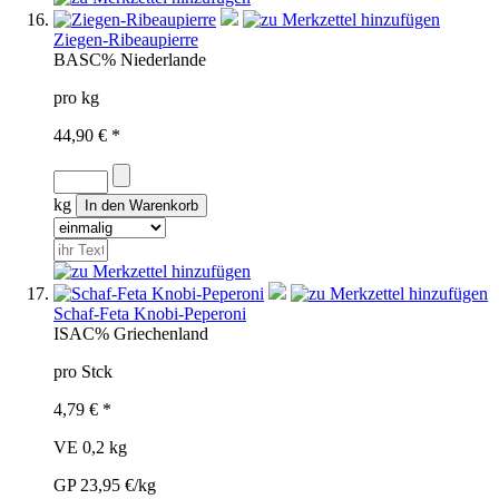
Ziegen-Ribeaupierre
BAS
C%
Niederlande
pro kg
44,90 € *
kg
Schaf-Feta Knobi-Peperoni
ISA
C%
Griechenland
pro Stck
4,79 € *
VE 0,2 kg
GP 23,95 €/kg