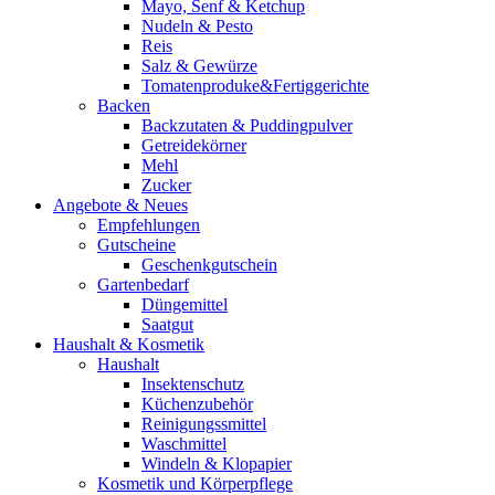
Mayo, Senf & Ketchup
Nudeln & Pesto
Reis
Salz & Gewürze
Tomatenproduke&Fertiggerichte
Backen
Backzutaten & Puddingpulver
Getreidekörner
Mehl
Zucker
Angebote & Neues
Empfehlungen
Gutscheine
Geschenkgutschein
Gartenbedarf
Düngemittel
Saatgut
Haushalt & Kosmetik
Haushalt
Insektenschutz
Küchenzubehör
Reinigungssmittel
Waschmittel
Windeln & Klopapier
Kosmetik und Körperpflege