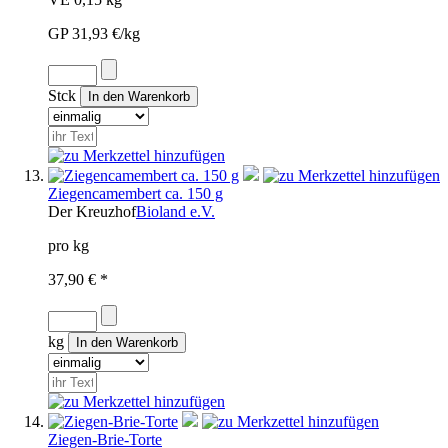
GP 31,93 €/kg
Stck
Ziegencamembert ca. 150 g
Der Kreuzhof
Bioland e.V.
pro kg
37,90 € *
kg
Ziegen-Brie-Torte