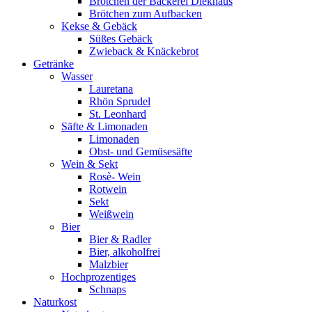
Brötchen der Bäckerei Diekhaus
Brötchen zum Aufbacken
Kekse & Gebäck
Süßes Gebäck
Zwieback & Knäckebrot
Getränke
Wasser
Lauretana
Rhön Sprudel
St. Leonhard
Säfte & Limonaden
Limonaden
Obst- und Gemüsesäfte
Wein & Sekt
Rosè- Wein
Rotwein
Sekt
Weißwein
Bier
Bier & Radler
Bier, alkoholfrei
Malzbier
Hochprozentiges
Schnaps
Naturkost