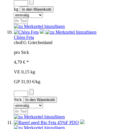
kg
Chòra Feta
cho
EG
Griechenland
pro Stck
4,79 € *
VE 0,15 kg
GP 31,93 €/kg
Stck