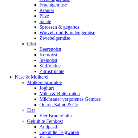
Fruchtgemüse
Kräuter
Pilze
Salate
Sprossen & gegartes
Wurzel- und Knollengemüse
Zwiebelgemüse
Obst
Beerenobst
Kernobst
Steinobst
Südfrüchte
Zitrusfrüchte
Käse & Molkerei
Molkereiprodukte
Joghurt
Milch & Buttermilch
Milchsauer vergorenes Gemüse
Quark, Sahne & Co
Eier
Eier Bruderhahn
Gekühlte Feinkost
Antipasti
Gekühlte Teigwaren
Salate