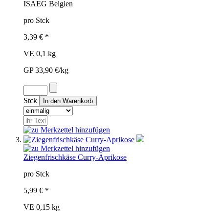
ISA
EG
Belgien
pro Stck
3,39 € *
VE 0,1 kg
GP 33,90 €/kg
Stck
Ziegenfrischkäse Curry-Aprikose
pro Stck
5,99 € *
VE 0,15 kg