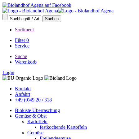
Sortiment
Filter
0
Service
Suche
Warenkorb
Login
Kontakt
Anfahrt
+49 (0)49 20 / 318
Biokiste Überraschung
Gemüse & Obst
Kartoffeln
festkochende Kartoffeln
Gemüse
Freilandgemüse