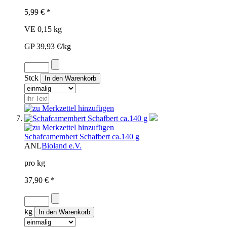
5,99 € *
VE 0,15 kg
GP 39,93 €/kg
Stck
Schafcamembert Schafbert ca.140 g
ANL
Bioland e.V.
pro kg
37,90 € *
kg