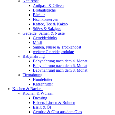
Naturkost
Antipasti & Oliven
Brotaufstriche
Bücher
Fischkonserven
Kaffee, Tee & Kakao
Süßes & Salziges
Getreide, Samen & Nüsse
Getreidedrinks
Müsli
Samen, Nüsse & Trockenobst
weitere Getreideprodukte
Babynahrung
Babynahrung nach dem 4. Monat
Babynahrung nach dem 6. Monat
Babynahrung nach dem 8. Monat
Tiernahrung
Hundefutter
Katzenfutter
Kochen & Backen
Kochen & Würzen
Dressing
Erbsen, Linsen & Bohnen
Essig & Öl
Gemüse & Obst aus dem Glas