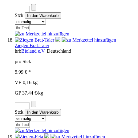
Stck
Ziegen Brat-Taler
hrb
Bioland e.V.
Deutschland
pro Stck
5,99 € *
VE 0,16 kg
GP 37,44 €/kg
Stck