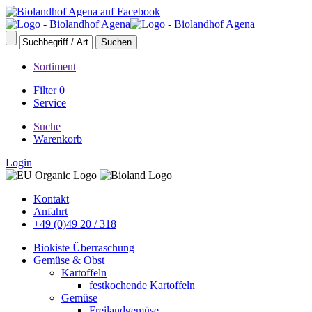
Sortiment
Filter
0
Service
Suche
Warenkorb
Login
Kontakt
Anfahrt
+49 (0)49 20 / 318
Biokiste Überraschung
Gemüse & Obst
Kartoffeln
festkochende Kartoffeln
Gemüse
Freilandgemüse