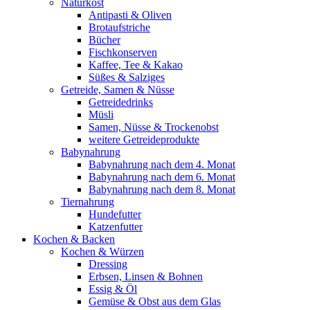
Naturkost
Antipasti & Oliven
Brotaufstriche
Bücher
Fischkonserven
Kaffee, Tee & Kakao
Süßes & Salziges
Getreide, Samen & Nüsse
Getreidedrinks
Müsli
Samen, Nüsse & Trockenobst
weitere Getreideprodukte
Babynahrung
Babynahrung nach dem 4. Monat
Babynahrung nach dem 6. Monat
Babynahrung nach dem 8. Monat
Tiernahrung
Hundefutter
Katzenfutter
Kochen & Backen
Kochen & Würzen
Dressing
Erbsen, Linsen & Bohnen
Essig & Öl
Gemüse & Obst aus dem Glas