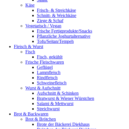
Käse
Frisch- & Streichkäse
Schnitt- & Weichkäse
Ziege & Schaf
Vegetarisch / Vegan
Frische Fertigprodukte/Snacks
Pflanzliche Joghurtalternative
Tofu/Seitan/Tempeh
Fleisch & Wurst
Fisch
Fisch, gekühlt
Frische Fleischwaren
Geflügel
Lammfleisch
Rindfleisch
Schweinefleisch
Wurst & Aufschnitt
Aufschnitt & Schinken
Bratwurst & Wiener Würstchen
Salami & Mettwurst
Streichwurst
Brot & Backwaren
Brot & Brötchen
Brote der Bäckerei Diekhaus