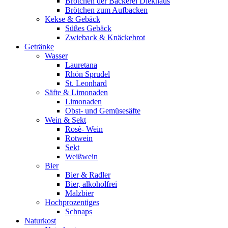
Brötchen der Bäckerei Diekhaus
Brötchen zum Aufbacken
Kekse & Gebäck
Süßes Gebäck
Zwieback & Knäckebrot
Getränke
Wasser
Lauretana
Rhön Sprudel
St. Leonhard
Säfte & Limonaden
Limonaden
Obst- und Gemüsesäfte
Wein & Sekt
Rosè- Wein
Rotwein
Sekt
Weißwein
Bier
Bier & Radler
Bier, alkoholfrei
Malzbier
Hochprozentiges
Schnaps
Naturkost