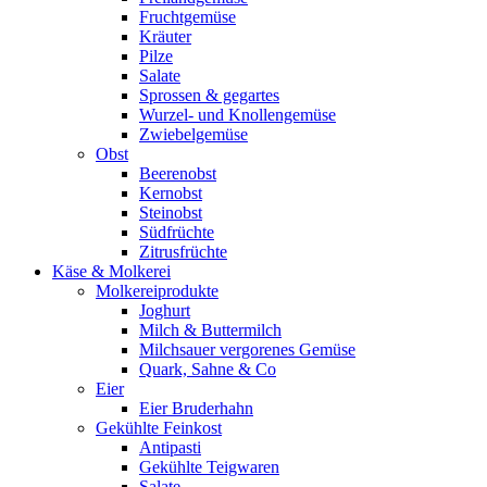
Fruchtgemüse
Kräuter
Pilze
Salate
Sprossen & gegartes
Wurzel- und Knollengemüse
Zwiebelgemüse
Obst
Beerenobst
Kernobst
Steinobst
Südfrüchte
Zitrusfrüchte
Käse & Molkerei
Molkereiprodukte
Joghurt
Milch & Buttermilch
Milchsauer vergorenes Gemüse
Quark, Sahne & Co
Eier
Eier Bruderhahn
Gekühlte Feinkost
Antipasti
Gekühlte Teigwaren
Salate