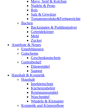
Mayo, Senf & Ketchup
Nudeln & Pesto
Reis
Salz & Gewürze
Tomatenproduke&Fertiggerichte
Backen
Backzutaten & Puddingpulver
Getreidekörner
Mehl
Zucker
Angebote & Neues
Empfehlungen
Gutscheine
Geschenkgutschein
Gartenbedarf
Düngemittel
Saatgut
Haushalt & Kosmetik
Haushalt
Insektenschutz
Küchenzubehör
Reinigungssmittel
Waschmittel
Windeln & Klopapier
Kosmetik und Körperpflege