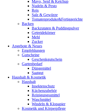
Mayo, Senf & Ketchup
Nudeln & Pesto
Reis
Salz & Gewürze
Tomatenproduke&Fertiggerichte
Backen
Backzutaten & Puddingpulver
Getreidekörner
Mehl
Zucker
Angebote & Neues
Empfehlungen
Gutscheine
Geschenkgutschein
Gartenbedarf
Düngemittel
Saatgut
Haushalt & Kosmetik
Haushalt
Insektenschutz
Küchenzubehör
Reinigungssmittel
Waschmittel
Windeln & Klopapier
Kosmetik und Körperpflege