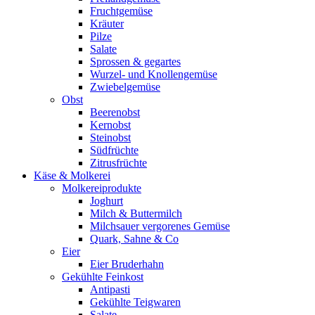
Fruchtgemüse
Kräuter
Pilze
Salate
Sprossen & gegartes
Wurzel- und Knollengemüse
Zwiebelgemüse
Obst
Beerenobst
Kernobst
Steinobst
Südfrüchte
Zitrusfrüchte
Käse & Molkerei
Molkereiprodukte
Joghurt
Milch & Buttermilch
Milchsauer vergorenes Gemüse
Quark, Sahne & Co
Eier
Eier Bruderhahn
Gekühlte Feinkost
Antipasti
Gekühlte Teigwaren
Salate