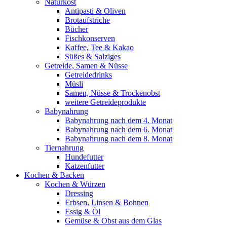
Naturkost
Antipasti & Oliven
Brotaufstriche
Bücher
Fischkonserven
Kaffee, Tee & Kakao
Süßes & Salziges
Getreide, Samen & Nüsse
Getreidedrinks
Müsli
Samen, Nüsse & Trockenobst
weitere Getreideprodukte
Babynahrung
Babynahrung nach dem 4. Monat
Babynahrung nach dem 6. Monat
Babynahrung nach dem 8. Monat
Tiernahrung
Hundefutter
Katzenfutter
Kochen & Backen
Kochen & Würzen
Dressing
Erbsen, Linsen & Bohnen
Essig & Öl
Gemüse & Obst aus dem Glas