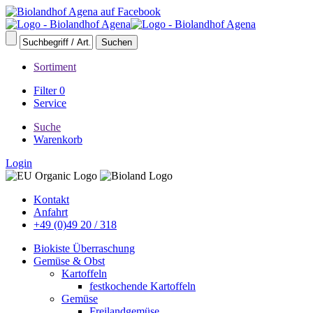
Sortiment
Filter
0
Service
Suche
Warenkorb
Login
Kontakt
Anfahrt
+49 (0)49 20 / 318
Biokiste Überraschung
Gemüse & Obst
Kartoffeln
festkochende Kartoffeln
Gemüse
Freilandgemüse