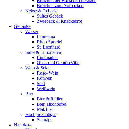
Brötchen der Bäckerei Diekhaus
Brötchen zum Aufbacken
Kekse & Gebäck
Süßes Gebäck
Zwieback & Knäckebrot
Getränke
Wasser
Lauretana
Rhön Sprudel
St. Leonhard
Säfte & Limonaden
Limonaden
Obst- und Gemüsesäfte
Wein & Sekt
Rosè- Wein
Rotwein
Sekt
Weißwein
Bier
Bier & Radler
Bier, alkoholfrei
Malzbier
Hochprozentiges
Schnaps
Naturkost