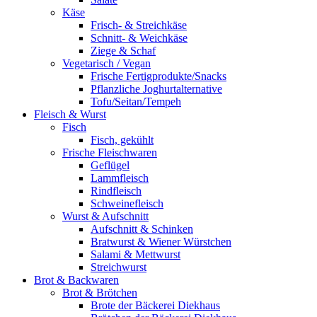
Käse
Frisch- & Streichkäse
Schnitt- & Weichkäse
Ziege & Schaf
Vegetarisch / Vegan
Frische Fertigprodukte/Snacks
Pflanzliche Joghurtalternative
Tofu/Seitan/Tempeh
Fleisch & Wurst
Fisch
Fisch, gekühlt
Frische Fleischwaren
Geflügel
Lammfleisch
Rindfleisch
Schweinefleisch
Wurst & Aufschnitt
Aufschnitt & Schinken
Bratwurst & Wiener Würstchen
Salami & Mettwurst
Streichwurst
Brot & Backwaren
Brot & Brötchen
Brote der Bäckerei Diekhaus