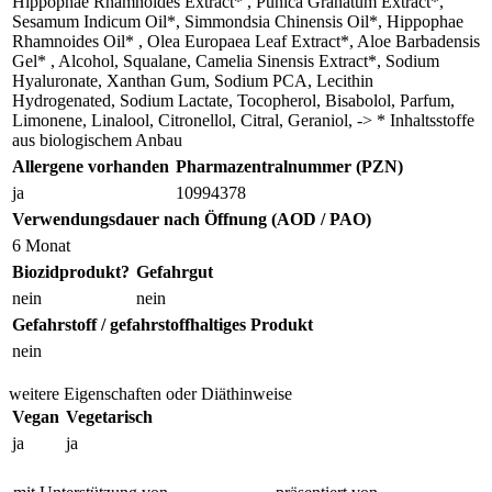
Hippophae Rhamnoides Extract* , Punica Granatum Extract*,
Sesamum Indicum Oil*, Simmondsia Chinensis Oil*, Hippophae
Rhamnoides Oil* , Olea Europaea Leaf Extract*, Aloe Barbadensis
Gel* , Alcohol, Squalane, Camelia Sinensis Extract*, Sodium
Hyaluronate, Xanthan Gum, Sodium PCA, Lecithin
Hydrogenated, Sodium Lactate, Tocopherol, Bisabolol, Parfum,
Limonene, Linalool, Citronellol, Citral, Geraniol, -> * Inhaltsstoffe
aus biologischem Anbau
Allergene vorhanden
Pharmazentralnummer (PZN)
ja
10994378
Verwendungsdauer nach Öffnung (AOD / PAO)
6 Monat
Biozidprodukt?
Gefahrgut
nein
nein
Gefahrstoff / gefahrstoffhaltiges Produkt
nein
weitere Eigenschaften oder Diäthinweise
Vegan
Vegetarisch
ja
ja