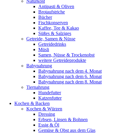
Naturkost
Antipasti & Oliven
Brotaufstriche
Bücher
Fischkonserven
Kaffee, Tee & Kakao
Süßes & Salziges
Getreide, Samen & Nüsse
Getreidedrinks
Müsli
Samen, Nüsse & Trockenobst
weitere Getreideprodukte
Babynahrung
Babynahrung nach dem 4. Monat
Babynahrung nach dem 6. Monat
Babynahrung nach dem 8. Monat
Tiernahrung
Hundefutter
Katzenfutter
Kochen & Backen
Kochen & Würzen
Dressing
Erbsen, Linsen & Bohnen
Essig & Öl
Gemüse & Obst aus dem Glas