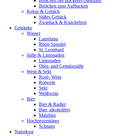
Brötchen der Bäckerei Diekhaus
Brötchen zum Aufbacken
Kekse & Gebäck
Süßes Gebäck
Zwieback & Knäckebrot
Getränke
Wasser
Lauretana
Rhön Sprudel
St. Leonhard
Säfte & Limonaden
Limonaden
Obst- und Gemüsesäfte
Wein & Sekt
Rosè- Wein
Rotwein
Sekt
Weißwein
Bier
Bier & Radler
Bier, alkoholfrei
Malzbier
Hochprozentiges
Schnaps
Naturkost