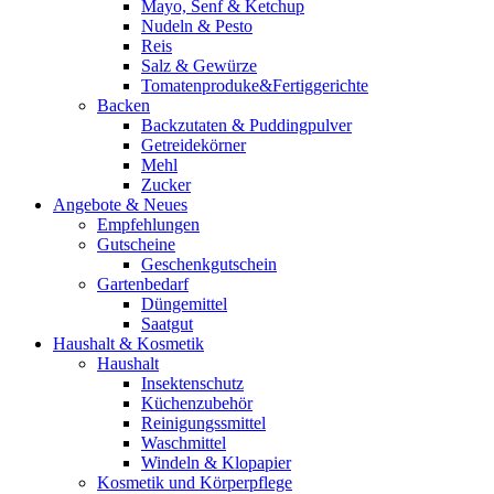
Mayo, Senf & Ketchup
Nudeln & Pesto
Reis
Salz & Gewürze
Tomatenproduke&Fertiggerichte
Backen
Backzutaten & Puddingpulver
Getreidekörner
Mehl
Zucker
Angebote & Neues
Empfehlungen
Gutscheine
Geschenkgutschein
Gartenbedarf
Düngemittel
Saatgut
Haushalt & Kosmetik
Haushalt
Insektenschutz
Küchenzubehör
Reinigungssmittel
Waschmittel
Windeln & Klopapier
Kosmetik und Körperpflege