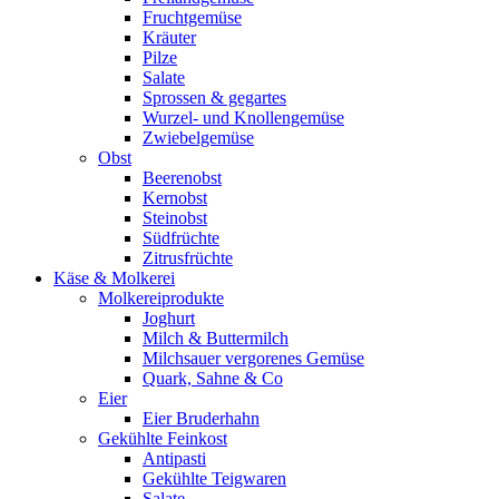
Fruchtgemüse
Kräuter
Pilze
Salate
Sprossen & gegartes
Wurzel- und Knollengemüse
Zwiebelgemüse
Obst
Beerenobst
Kernobst
Steinobst
Südfrüchte
Zitrusfrüchte
Käse & Molkerei
Molkereiprodukte
Joghurt
Milch & Buttermilch
Milchsauer vergorenes Gemüse
Quark, Sahne & Co
Eier
Eier Bruderhahn
Gekühlte Feinkost
Antipasti
Gekühlte Teigwaren
Salate