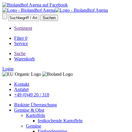
Sortiment
Filter
0
Service
Suche
Warenkorb
Login
Kontakt
Anfahrt
+49 (0)49 20 / 318
Biokiste Überraschung
Gemüse & Obst
Kartoffeln
festkochende Kartoffeln
Gemüse
Freilandgemüse