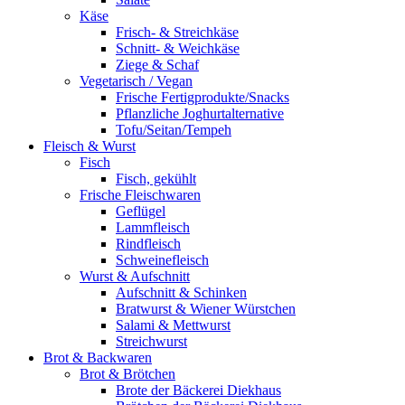
Käse
Frisch- & Streichkäse
Schnitt- & Weichkäse
Ziege & Schaf
Vegetarisch / Vegan
Frische Fertigprodukte/Snacks
Pflanzliche Joghurtalternative
Tofu/Seitan/Tempeh
Fleisch & Wurst
Fisch
Fisch, gekühlt
Frische Fleischwaren
Geflügel
Lammfleisch
Rindfleisch
Schweinefleisch
Wurst & Aufschnitt
Aufschnitt & Schinken
Bratwurst & Wiener Würstchen
Salami & Mettwurst
Streichwurst
Brot & Backwaren
Brot & Brötchen
Brote der Bäckerei Diekhaus