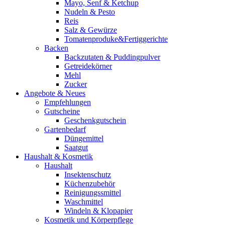
Mayo, Senf & Ketchup
Nudeln & Pesto
Reis
Salz & Gewürze
Tomatenproduke&Fertiggerichte
Backen
Backzutaten & Puddingpulver
Getreidekörner
Mehl
Zucker
Angebote & Neues
Empfehlungen
Gutscheine
Geschenkgutschein
Gartenbedarf
Düngemittel
Saatgut
Haushalt & Kosmetik
Haushalt
Insektenschutz
Küchenzubehör
Reinigungssmittel
Waschmittel
Windeln & Klopapier
Kosmetik und Körperpflege