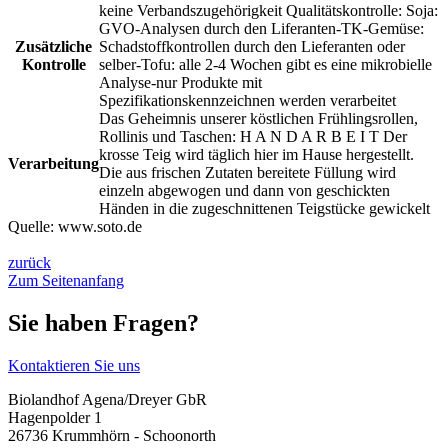
keine Verbandszugehörigkeit Qualitätskontrolle: Soja:
GVO-Analysen durch den Liferanten-TK-Gemüse:
Zusätzliche
Schadstoffkontrollen durch den Lieferanten oder
Kontrolle
selber-Tofu: alle 2-4 Wochen gibt es eine mikrobielle
Analyse-nur Produkte mit
Spezifikationskennzeichnen werden verarbeitet
Das Geheimnis unserer köstlichen Frühlingsrollen,
Rollinis und Taschen: H A N D A R B E I T Der
krosse Teig wird täglich hier im Hause hergestellt.
Verarbeitung
Die aus frischen Zutaten bereitete Füllung wird
einzeln abgewogen und dann von geschickten
Händen in die zugeschnittenen Teigstücke gewickelt
Quelle:
www.soto.de
zurück
Zum Seitenanfang
Sie haben Fragen?
Kontaktieren Sie uns
Biolandhof Agena/Dreyer GbR
Hagenpolder 1
26736 Krummhörn - Schoonorth