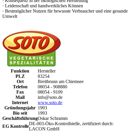
· Konsequenz in der ökologischen Herstellung
· Leidenschaft und handwerkliches Können
· Bestmöglicher Nutzen für bewusste Verbraucher und eine gesunde
Umwelt
Funktion
Hersteller
PLZ
83254
Ort
Breitbrunn am Chiemsee
Telefon
08054 - 908880
Fax
08054 - 9109
Mail
info@soto.de
Internet
www.soto.de
Gründungsjahr
1993
Bio seit
1993
Geschäftsführung
Oskar Schramm
DE-003-Öko-Kontrollstelle, zertifiziert durch:
EG Kontrolle
LACON GmbH