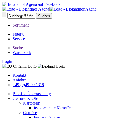
Sortiment
Filter
0
Service
Suche
Warenkorb
Login
Kontakt
Anfahrt
+49 (0)49 20 / 318
Biokiste Überraschung
Gemüse & Obst
Kartoffeln
festkochende Kartoffeln
Gemüse
Freilandgemüse