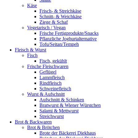
Käse
Frisch- & Streichkäse
Schnitt- & Weichkäse
Ziege & Schaf
Vegetarisch / Vegan
Frische Fertigprodukte/Snacks
Pflanzliche Joghurtalternative
Tofu/Seitan/Tempeh
Fleisch & Wurst
Fisch
Fisch, gekühlt
Frische Fleischwaren
Geflügel
Lammfleisch
Rindfleisch
Schweinefleisch
Wurst & Aufschnitt
Aufschnitt & Schinken
Bratwurst & Wiener Würstchen
Salami & Mettwurst
Streichwurst
Brot & Backwaren
Brot & Brötchen
Brote der Bäckerei Diekhaus