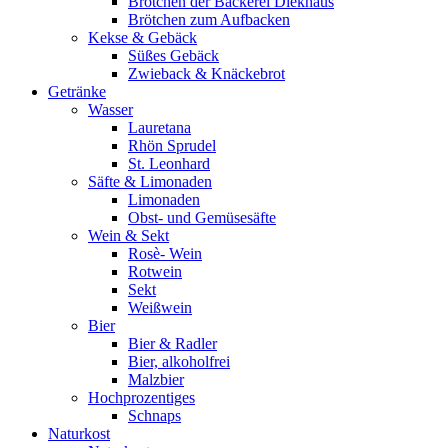
Brötchen der Bäckerei Diekhaus
Brötchen zum Aufbacken
Kekse & Gebäck
Süßes Gebäck
Zwieback & Knäckebrot
Getränke
Wasser
Lauretana
Rhön Sprudel
St. Leonhard
Säfte & Limonaden
Limonaden
Obst- und Gemüsesäfte
Wein & Sekt
Rosè- Wein
Rotwein
Sekt
Weißwein
Bier
Bier & Radler
Bier, alkoholfrei
Malzbier
Hochprozentiges
Schnaps
Naturkost