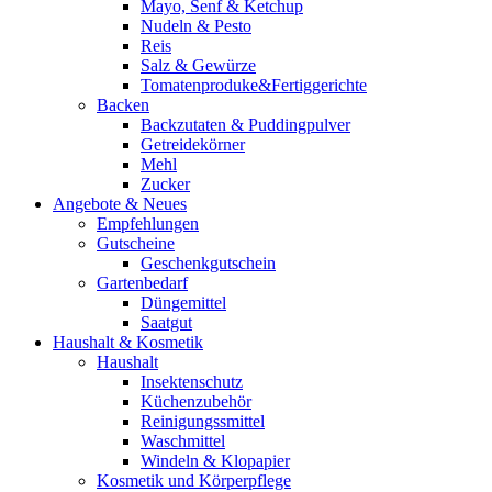
Mayo, Senf & Ketchup
Nudeln & Pesto
Reis
Salz & Gewürze
Tomatenproduke&Fertiggerichte
Backen
Backzutaten & Puddingpulver
Getreidekörner
Mehl
Zucker
Angebote & Neues
Empfehlungen
Gutscheine
Geschenkgutschein
Gartenbedarf
Düngemittel
Saatgut
Haushalt & Kosmetik
Haushalt
Insektenschutz
Küchenzubehör
Reinigungssmittel
Waschmittel
Windeln & Klopapier
Kosmetik und Körperpflege