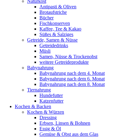
Naturkost
Antipasti & Oliven
Brotaufstriche
Bücher
Fischkonserven
Kaffee, Tee & Kakao
Süßes & Salziges
Getreide, Samen & Nüsse
Getreidedrinks
Müsli
Samen, Nüsse & Trockenobst
weitere Getreideprodukte
Babynahrung
Babynahrung nach dem 4. Monat
Babynahrung nach dem 6. Monat
Babynahrung nach dem 8. Monat
Tiernahrung
Hundefutter
Katzenfutter
Kochen & Backen
Kochen & Würzen
Dressing
Erbsen, Linsen & Bohnen
Essig & Öl
Gemüse & Obst aus dem Glas