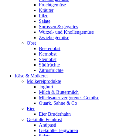
Fruchtgemüse
Kräuter
Pilze
Salate
Sprossen & gegartes
Wurzel- und Knollengemüse
Zwiebelgemüse
Obst
Beerenobst
Kernobst
Steinobst
Südfrüchte
Zitrusfrüchte
Käse & Molkerei
Molkereiprodukte
Joghurt
Milch & Buttermilch
Milchsauer vergorenes Gemüse
Quark, Sahne & Co
Eier
Eier Bruderhahn
Gekühlte Feinkost
Antipasti
Gekühlte Teigwaren
Salate