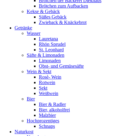
Brötchen der Bäckerei Diekhaus
Brötchen zum Aufbacken
Kekse & Gebäck
Süßes Gebäck
Zwieback & Knäckebrot
Getränke
Wasser
Lauretana
Rhön Sprudel
St. Leonhard
Säfte & Limonaden
Limonaden
Obst- und Gemüsesäfte
Wein & Sekt
Rosè- Wein
Rotwein
Sekt
Weißwein
Bier
Bier & Radler
Bier, alkoholfrei
Malzbier
Hochprozentiges
Schnaps
Naturkost