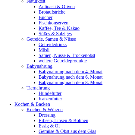
Naturkost
Antipasti & Oliven
Brotaufstriche
Bücher
Fischkonserven
Kaffee, Tee & Kakao
Süßes & Salziges
Getreide, Samen & Nüsse
Getreidedrinks
Müsli
Samen, Nüsse & Trockenobst
weitere Getreideprodukte
Babynahrung
Babynahrung nach dem 4. Monat
Babynahrung nach dem 6. Monat
Babynahrung nach dem 8. Monat
Tiernahrung
Hundefutter
Katzenfutter
Kochen & Backen
Kochen & Würzen
Dressing
Erbsen, Linsen & Bohnen
Essig & Öl
Gemüse & Obst aus dem Glas