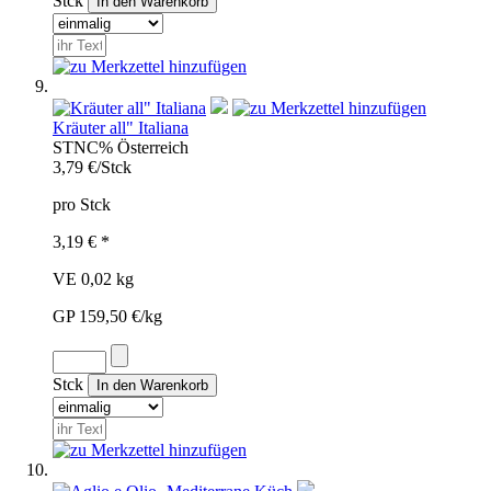
Stck
Kräuter all" Italiana
STN
C%
Österreich
3,79 €/Stck
pro Stck
3,19 € *
VE 0,02 kg
GP 159,50 €/kg
Stck