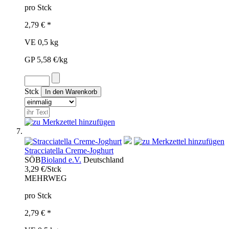
pro Stck
2,79 € *
VE 0,5 kg
GP 5,58 €/kg
Stck
Stracciatella Creme-Joghurt
SÖB
Bioland e.V.
Deutschland
3,29 €/Stck
MEHRWEG
pro Stck
2,79 € *