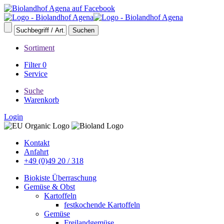
Sortiment
Filter
0
Service
Suche
Warenkorb
Login
Kontakt
Anfahrt
+49 (0)49 20 / 318
Biokiste Überraschung
Gemüse & Obst
Kartoffeln
festkochende Kartoffeln
Gemüse
Freilandgemüse