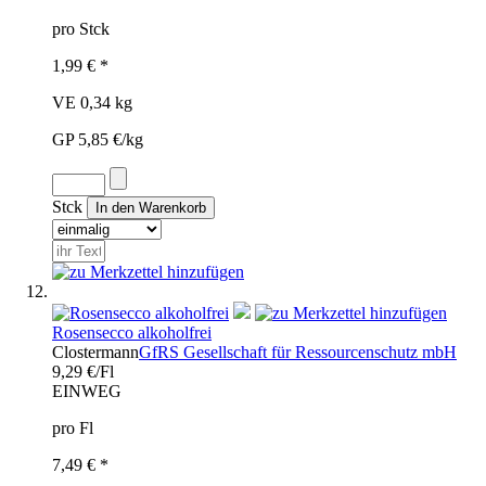
pro Stck
1,99 € *
VE 0,34 kg
GP 5,85 €/kg
Stck
Rosensecco alkoholfrei
Clostermann
GfRS Gesellschaft für Ressourcenschutz mbH
9,29 €/Fl
EINWEG
pro Fl
7,49 € *