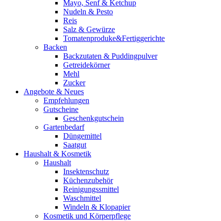
Mayo, Senf & Ketchup
Nudeln & Pesto
Reis
Salz & Gewürze
Tomatenproduke&Fertiggerichte
Backen
Backzutaten & Puddingpulver
Getreidekörner
Mehl
Zucker
Angebote & Neues
Empfehlungen
Gutscheine
Geschenkgutschein
Gartenbedarf
Düngemittel
Saatgut
Haushalt & Kosmetik
Haushalt
Insektenschutz
Küchenzubehör
Reinigungssmittel
Waschmittel
Windeln & Klopapier
Kosmetik und Körperpflege