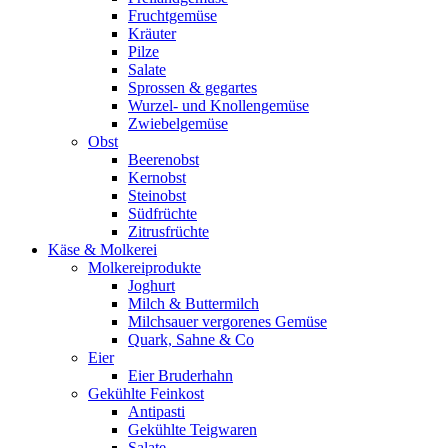
Fruchtgemüse
Kräuter
Pilze
Salate
Sprossen & gegartes
Wurzel- und Knollengemüse
Zwiebelgemüse
Obst
Beerenobst
Kernobst
Steinobst
Südfrüchte
Zitrusfrüchte
Käse & Molkerei
Molkereiprodukte
Joghurt
Milch & Buttermilch
Milchsauer vergorenes Gemüse
Quark, Sahne & Co
Eier
Eier Bruderhahn
Gekühlte Feinkost
Antipasti
Gekühlte Teigwaren
Salate