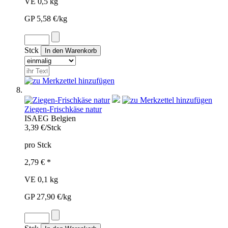
VE 0,5 kg
GP 5,58 €/kg
Stck
Ziegen-Frischkäse natur
ISA
EG
Belgien
3,39 €/Stck
pro Stck
2,79 € *
VE 0,1 kg
GP 27,90 €/kg