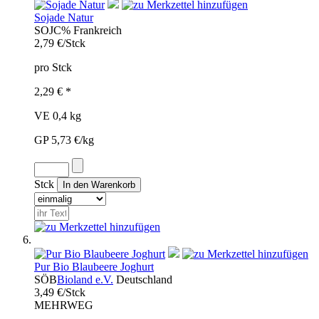
Sojade Natur
SOJ
C%
Frankreich
2,79 €/Stck
pro Stck
2,29 € *
VE 0,4 kg
GP 5,73 €/kg
Stck
Pur Bio Blaubeere Joghurt
SÖB
Bioland e.V.
Deutschland
3,49 €/Stck
MEHRWEG