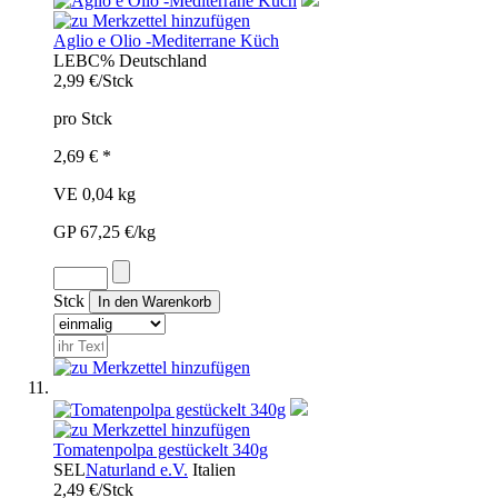
Aglio e Olio -Mediterrane Küch
LEB
C%
Deutschland
2,99 €/Stck
pro Stck
2,69 € *
VE 0,04 kg
GP 67,25 €/kg
Stck
Tomatenpolpa gestückelt 340g
SEL
Naturland e.V.
Italien
2,49 €/Stck