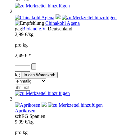
Chinakohl Agena
gag
Bioland e.V.
Deutschland
2,99 €/kg
pro kg
2,49 € *
kg
Aprikosen
sch
EG
Spanien
9,99 €/kg
pro kg