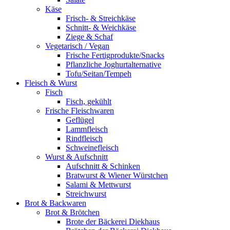
Käse
Frisch- & Streichkäse
Schnitt- & Weichkäse
Ziege & Schaf
Vegetarisch / Vegan
Frische Fertigprodukte/Snacks
Pflanzliche Joghurtalternative
Tofu/Seitan/Tempeh
Fleisch & Wurst
Fisch
Fisch, gekühlt
Frische Fleischwaren
Geflügel
Lammfleisch
Rindfleisch
Schweinefleisch
Wurst & Aufschnitt
Aufschnitt & Schinken
Bratwurst & Wiener Würstchen
Salami & Mettwurst
Streichwurst
Brot & Backwaren
Brot & Brötchen
Brote der Bäckerei Diekhaus